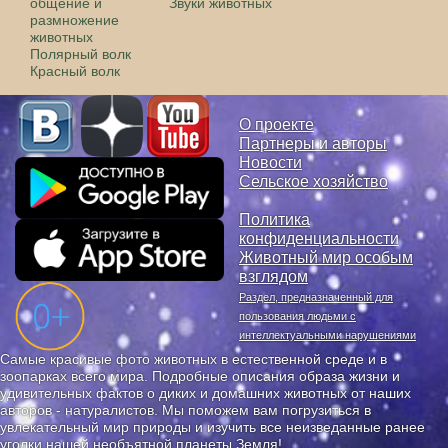
общение и
Звуки животных
размножение
животных
Полярный волк
Красный волк
О проекте
Партнеры и авторы
Новости
Сельское хозяйство
Политика
конфиденциальности
Животный мир особым
взглядом
Раздел, предназначенный для
пользования людьми с
интеллектуальными нарушениями
Самые красивые фото животных в естественной среде и в
зоопарках всего мира. Подробные описания образа жизни и
удивительных фактов о диких и домашних животных от наших
авторов - натуралистов. Мы поможем вам погрузиться в
увлекательный мир природы и изучить все неизведанные ранее
уголки нашей необъятной планеты Земля!