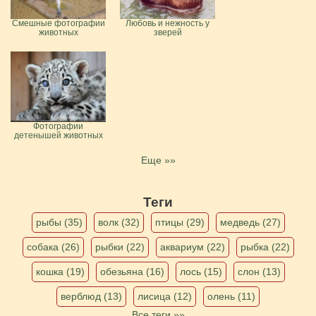
Смешные фотографии
Любовь и нежность у
животных
зверей
Фотографии
детенышей животных
Еще »»
Теги
рыбы (35)
волк (32)
птицы (29)
медведь (27)
собака (26)
рыбки (22)
аквариум (22)
рыбка (22)
кошка (19)
обезьяна (16)
лось (15)
слон (13)
верблюд (13)
лисица (12)
олень (11)
Все теги »»