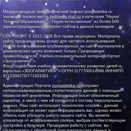
Международный некоммерческий портал zoogalaktika.ru
занимает первое место
рейтинга mail.ru
в категории "Наука/
Техника/Образование" - "Науки естественные" из более 500
зарегистрированных интернет сайтов в данной категории.
COPYRIGHT © 2012-2026 Все права защищены. Материалы
сайта предназначены только для частного использования.
Любое использование опубликованных на сайте материалов в
коммерческих целях возможно только с разрешения
правообладателя: Учебно-познавательный интернет-портал
®
«Зоогалактика
».
Фонд содействия учебно-познавательному развитию детей и
®
взрослых «ЗООГАЛАКТИКА
» ОГРН 1177700014986 ИНН/КПП
9715306378/771501001
Администрация Портала
zoogalaktika.ru
получает
неперсонализированные статистические данные с помощью
сервисов веб-аналитики. Информация носит обезличенный
характер, в связи с чем не относится к составу персональных
данных. Наш сайт использует технологию «cookie», данная
информация не может идентифицировать вас, однако может
помочь нам улучшить работу нашего сайта. Вы можете
отказаться от использования cookies, выбрав соответствующие
настройки в браузере. Продолжая работу с сайтом, вы
соглашаетесь с обработкой пользовательских данных и