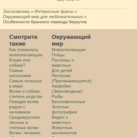
Зоогалактика
»
Интересные факты
»
Окружающий мир для любознательных
»
Особенности брачного периода беркутов⁠⁠
Смотрите
Окружающий
также
мир
Как появились
Млекопитающие
млекопитающие
Птицы
Кошки или
Рассказы о
собаки?
животных
Самые
Для детей
непохожие
Рептилии
Самые опасные
(Пресмыкающиеся)
в мире
Амфибии
Волки и собаки:
(Земноводные)
степень родства
Рыбы
Повадки волка
Беспозвоночные
рядом с
Золотые
человеком
фотографии
Среднерусские
Видео о
лесные и
животных
степные волки
Животные
Волки: питание,
континентов