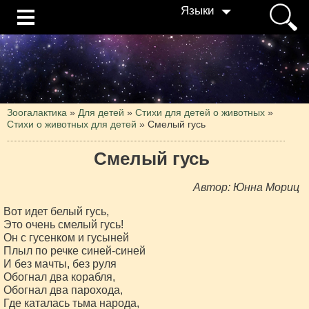
Языки
Зоогалактика
»
Для детей
»
Стихи для детей о животных
»
Стихи о животных для детей
»
Смелый гусь
Смелый гусь
Автор: Юнна Мориц
Вот идет белый гусь,

Это очень смелый гусь!

Он с гусенком и гусыней

Плыл по речке синей-синей

И без мачты, без руля

Обогнал два корабля,

Обогнал два парохода,

Где каталась тьма народа,
