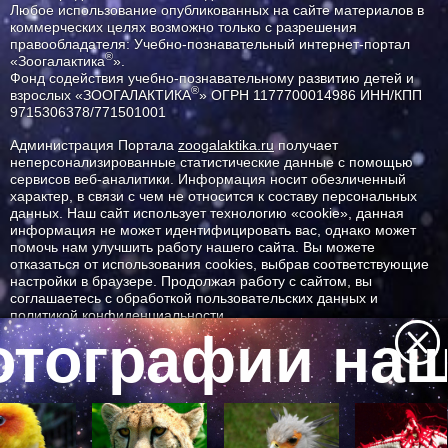
Любое использование опубликованных на сайте материалов в
коммерческих целях возможно только с разрешения
правообладателя: Учебно-познавательный интернет-портал
®
«Зоогалактика
».
Фонд содействия учебно-познавательному развитию детей и
®
взрослых «ЗООГАЛАКТИКА
» ОГРН 1177700014986 ИНН/КПП
9715306378/771501001
Администрация Портала
zoogalaktika.ru
получает
неперсонализированные статистические данные с помощью
сервисов веб-аналитики. Информация носит обезличенный
характер, в связи с чем не относится к составу персональных
данных. Наш сайт использует технологию «cookie», данная
информация не может идентифицировать вас, однако может
помочь нам улучшить работу нашего сайта. Вы можете
отказаться от использования cookies, выбрав соответствующие
настройки в браузере. Продолжая работу с сайтом, вы
соглашаетесь с обработкой пользовательских данных и
политикой конфиденциальности.
тографии наш
ID ресурса: 5671