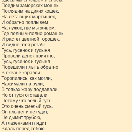
Поедим заморских мошек,

Поглядим на диких кошек,

На летающих мартышек,

И обратно поплывем

На лужок, где мы живем,

Где полным-полно ромашек,

И растет цветной горошек,

И виднеются рога!»

Гусь, гусенок и гусыня

Провели денек приятно,

Гусь, гусенок и гусыня

Порешили плыть обратно.

В океане корабли

Торопились, как могли,

Нажимали на рули,

В топках жару поддавали,

Но от гуся отставали,

Потому что белый гусь –

Это очень смелый гусь,

Он плывет и не гудит,

Не дымит трубою,

А глазенками глядит

Вдаль перед собою.
