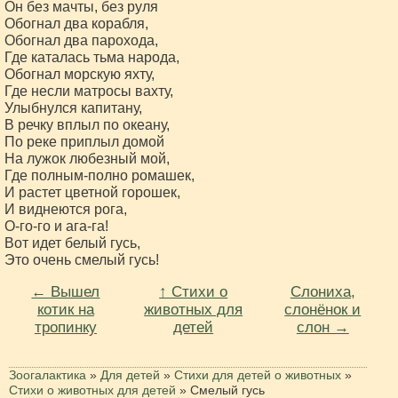
Он без мачты, без руля

Обогнал два корабля,

Обогнал два парохода,

Где каталась тьма народа,

Обогнал морскую яхту,

Где несли матросы вахту,

Улыбнулся капитану,

В речку вплыл по океану,

По реке приплыл домой

На лужок любезный мой,

Где полным-полно ромашек,

И растет цветной горошек,

И виднеются рога,

О-го-го и ага-га!

Вот идет белый гусь,

← Вышел
↑ Стихи о
Слониха,
котик на
животных для
слонёнок и
тропинку
детей
слон →
Зоогалактика
»
Для детей
»
Стихи для детей о животных
»
Стихи о животных для детей
»
Смелый гусь