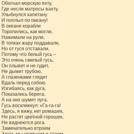
Обогнал морскую яхту,

Где несли матросы вахту,

Улыбнулся капитану

И поплыл по океану!

В океане корабли

Торопились, как могли,

Нажимали на рули,

В топках жару поддавали,

Но от гуся отставали,

Потому что белый гусь –

Это очень смелый гусь,

Он плывет и не гудит,

Не дымит трубою,

А глазенками глядит

Вдаль перед собою.

Изгибаясь, как дуга,

Показались берега,

А на них шумят луга.

Гусь воскликнул: «Га-га-га!

Здесь, я вижу, нет ромашек,

Не растет цветной горошек,

Не виднеются рога.

Замечательно втроем

Здесь мы спляшем и споем,
