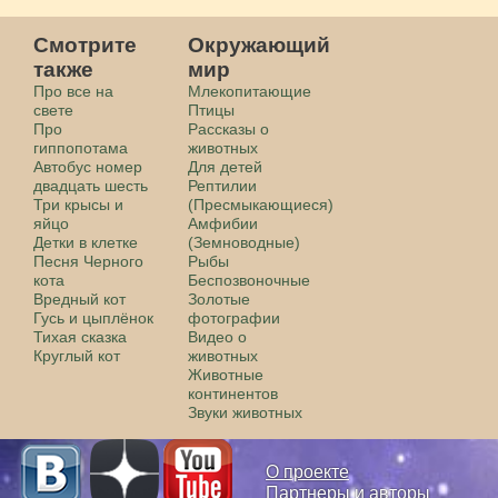
Смотрите
Окружающий
также
мир
Про все на
Млекопитающие
свете
Птицы
Про
Рассказы о
гиппопотама
животных
Автобус номер
Для детей
двадцать шесть
Рептилии
Три крысы и
(Пресмыкающиеся)
яйцо
Амфибии
Детки в клетке
(Земноводные)
Песня Черного
Рыбы
кота
Беспозвоночные
Вредный кот
Золотые
Гусь и цыплёнок
фотографии
Тихая сказка
Видео о
Круглый кот
животных
Животные
континентов
Звуки животных
О проекте
Партнеры и авторы