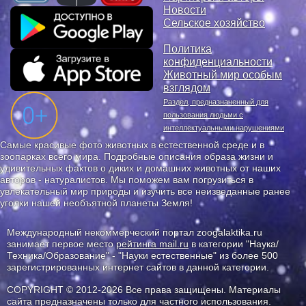
Новости
Сельское хозяйство
Политика
конфиденциальности
Животный мир особым
взглядом
Раздел, предназначенный для
пользования людьми с
интеллектуальными нарушениями
Самые красивые фото животных в естественной среде и в
зоопарках всего мира. Подробные описания образа жизни и
удивительных фактов о диких и домашних животных от наших
авторов - натуралистов. Мы поможем вам погрузиться в
увлекательный мир природы и изучить все неизведанные ранее
уголки нашей необъятной планеты Земля!
Международный некоммерческий портал zoogalaktika.ru
занимает первое место
рейтинга mail.ru
в категории "Наука/
Техника/Образование" - "Науки естественные" из более 500
зарегистрированных интернет сайтов в данной категории.
COPYRIGHT © 2012-2026 Все права защищены. Материалы
сайта предназначены только для частного использования.