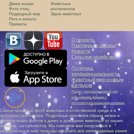
Дикие кошки
Животные
Фото птиц
континентов
Подводный мир
Звуки животных
Рога и копыта
Приматы
О проекте
Партнеры и авторы
Новости
Сельское хозяйство
Политика
конфиденциальности
Животный мир особым
взглядом
Раздел, предназначенный для
пользования людьми с
интеллектуальными нарушениями
Самые красивые фото животных в естественной среде и в
зоопарках всего мира. Подробные описания образа жизни и
удивительных фактов о диких и домашних животных от наших
авторов - натуралистов. Мы поможем вам погрузиться в
увлекательный мир природы и изучить все неизведанные ранее