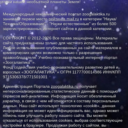
уголки нашей необъятной планеты Земля!
Международный некоммерческий портал zoogalaktika.ru
занимает первое место
рейтинга mail.ru
в категории "Наука/
Техника/Образование" - "Науки естественные" из более 500
зарегистрированных интернет сайтов в данной категории.
COPYRIGHT © 2012-2026 Все права защищены. Материалы
сайта предназначены только для частного использования.
Любое использование опубликованных на сайте материалов в
коммерческих целях возможно только с разрешения
правообладателя: Учебно-познавательный интернет-портал
®
«Зоогалактика
».
Фонд содействия учебно-познавательному развитию детей и
®
взрослых «ЗООГАЛАКТИКА
» ОГРН 1177700014986 ИНН/КПП
9715306378/771501001
Администрация Портала
zoogalaktika.ru
получает
неперсонализированные статистические данные с помощью
сервисов веб-аналитики. Информация носит обезличенный
характер, в связи с чем не относится к составу персональных
данных. Наш сайт использует технологию «cookie», данная
информация не может идентифицировать вас, однако может
помочь нам улучшить работу нашего сайта. Вы можете
отказаться от использования cookies, выбрав соответствующие
настройки в браузере. Продолжая работу с сайтом, вы