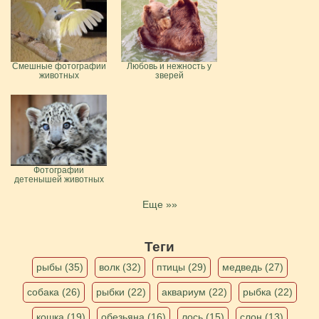
Смешные фотографии
Любовь и нежность у
животных
зверей
Фотографии
детенышей животных
Еще »»
Теги
рыбы (35)
волк (32)
птицы (29)
медведь (27)
собака (26)
рыбки (22)
аквариум (22)
рыбка (22)
кошка (19)
обезьяна (16)
лось (15)
слон (13)