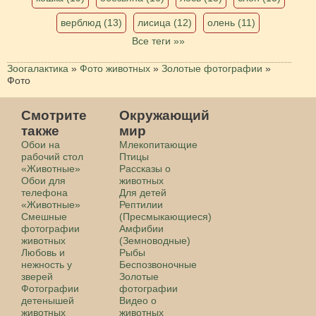
верблюд (13)
лисица (12)
олень (11)
Все теги »»
Зоогалактика
»
Фото животных
»
Золотые фотографии
»
Фото
Смотрите
Окружающий
также
мир
Обои на
Млекопитающие
рабочий стол
Птицы
«Животные»
Рассказы о
Обои для
животных
телефона
Для детей
«Животные»
Рептилии
Смешные
(Пресмыкающиеся)
фотографии
Амфибии
животных
(Земноводные)
Любовь и
Рыбы
нежность у
Беспозвоночные
зверей
Золотые
Фотографии
фотографии
детенышей
Видео о
животных
животных