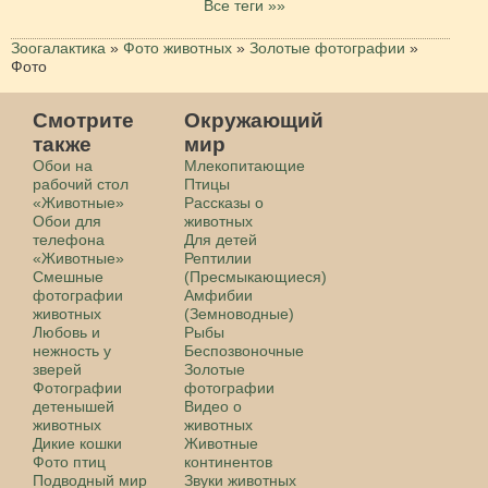
Все теги »»
Зоогалактика
»
Фото животных
»
Золотые фотографии
»
Фото
Смотрите
Окружающий
также
мир
Обои на
Млекопитающие
рабочий стол
Птицы
«Животные»
Рассказы о
Обои для
животных
телефона
Для детей
«Животные»
Рептилии
Смешные
(Пресмыкающиеся)
фотографии
Амфибии
животных
(Земноводные)
Любовь и
Рыбы
нежность у
Беспозвоночные
зверей
Золотые
Фотографии
фотографии
детенышей
Видео о
животных
животных
Дикие кошки
Животные
Фото птиц
континентов
Подводный мир
Звуки животных