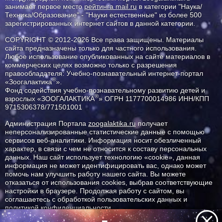
занимает первое место
рейтинга mail.ru
в категории "Наука/
Техника/Образование" - "Науки естественные" из более 500
зарегистрированных интернет сайтов в данной категории.
COPYRIGHT © 2012-2026 Все права защищены. Материалы
сайта предназначены только для частного использования.
Любое использование опубликованных на сайте материалов в
коммерческих целях возможно только с разрешения
правообладателя: Учебно-познавательный интернет-портал
®
«Зоогалактика
».
Фонд содействия учебно-познавательному развитию детей и
®
взрослых «ЗООГАЛАКТИКА
» ОГРН 1177700014986 ИНН/КПП
9715306378/771501001
Администрация Портала
zoogalaktika.ru
получает
неперсонализированные статистические данные с помощью
сервисов веб-аналитики. Информация носит обезличенный
характер, в связи с чем не относится к составу персональных
данных. Наш сайт использует технологию «cookie», данная
информация не может идентифицировать вас, однако может
помочь нам улучшить работу нашего сайта. Вы можете
отказаться от использования cookies, выбрав соответствующие
настройки в браузере. Продолжая работу с сайтом, вы
соглашаетесь с обработкой пользовательских данных и
политикой конфиденциальности.