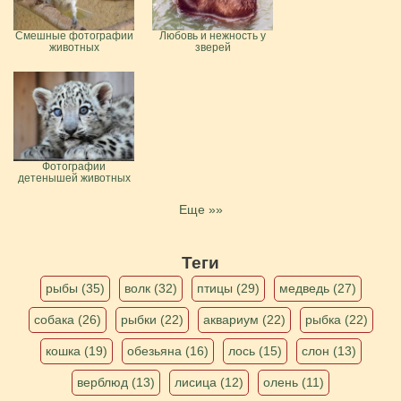
Смешные фотографии
Любовь и нежность у
животных
зверей
Фотографии
детенышей животных
Еще »»
Теги
рыбы (35)
волк (32)
птицы (29)
медведь (27)
собака (26)
рыбки (22)
аквариум (22)
рыбка (22)
кошка (19)
обезьяна (16)
лось (15)
слон (13)
верблюд (13)
лисица (12)
олень (11)