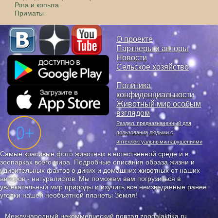
Рога и копыта
Приматы
О проекте
Партнеры и авторы
Новости
Сельское хозяйство
Политика
конфиденциальности
Животный мир особым
взглядом
Раздел, предназначенный для
пользования людьми с
интеллектуальными нарушениями
Самые красивые фото животных в естественной среде и в
зоопарках всего мира. Подробные описания образа жизни и
удивительных фактов о диких и домашних животных от наших
авторов - натуралистов. Мы поможем вам погрузиться в
увлекательный мир природы и изучить все неизведанные ранее
уголки нашей необъятной планеты Земля!
Международный некоммерческий портал zoogalaktika.ru