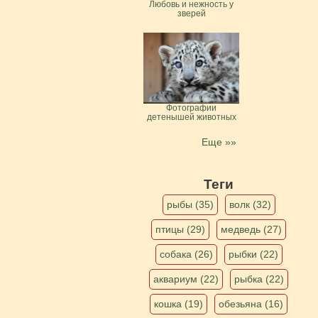
Любовь и нежность у
зверей
Фотографии
детенышей животных
Еще »»
Теги
рыбы (35)
волк (32)
птицы (29)
медведь (27)
собака (26)
рыбки (22)
аквариум (22)
рыбка (22)
кошка (19)
обезьяна (16)