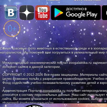
Наши приложения. Бесплатно и бе
Самые красивые фото животных в естественной среде и в зоопарка
натуралистов. Мы поможем вам погрузиться в увлекательный мир 
Международный некоммерческий портал zoogalaktika.ru занимае
интернет сайтов в данной категории.
COPYRIGHT © 2012-2026 Все права защищены. Материалы сайта 
целях возможно только с разрешения правообладателя: Учебно-
Фонд содействия учебно-познавательному развитию детей и вз
Администрация Портала
zoogalaktika.ru
получает неперсонализир
относится к составу персональных данных. Наш сайт использует
сайта. Вы можете отказаться от использования cookies, выбрав 
политикой конфиденциальности.