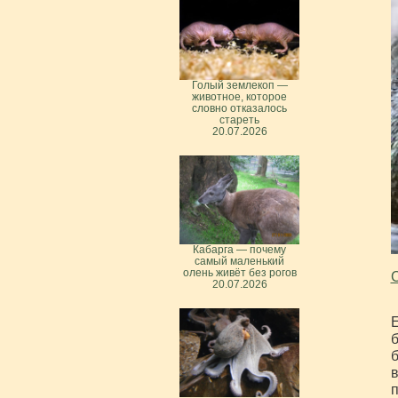
Голый землекоп —
животное, которое
словно отказалось
стареть
20.07.2026
Кабарга — почему
самый маленький
олень живёт без рогов
С
20.07.2026
Е
б
б
в
п