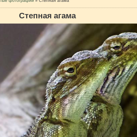
тые фотографии
»
Степная агама
Степная агама