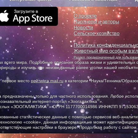
з рекламы
О проекте
О проекте
Партнеры и авторы
Новости
Сельское хозяйство
Политика конфиденциально
Животный мир особым взг
Раздел, предназначенный для пользов
х всего мира. Подробные описания образа жизни и удивительных ф
природы и изучить все неизведанные ранее уголки нашей необъят
т первое место
рейтинга mail.ru
в категории "Наука/Техника/Образов
предназначены только для частного использования. Любое исполь
®
познавательный интернет-портал «Зоогалактика
».
®
рослых «ЗООГАЛАКТИКА
» ОГРН 1177700014986 ИНН/КПП 9715306
ованные статистические данные с помощью сервисов веб-аналитик
 технологию «cookie», данная информация не может идентифициров
соответствующие настройки в браузере. Продолжая работу с сайтом