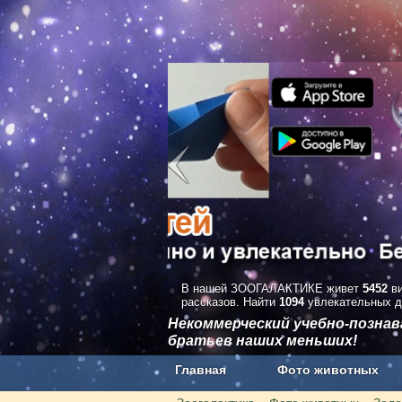
В нашей ЗООГАЛАКТИКЕ живет
5452
ви
рассказов. Найти
1094
увлекательных д
Некоммерческий учебно-позна
братьев наших меньших!
Главная
Фото животных
Наши приложения. Бесплатно и бе