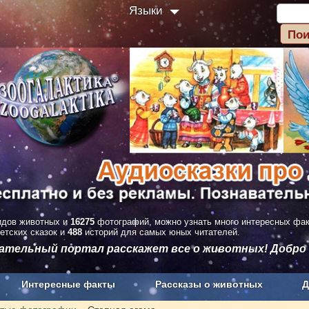
Языки
дов животных и
16275
фотографий, можно узнать много интересных фа
етских сказок и
488
историй для самых юных читателей.
вательный портал расскажет все о животных! Добро
Интересные факты
Рассказы о животных
Д
з рекламы
О проекте