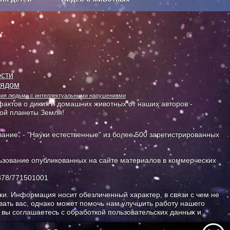
Сельское хозяйство
сти
лядом
ания людьми с интеллектуальными нарушениями
актов о диких и домашних животных от наших авторов -
ной планеты Земля!
ание" - "Науки естественные" из более 500 зарегистрированных
зование опубликованных на сайте материалов в коммерческих
378/771501001
и. Информация носит обезличенный характер, в связи с чем не
ать вас, однако может помочь нам улучшить работу нашего
, вы соглашаетесь с обработкой пользовательских данных и