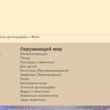
тые фотографии
»
Фото
Окружающий мир
»
Млекопитающие
Птицы
Рассказы о животных
Для детей
Рептилии (Пресмыкающиеся)
Амфибии (Земноводные)
Рыбы
Беспозвоночные
Золотые фотографии
Видео о животных
Животные континентов
Звуки животных
Интересные факты
Рассказы о животных
Д