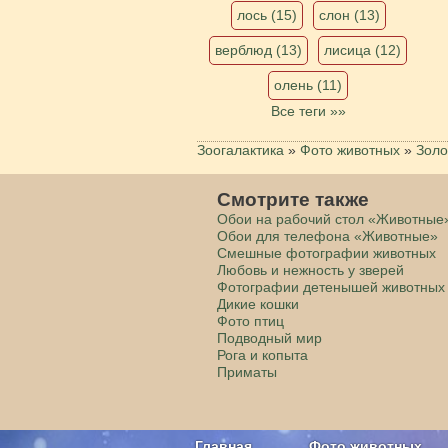
лось (15)
слон (13)
верблюд (13)
лисица (12)
олень (11)
Все теги »»
Зоогалактика
»
Фото животных
»
Золо
Смотрите также
Обои на рабочий стол «Животные
Обои для телефона «Животные»
Смешные фотографии животных
Любовь и нежность у зверей
Фотографии детенышей животных
Дикие кошки
Фото птиц
Подводный мир
Рога и копыта
Приматы
Главная
Фото животных