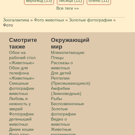
верблюд (13)
лисица (12)
олень (11)
Все теги »»
Зоогалактика
»
Фото животных
»
Золотые фотографии
»
Фото
Смотрите
Окружающий
также
мир
Обои на
Млекопитающие
рабочий стол
Птицы
«Животные»
Рассказы о
Обои для
животных
телефона
Для детей
«Животные»
Рептилии
Смешные
(Пресмыкающиеся)
фотографии
Амфибии
животных
(Земноводные)
Любовь и
Рыбы
нежность у
Беспозвоночные
зверей
Золотые
Фотографии
фотографии
детенышей
Видео о
животных
животных
Дикие кошки
Животные
Фото птиц
континентов