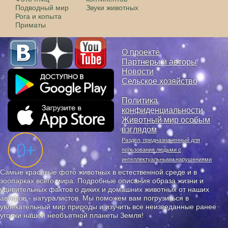
Подводный мир
Звуки животных
Рога и копыта
Приматы
О проекте
Партнеры и авторы
Новости
Сельское хозяйство
Политика
конфиденциальности
Животный мир особым
взглядом
Раздел, предназначенный для
пользования людьми с
интеллектуальными нарушениями
Самые красивые фото животных в естественной среде и в
зоопарках всего мира. Подробные описания образа жизни и
удивительных фактов о диких и домашних животных от наших
авторов - натуралистов. Мы поможем вам погрузиться в
увлекательный мир природы и изучить все неизведанные ранее
уголки нашей необъятной планеты Земля!