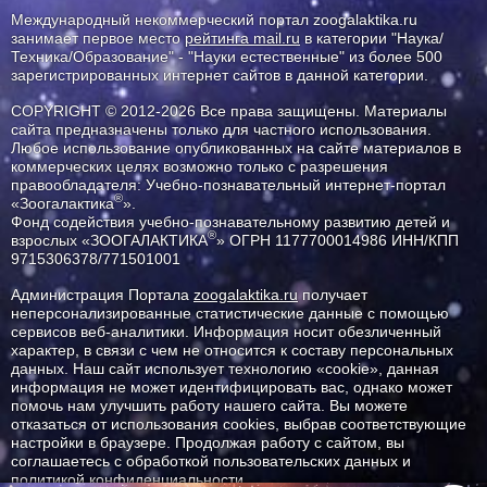
Международный некоммерческий портал zoogalaktika.ru
занимает первое место
рейтинга mail.ru
в категории "Наука/
Техника/Образование" - "Науки естественные" из более 500
зарегистрированных интернет сайтов в данной категории.
COPYRIGHT © 2012-2026 Все права защищены. Материалы
сайта предназначены только для частного использования.
Любое использование опубликованных на сайте материалов в
коммерческих целях возможно только с разрешения
правообладателя: Учебно-познавательный интернет-портал
®
«Зоогалактика
».
Фонд содействия учебно-познавательному развитию детей и
®
взрослых «ЗООГАЛАКТИКА
» ОГРН 1177700014986 ИНН/КПП
9715306378/771501001
Администрация Портала
zoogalaktika.ru
получает
неперсонализированные статистические данные с помощью
сервисов веб-аналитики. Информация носит обезличенный
характер, в связи с чем не относится к составу персональных
данных. Наш сайт использует технологию «cookie», данная
информация не может идентифицировать вас, однако может
помочь нам улучшить работу нашего сайта. Вы можете
отказаться от использования cookies, выбрав соответствующие
настройки в браузере. Продолжая работу с сайтом, вы
соглашаетесь с обработкой пользовательских данных и
политикой конфиденциальности.