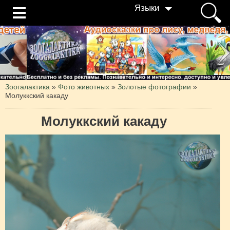
Языки
Зоогалактика
»
Фото животных
»
Золотые фотографии
»
Молуккский какаду
Молуккский какаду