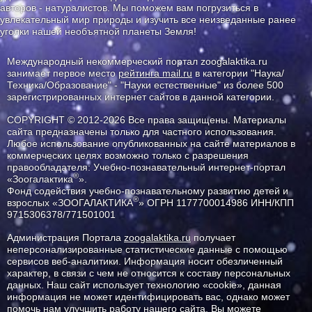
авторов - натуралистов. Мы поможем вам погрузиться в
увлекательный мир природы и изучить все неизведанные ранее
уголки нашей необъятной планеты Земля!
Международный некоммерческий портал zoogalaktika.ru
занимает первое место
рейтинга mail.ru
в категории "Наука/
Техника/Образование" - "Науки естественные" из более 500
зарегистрированных интернет сайтов в данной категории.
COPYRIGHT © 2012-2026 Все права защищены. Материалы
сайта предназначены только для частного использования.
Любое использование опубликованных на сайте материалов в
коммерческих целях возможно только с разрешения
правообладателя: Учебно-познавательный интернет-портал
®
«Зоогалактика
».
Фонд содействия учебно-познавательному развитию детей и
®
взрослых «ЗООГАЛАКТИКА
» ОГРН 1177700014986 ИНН/КПП
9715306378/771501001
Администрация Портала
zoogalaktika.ru
получает
неперсонализированные статистические данные с помощью
сервисов веб-аналитики. Информация носит обезличенный
характер, в связи с чем не относится к составу персональных
данных. Наш сайт использует технологию «cookie», данная
информация не может идентифицировать вас, однако может
помочь нам улучшить работу нашего сайта. Вы можете