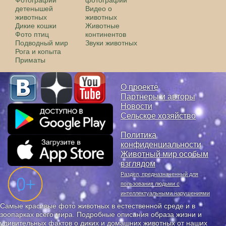
Фотографии
фотографии
детенышей
Видео о
животных
животных
Дикие кошки
Животные
Фото птиц
континентов
Подводный мир
Звуки животных
Рога и копыта
Приматы
О проекте
Партнеры и авторы
Новости
Сельское хозяйство
Политика
конфиденциальности
Животный мир особым
взглядом
Раздел, предназначенный для
пользования людьми с
интеллектуальными нарушениями
Самые красивые фото животных в естественной среде и в
зоопарках всего мира. Подробные описания образа жизни и
удивительных фактов о диких и домашних животных от наших