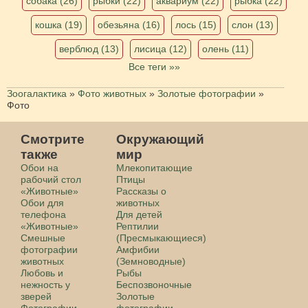
собака (26)
рыбки (22)
аквариум (22)
рыбка (22)
кошка (19)
обезьяна (16)
лось (15)
слон (13)
верблюд (13)
лисица (12)
олень (11)
Все теги »»
Зоогалактика
»
Фото животных
»
Золотые фотографии
»
Фото
Смотрите
Окружающий
также
мир
Обои на
Млекопитающие
рабочий стол
Птицы
«Животные»
Рассказы о
Обои для
животных
телефона
Для детей
«Животные»
Рептилии
Смешные
(Пресмыкающиеся)
фотографии
Амфибии
животных
(Земноводные)
Любовь и
Рыбы
нежность у
Беспозвоночные
зверей
Золотые