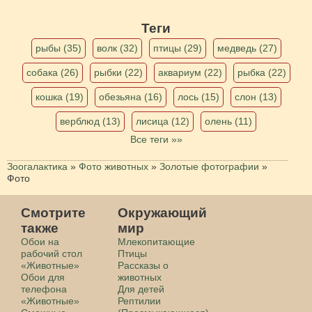
Теги
рыбы (35)
волк (32)
птицы (29)
медведь (27)
собака (26)
рыбки (22)
аквариум (22)
рыбка (22)
кошка (19)
обезьяна (16)
лось (15)
слон (13)
верблюд (13)
лисица (12)
олень (11)
Все теги »»
Зоогалактика
»
Фото животных
»
Золотые фотографии
»
Фото
Смотрите
Окружающий
также
мир
Обои на
Млекопитающие
рабочий стол
Птицы
«Животные»
Рассказы о
Обои для
животных
телефона
Для детей
«Животные»
Рептилии