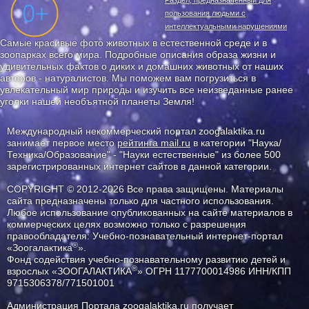
пользования людьми с
интеллектуальными нарушениями
Самые красивые фото животных в естественной среде и в
зоопарках всего мира. Подробные описания образа жизни и
удивительных фактов о диких и домашних животных от наших
авторов - натуралистов. Мы поможем вам погрузиться в
увлекательный мир природы и изучить все неизведанные ранее
уголки нашей необъятной планеты Земля!
Международный некоммерческий портал zoogalaktika.ru
занимает первое место
рейтинга mail.ru
в категории "Наука/
Техника/Образование" - "Науки естественные" из более 500
зарегистрированных интернет сайтов в данной категории.
COPYRIGHT © 2012-2026 Все права защищены. Материалы
сайта предназначены только для частного использования.
Любое использование опубликованных на сайте материалов в
коммерческих целях возможно только с разрешения
правообладателя: Учебно-познавательный интернет-портал
®
«Зоогалактика
».
Фонд содействия учебно-познавательному развитию детей и
®
взрослых «ЗООГАЛАКТИКА
» ОГРН 1177700014986 ИНН/КПП
9715306378/771501001
Администрация Портала
zoogalaktika.ru
получает