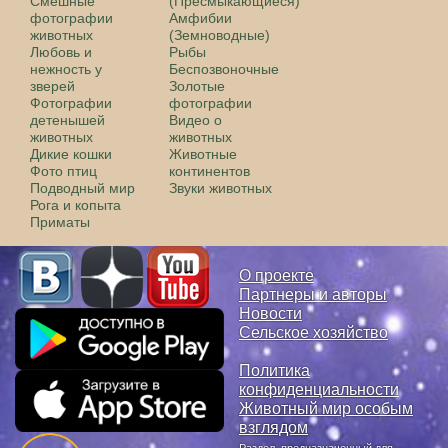
Смешные
(Пресмыкающиеся)
фотографии
Амфибии
животных
(Земноводные)
Любовь и
Рыбы
нежность у
Беспозвоночные
зверей
Золотые
Фотографии
фотографии
детенышей
Видео о
животных
животных
Дикие кошки
Животные
Фото птиц
континентов
Подводный мир
Звуки животных
Рога и копыта
Приматы
О проекте
Партнеры и авторы
Новости
Сельское хозяйство
Политика
конфиденциальности
Животный мир особым
взглядом
Раздел, предназначенный для