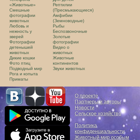
«Животные»
Рептилии
Смешные
(Пресмыкающиеся)
фотографии
Амфибии
животных
(Земноводные)
Любовь и
Рыбы
нежность у
Беспозвоночные
зверей
Золотые
Фотографии
фотографии
детенышей
Видео о
животных
животных
Дикие кошки
Животные
Фото птиц
континентов
Подводный мир
Звуки животных
Рога и копыта
Приматы
О проекте
Партнеры и авторы
Новости
Сельское хозяйство
Политика
конфиденциальности
Животный мир особым