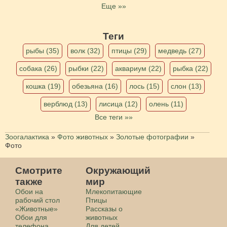
Еще »»
Теги
рыбы (35)
волк (32)
птицы (29)
медведь (27)
собака (26)
рыбки (22)
аквариум (22)
рыбка (22)
кошка (19)
обезьяна (16)
лось (15)
слон (13)
верблюд (13)
лисица (12)
олень (11)
Все теги »»
Зоогалактика
»
Фото животных
»
Золотые фотографии
»
Фото
Смотрите
Окружающий
также
мир
Обои на
Млекопитающие
рабочий стол
Птицы
«Животные»
Рассказы о
Обои для
животных
телефона
Для детей