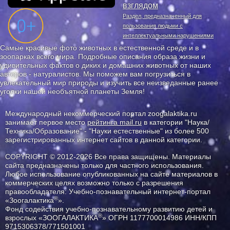
взглядом
Раздел, предназначенный для
пользования людьми с
интеллектуальными нарушениями
Самые красивые фото животных в естественной среде и в
зоопарках всего мира. Подробные описания образа жизни и
удивительных фактов о диких и домашних животных от наших
авторов - натуралистов. Мы поможем вам погрузиться в
увлекательный мир природы и изучить все неизведанные ранее
уголки нашей необъятной планеты Земля!
Международный некоммерческий портал zoogalaktika.ru
занимает первое место
рейтинга mail.ru
в категории "Наука/
Техника/Образование" - "Науки естественные" из более 500
зарегистрированных интернет сайтов в данной категории.
COPYRIGHT © 2012-2026 Все права защищены. Материалы
сайта предназначены только для частного использования.
Любое использование опубликованных на сайте материалов в
коммерческих целях возможно только с разрешения
правообладателя: Учебно-познавательный интернет-портал
®
«Зоогалактика
».
Фонд содействия учебно-познавательному развитию детей и
®
взрослых «ЗООГАЛАКТИКА
» ОГРН 1177700014986 ИНН/КПП
9715306378/771501001