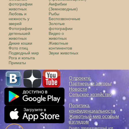
фотографии
Амфибии
животных
(Земноводные)
Любовь и
Рыбы
нежность у
Беспозвоночные
зверей
Золотые
Фотографии
фотографии
детенышей
Видео о
животных
животных
Дикие кошки
Животные
Фото птиц
континентов
Подводный мир
Звуки животных
Рога и копыта
Приматы
О проекте
Партнеры и авторы
Новости
Сельское хозяйство
Политика
конфиденциальности
Животный мир особым
взглядом
Раздел, предназначенный для