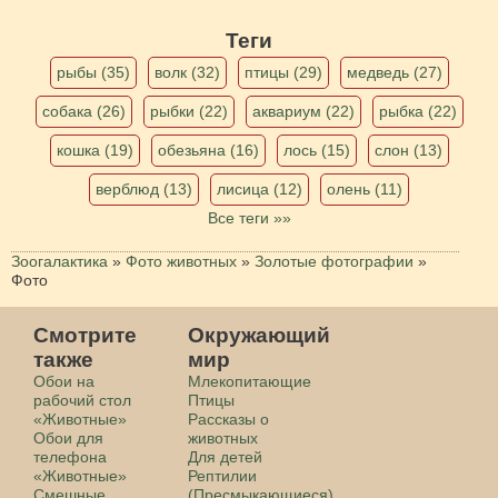
Теги
рыбы (35)
волк (32)
птицы (29)
медведь (27)
собака (26)
рыбки (22)
аквариум (22)
рыбка (22)
кошка (19)
обезьяна (16)
лось (15)
слон (13)
верблюд (13)
лисица (12)
олень (11)
Все теги »»
Зоогалактика
»
Фото животных
»
Золотые фотографии
»
Фото
Смотрите
Окружающий
также
мир
Обои на
Млекопитающие
рабочий стол
Птицы
«Животные»
Рассказы о
Обои для
животных
телефона
Для детей
«Животные»
Рептилии
Смешные
(Пресмыкающиеся)