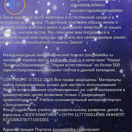
пользования людьми с
интеллектуальными нарушениями
Самые красивые фото животных в естественной среде и в
зоопарках всего мира. Подробные описания образа жизни и
удивительных фактов о диких и домашних животных от наших
авторов - натуралистов. Мы поможем вам погрузиться в
увлекательный мир природы и изучить все неизведанные ранее
уголки нашей необъятной планеты Земля!
Международный некоммерческий портал zoogalaktika.ru
занимает первое место
рейтинга mail.ru
в категории "Наука/
Техника/Образование" - "Науки естественные" из более 500
зарегистрированных интернет сайтов в данной категории.
COPYRIGHT © 2012-2026 Все права защищены. Материалы
сайта предназначены только для частного использования.
Любое использование опубликованных на сайте материалов в
коммерческих целях возможно только с разрешения
правообладателя: Учебно-познавательный интернет-портал
®
«Зоогалактика
».
Фонд содействия учебно-познавательному развитию детей и
®
взрослых «ЗООГАЛАКТИКА
» ОГРН 1177700014986 ИНН/КПП
9715306378/771501001
Администрация Портала
zoogalaktika.ru
получает