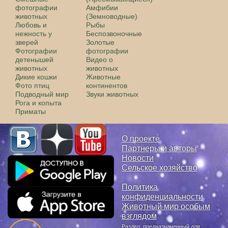
фотографии
Амфибии
животных
(Земноводные)
Любовь и
Рыбы
нежность у
Беспозвоночные
зверей
Золотые
Фотографии
фотографии
детенышей
Видео о
животных
животных
Дикие кошки
Животные
Фото птиц
континентов
Подводный мир
Звуки животных
Рога и копыта
Приматы
О проекте
Партнеры и авторы
Новости
Сельское хозяйство
Политика
конфиденциальности
Животный мир особым
взглядом
Раздел, предназначенный для