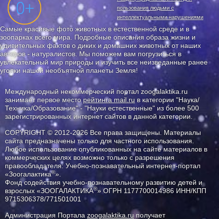
пользования людьми с
интеллектуальными нарушениями
Самые красивые фото животных в естественной среде и в
зоопарках всего мира. Подробные описания образа жизни и
удивительных фактов о диких и домашних животных от наших
авторов - натуралистов. Мы поможем вам погрузиться в
увлекательный мир природы и изучить все неизведанные ранее
уголки нашей необъятной планеты Земля!
Международный некоммерческий портал zoogalaktika.ru
занимает первое место
рейтинга mail.ru
в категории "Наука/
Техника/Образование" - "Науки естественные" из более 500
зарегистрированных интернет сайтов в данной категории.
COPYRIGHT © 2012-2026 Все права защищены. Материалы
сайта предназначены только для частного использования.
Любое использование опубликованных на сайте материалов в
коммерческих целях возможно только с разрешения
правообладателя: Учебно-познавательный интернет-портал
®
«Зоогалактика
».
Фонд содействия учебно-познавательному развитию детей и
®
взрослых «ЗООГАЛАКТИКА
» ОГРН 1177700014986 ИНН/КПП
9715306378/771501001
Администрация Портала
zoogalaktika.ru
получает