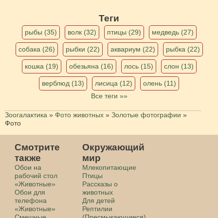
Теги
рыбы (35)
волк (32)
птицы (29)
медведь (27)
собака (26)
рыбки (22)
аквариум (22)
рыбка (22)
кошка (19)
обезьяна (16)
лось (15)
слон (13)
верблюд (13)
лисица (12)
олень (11)
Все теги »»
Зоогалактика
»
Фото животных
»
Золотые фотографии
»
Фото
Смотрите
Окружающий
также
мир
Обои на
Млекопитающие
рабочий стол
Птицы
«Животные»
Рассказы о
Обои для
животных
телефона
Для детей
«Животные»
Рептилии
Смешные
(Пресмыкающиеся)