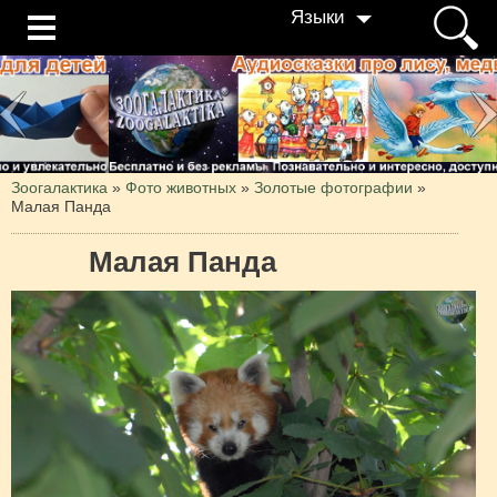
Языки
Зоогалактика
»
Фото животных
»
Золотые фотографии
»
Малая Панда
Малая Панда