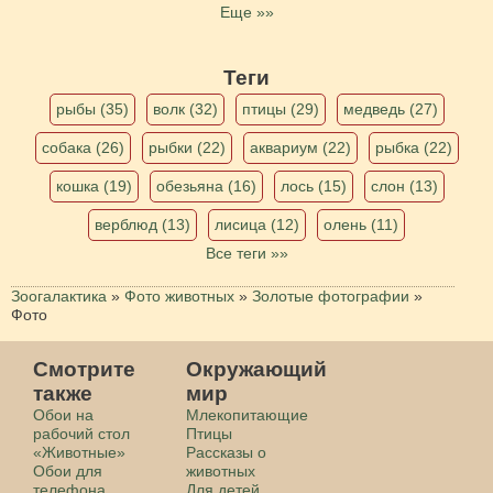
Еще »»
Теги
рыбы (35)
волк (32)
птицы (29)
медведь (27)
собака (26)
рыбки (22)
аквариум (22)
рыбка (22)
кошка (19)
обезьяна (16)
лось (15)
слон (13)
верблюд (13)
лисица (12)
олень (11)
Все теги »»
Зоогалактика
»
Фото животных
»
Золотые фотографии
»
Фото
Смотрите
Окружающий
также
мир
Обои на
Млекопитающие
рабочий стол
Птицы
«Животные»
Рассказы о
Обои для
животных
телефона
Для детей