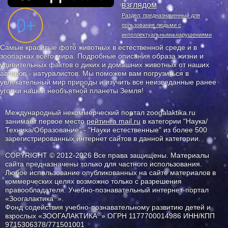
взглядом
Раздел, предназначенный для
пользования людьми с
интеллектуальными нарушениями
Самые красивые фото животных в естественной среде и в
зоопарках всего мира. Подробные описания образа жизни и
удивительных фактов о диких и домашних животных от наших
авторов - натуралистов. Мы поможем вам погрузиться в
увлекательный мир природы и изучить все неизведанные ранее
уголки нашей необъятной планеты Земля!
Международный некоммерческий портал zoogalaktika.ru
занимает первое место
рейтинга mail.ru
в категории "Наука/
Техника/Образование" - "Науки естественные" из более 500
зарегистрированных интернет сайтов в данной категории.
COPYRIGHT © 2012-2026 Все права защищены. Материалы
сайта предназначены только для частного использования.
Любое использование опубликованных на сайте материалов в
коммерческих целях возможно только с разрешения
правообладателя: Учебно-познавательный интернет-портал
®
«Зоогалактика
».
Фонд содействия учебно-познавательному развитию детей и
®
взрослых «ЗООГАЛАКТИКА
» ОГРН 1177700014986 ИНН/КПП
9715306378/771501001