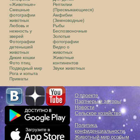
«Животные»
Рептилии
Смешные
(Пресмыкающиеся)
фотографии
Амфибии
животных
(Земноводные)
Любовь и
Рыбы
нежность у
Беспозвоночные
зверей
Золотые
Фотографии
фотографии
детенышей
Видео о
животных
животных
Дикие кошки
Животные
Фото птиц
континентов
Подводный мир
Звуки животных
Рога и копыта
Приматы
О проекте
Партнеры и авторы
Новости
Сельское хозяйство
Политика
конфиденциальности
Животный мир особым