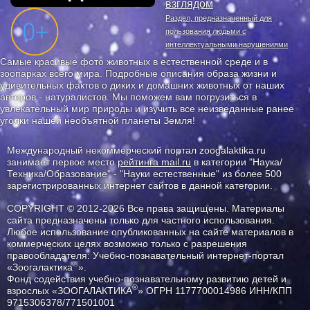
взглядом
Раздел, предназначенный для
пользования людьми с
интеллектуальными нарушениями
Самые красивые фото животных в естественной среде и в
зоопарках всего мира. Подробные описания образа жизни и
удивительных фактов о диких и домашних животных от наших
авторов - натуралистов. Мы поможем вам погрузиться в
увлекательный мир природы и изучить все неизведанные ранее
уголки нашей необъятной планеты Земля!
Международный некоммерческий портал zoogalaktika.ru
занимает первое место
рейтинга mail.ru
в категории "Наука/
Техника/Образование" - "Науки естественные" из более 500
зарегистрированных интернет сайтов в данной категории.
COPYRIGHT © 2012-2026 Все права защищены. Материалы
сайта предназначены только для частного использования.
Любое использование опубликованных на сайте материалов в
коммерческих целях возможно только с разрешения
правообладателя: Учебно-познавательный интернет-портал
®
«Зоогалактика
».
Фонд содействия учебно-познавательному развитию детей и
®
взрослых «ЗООГАЛАКТИКА
» ОГРН 1177700014986 ИНН/КПП
9715306378/771501001