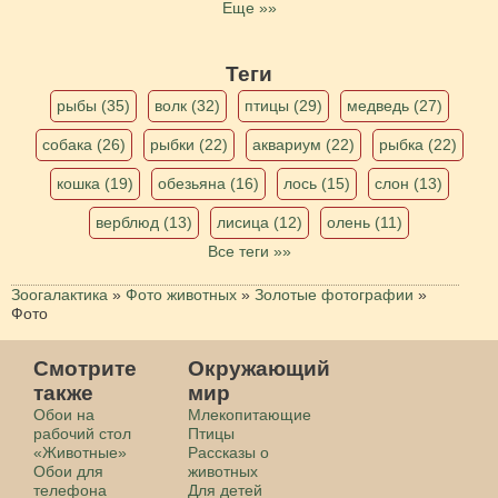
Еще »»
Теги
рыбы (35)
волк (32)
птицы (29)
медведь (27)
собака (26)
рыбки (22)
аквариум (22)
рыбка (22)
кошка (19)
обезьяна (16)
лось (15)
слон (13)
верблюд (13)
лисица (12)
олень (11)
Все теги »»
Зоогалактика
»
Фото животных
»
Золотые фотографии
»
Фото
Смотрите
Окружающий
также
мир
Обои на
Млекопитающие
рабочий стол
Птицы
«Животные»
Рассказы о
Обои для
животных
телефона
Для детей