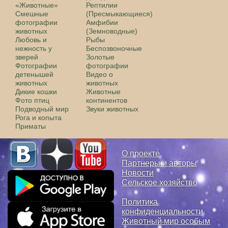
«Животные»
Рептилии
Смешные
(Пресмыкающиеся)
фотографии
Амфибии
животных
(Земноводные)
Любовь и
Рыбы
нежность у
Беспозвоночные
зверей
Золотые
Фотографии
фотографии
детенышей
Видео о
животных
животных
Дикие кошки
Животные
Фото птиц
континентов
Подводный мир
Звуки животных
Рога и копыта
Приматы
О проекте
Партнеры и авторы
Новости
Сельское хозяйство
Политика
конфиденциальности
Животный мир особым