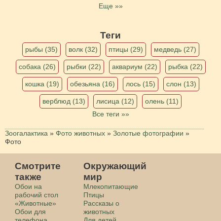
Еще »»
Теги
рыбы (35)
волк (32)
птицы (29)
медведь (27)
собака (26)
рыбки (22)
аквариум (22)
рыбка (22)
кошка (19)
обезьяна (16)
лось (15)
слон (13)
верблюд (13)
лисица (12)
олень (11)
Все теги »»
Зоогалактика
»
Фото животных
»
Золотые фотографии
»
Фото
Смотрите
Окружающий
также
мир
Обои на
Млекопитающие
рабочий стол
Птицы
«Животные»
Рассказы о
Обои для
животных
телефона
Для детей