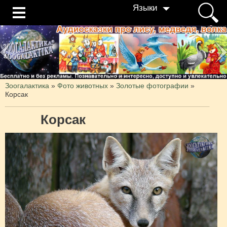
Языки
Зоогалактика
»
Фото животных
»
Золотые фотографии
»
Корсак
Корсак