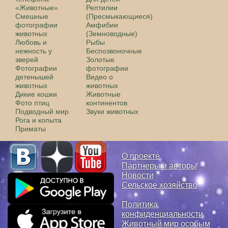
«Животные»
Рептилии
Смешные
(Пресмыкающиеся)
фотографии
Амфибии
животных
(Земноводные)
Любовь и
Рыбы
нежность у
Беспозвоночные
зверей
Золотые
Фотографии
фотографии
детенышей
Видео о
животных
животных
Дикие кошки
Животные
Фото птиц
континентов
Подводный мир
Звуки животных
Рога и копыта
Приматы
О проекте
Партнеры и авторы
Новости
Сельское хозяйство
Политика
конфиденциальности
Животный мир особым