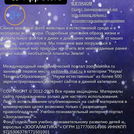
взглядом
Раздел, предназначенный для
пользования людьми с
интеллектуальными нарушениями
Самые красивые фото животных в естественной среде и в
зоопарках всего мира. Подробные описания образа жизни и
удивительных фактов о диких и домашних животных от наших
авторов - натуралистов. Мы поможем вам погрузиться в
увлекательный мир природы и изучить все неизведанные ранее
уголки нашей необъятной планеты Земля!
Международный некоммерческий портал zoogalaktika.ru
занимает первое место
рейтинга mail.ru
в категории "Наука/
Техника/Образование" - "Науки естественные" из более 500
зарегистрированных интернет сайтов в данной категории.
COPYRIGHT © 2012-2026 Все права защищены. Материалы
сайта предназначены только для частного использования.
Любое использование опубликованных на сайте материалов в
коммерческих целях возможно только с разрешения
правообладателя: Учебно-познавательный интернет-портал
®
«Зоогалактика
».
Фонд содействия учебно-познавательному развитию детей и
®
взрослых «ЗООГАЛАКТИКА
» ОГРН 1177700014986 ИНН/КПП
9715306378/771501001