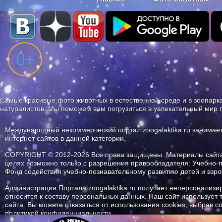
Наши приложения. Бесплатно и бе
Самые красивые фото животных в естественной среде и в зоопарка
натуралистов. Мы поможем вам погрузиться в увлекательный мир 
Международный некоммерческий портал zoogalaktika.ru занимае
интернет сайтов в данной категории.
COPYRIGHT © 2012-2026 Все права защищены. Материалы сайта 
целях возможно только с разрешения правообладателя: Учебно-
Фонд содействия учебно-познавательному развитию детей и вз
Администрация Портала
zoogalaktika.ru
получает неперсонализир
относится к составу персональных данных. Наш сайт использует
сайта. Вы можете отказаться от использования cookies, выбрав 
политикой конфиденциальности.