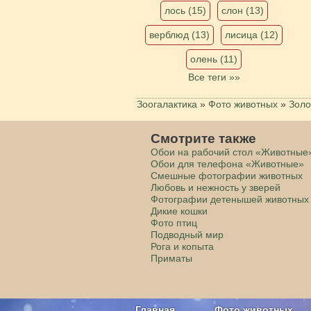
лось (15)
слон (13)
верблюд (13)
лисица (12)
олень (11)
Все теги »»
Зоогалактика
»
Фото животных
»
Золо
Смотрите также
Обои на рабочий стол «Животные
Обои для телефона «Животные»
Смешные фотографии животных
Любовь и нежность у зверей
Фотографии детенышей животных
Дикие кошки
Фото птиц
Подводный мир
Рога и копыта
Приматы
Главная
Фото животных