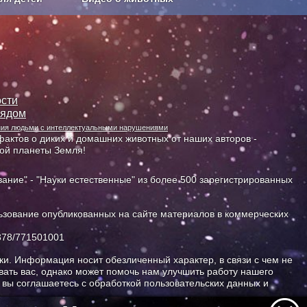
Сельское хозяйство
сти
лядом
ания людьми с интеллектуальными нарушениями
актов о диких и домашних животных от наших авторов -
ной планеты Земля!
ание" - "Науки естественные" из более 500 зарегистрированных
зование опубликованных на сайте материалов в коммерческих
378/771501001
и. Информация носит обезличенный характер, в связи с чем не
ать вас, однако может помочь нам улучшить работу нашего
, вы соглашаетесь с обработкой пользовательских данных и