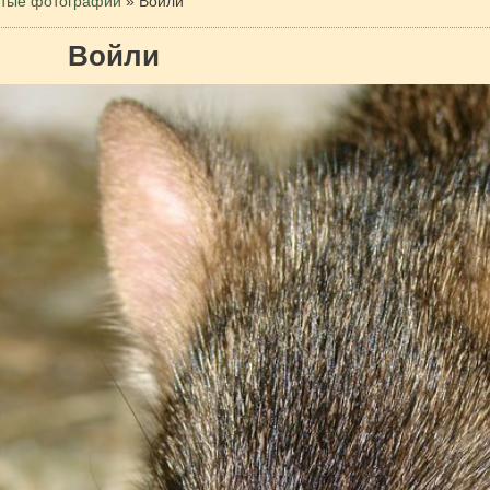
тые фотографии
»
Войли
Войли