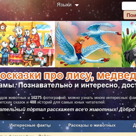
Языки
дов животных и
16275
фотографий, можно узнать много интересных фа
етских сказок и
488
историй для самых юных читателей.
вательный портал расскажет все о животных! Добро
Интересные факты
Рассказы о животных
Д
з рекламы
О проекте