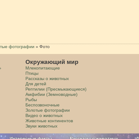
тые фотографии
»
Фото
Окружающий мир
»
Млекопитающие
Птицы
Рассказы о животных
Для детей
Рептилии (Пресмыкающиеся)
Амфибии (Земноводные)
Рыбы
Беспозвоночные
Золотые фотографии
Видео о животных
Животные континентов
Звуки животных
Интересные факты
Рассказы о животных
Д