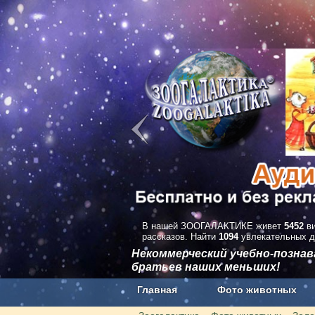
В нашей ЗООГАЛАКТИКЕ живет
5452
ви
рассказов. Найти
1094
увлекательных д
Некоммерческий учебно-позна
братьев наших меньших!
Главная
Фото животных
Наши приложения. Бесплатно и бе