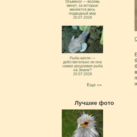
Осьминог — восемь
минут, за которые
меняется весь
подводный мир
20.07.2026
С
Е
Рыба-капля —
б
действительно ли она
б
самая уродливая рыба
на Земле?
в
20.07.2026
п
н
Еще »»
Лучшие фото