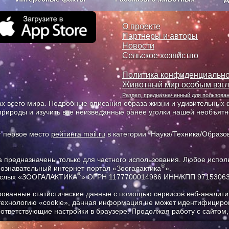
з рекламы
О проекте
О проекте
Партнеры и авторы
Новости
Сельское хозяйство
Политика конфиденциально
Животный мир особым взг
Раздел, предназначенный для пользов
х всего мира. Подробные описания образа жизни и удивительных ф
природы и изучить все неизведанные ранее уголки нашей необъят
т первое место
рейтинга mail.ru
в категории "Наука/Техника/Образов
предназначены только для частного использования. Любое исполь
®
познавательный интернет-портал «Зоогалактика
».
®
рослых «ЗООГАЛАКТИКА
» ОГРН 1177700014986 ИНН/КПП 9715306
ованные статистические данные с помощью сервисов веб-аналитик
 технологию «cookie», данная информация не может идентифициров
соответствующие настройки в браузере. Продолжая работу с сайтом