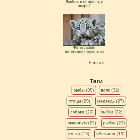
Любовь и нежность у
зверей
Фотографии
детенышей животных
Еще »»
Теги
рыбы (35)
волк (32)
птицы (29)
медведь (27)
собака (26)
рыбки (22)
аквариум (22)
рыбка (22)
кошка (19)
обезьяна (16)