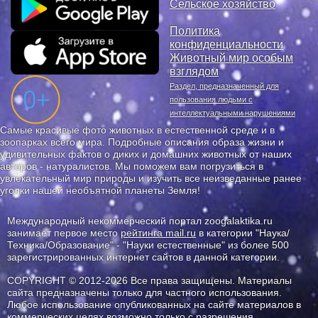
Сельское хозяйство
Политика
конфиденциальности
Животный мир особым
взглядом
Раздел, предназначенный для
пользования людьми с
интеллектуальными нарушениями
Самые красивые фото животных в естественной среде и в
зоопарках всего мира. Подробные описания образа жизни и
удивительных фактов о диких и домашних животных от наших
авторов - натуралистов. Мы поможем вам погрузиться в
увлекательный мир природы и изучить все неизведанные ранее
уголки нашей необъятной планеты Земля!
Международный некоммерческий портал zoogalaktika.ru
занимает первое место
рейтинга mail.ru
в категории "Наука/
Техника/Образование" - "Науки естественные" из более 500
зарегистрированных интернет сайтов в данной категории.
COPYRIGHT © 2012-2026 Все права защищены. Материалы
сайта предназначены только для частного использования.
Любое использование опубликованных на сайте материалов в
коммерческих целях возможно только с разрешения