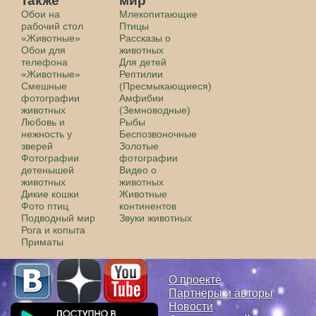
также
мир
Обои на
Млекопитающие
рабочий стол
Птицы
«Животные»
Рассказы о
Обои для
животных
телефона
Для детей
«Животные»
Рептилии
Смешные
(Пресмыкающиеся)
фотографии
Амфибии
животных
(Земноводные)
Любовь и
Рыбы
нежность у
Беспозвоночные
зверей
Золотые
Фотографии
фотографии
детенышей
Видео о
животных
животных
Дикие кошки
Животные
Фото птиц
континентов
Подводный мир
Звуки животных
Рога и копыта
Приматы
О проекте
Партнеры и авторы
Новости