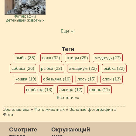
Фотографии
детенышей животных
Еще »»
Теги
рыбы (35)
волк (32)
птицы (29)
медведь (27)
собака (26)
рыбки (22)
аквариум (22)
рыбка (22)
кошка (19)
обезьяна (16)
лось (15)
слон (13)
верблюд (13)
лисица (12)
олень (11)
Все теги »»
Зоогалактика
»
Фото животных
»
Золотые фотографии
»
Фото
Смотрите
Окружающий