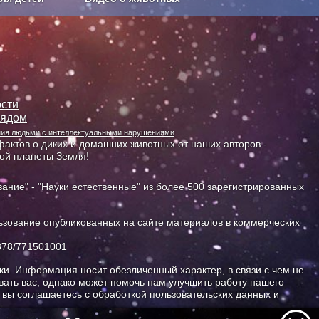
Сельское хозяйство
сти
лядом
ания людьми с интеллектуальными нарушениями
актов о диких и домашних животных от наших авторов -
ной планеты Земля!
ание" - "Науки естественные" из более 500 зарегистрированных
зование опубликованных на сайте материалов в коммерческих
378/771501001
и. Информация носит обезличенный характер, в связи с чем не
ать вас, однако может помочь нам улучшить работу нашего
, вы соглашаетесь с обработкой пользовательских данных и