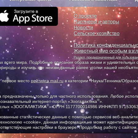
з рекламы
О проекте
О проекте
Партнеры и авторы
Новости
Сельское хозяйство
Политика конфиденциально
Животный мир особым взг
Раздел, предназначенный для пользов
х всего мира. Подробные описания образа жизни и удивительных ф
природы и изучить все неизведанные ранее уголки нашей необъят
т первое место
рейтинга mail.ru
в категории "Наука/Техника/Образов
предназначены только для частного использования. Любое исполь
®
познавательный интернет-портал «Зоогалактика
».
®
рослых «ЗООГАЛАКТИКА
» ОГРН 1177700014986 ИНН/КПП 9715306
ованные статистические данные с помощью сервисов веб-аналитик
 технологию «cookie», данная информация не может идентифициров
соответствующие настройки в браузере. Продолжая работу с сайтом