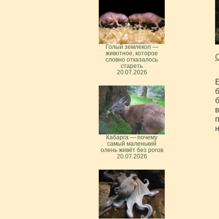
Голый землекоп —
животное, которое
С
словно отказалось
стареть
20.07.2026
Е
б
б
в
п
н
Кабарга — почему
самый маленький
олень живёт без рогов
20.07.2026