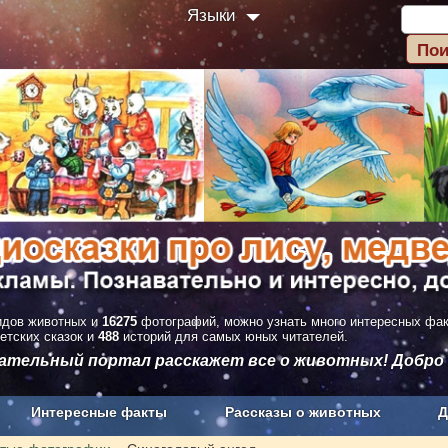
Языки
дов животных и
16275
фотографий, можно узнать много интересных фа
етских сказок и
488
историй для самых юных читателей.
вательный портал расскажет все о животных! Добро
Интересные факты
Рассказы о животных
Д
з рекламы
О проекте