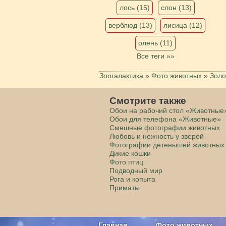
лось (15)
слон (13)
верблюд (13)
лисица (12)
олень (11)
Все теги »»
Зоогалактика
»
Фото животных
»
Золо
Смотрите также
Обои на рабочий стол «Животные
Обои для телефона «Животные»
Смешные фотографии животных
Любовь и нежность у зверей
Фотографии детенышей животных
Дикие кошки
Фото птиц
Подводный мир
Рога и копыта
Приматы
Главная
Фото животных