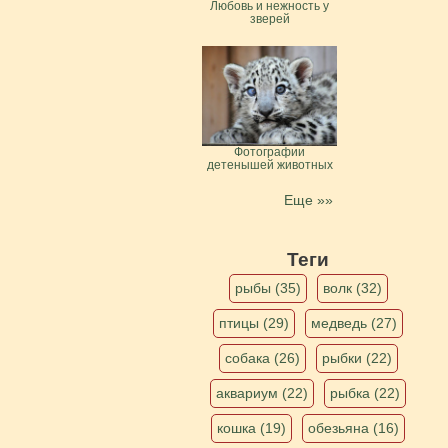
Любовь и нежность у
зверей
Фотографии
детенышей животных
Еще »»
Теги
рыбы (35)
волк (32)
птицы (29)
медведь (27)
собака (26)
рыбки (22)
аквариум (22)
рыбка (22)
кошка (19)
обезьяна (16)