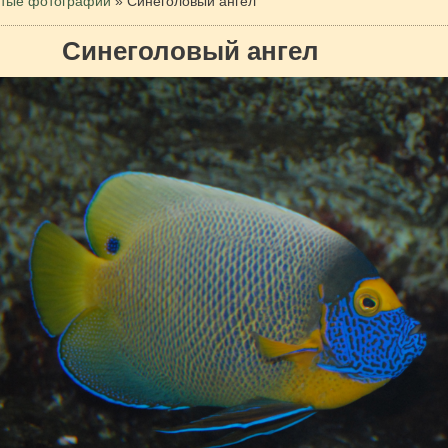
тые фотографии
»
Синеголовый ангел
Синеголовый ангел