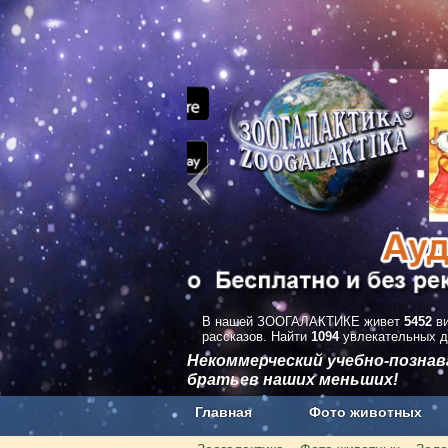
В нашей ЗООГАЛАКТИКЕ живет
5452
ви
рассказов. Найти
1094
увлекательных д
Некоммерческий учебно-позна
братьев наших меньших!
Главная
Фото животных
Наши приложения. Бесплатно и бе