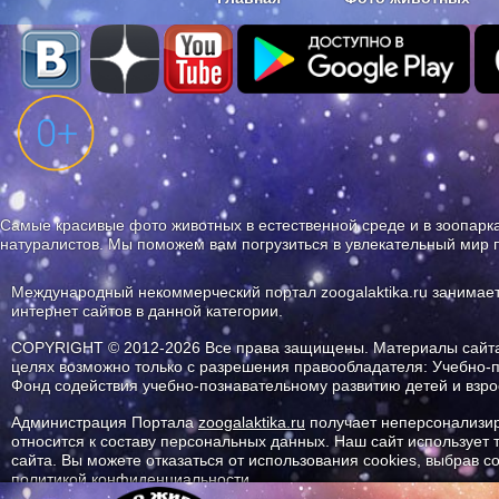
Наши приложения. Бесплатно и бе
Самые красивые фото животных в естественной среде и в зоопарка
натуралистов. Мы поможем вам погрузиться в увлекательный мир 
Международный некоммерческий портал zoogalaktika.ru занимае
интернет сайтов в данной категории.
COPYRIGHT © 2012-2026 Все права защищены. Материалы сайта 
целях возможно только с разрешения правообладателя: Учебно-
Фонд содействия учебно-познавательному развитию детей и вз
Администрация Портала
zoogalaktika.ru
получает неперсонализир
относится к составу персональных данных. Наш сайт использует
сайта. Вы можете отказаться от использования cookies, выбрав 
политикой конфиденциальности.