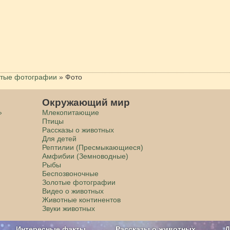
тые фотографии
»
Фото
Окружающий мир
»
Млекопитающие
Птицы
Рассказы о животных
Для детей
Рептилии (Пресмыкающиеся)
Амфибии (Земноводные)
Рыбы
Беспозвоночные
Золотые фотографии
Видео о животных
Животные континентов
Звуки животных
Интересные факты
Рассказы о животных
Д