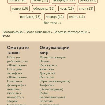
собака (26)
рыбки (22)
аквариум (22)
рыбка (22)
кошка (19)
обезьяна (16)
лось (15)
слон (13)
верблюд (13)
лисица (12)
олень (11)
Все теги »»
Зоогалактика
»
Фото животных
»
Золотые фотографии
»
Фото
Смотрите
Окружающий
также
мир
Обои на
Млекопитающие
рабочий стол
Птицы
«Животные»
Рассказы о
Обои для
животных
телефона
Для детей
«Животные»
Рептилии
Смешные
(Пресмыкающиеся)
фотографии
Амфибии
животных
(Земноводные)
Любовь и
Рыбы
нежность у
Беспозвоночные
зверей
Золотые