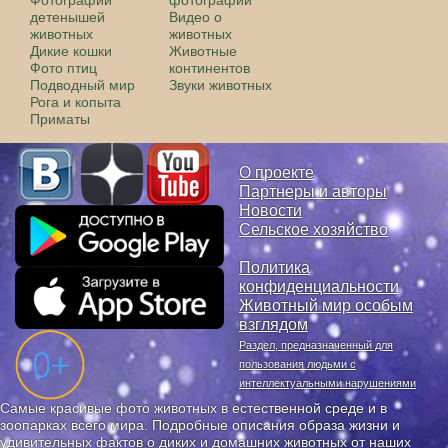
Фотографии
фотографии
детенышей
Видео о
животных
животных
Дикие кошки
Животные
Фото птиц
континентов
Подводный мир
Звуки животных
Рога и копыта
Приматы
О проекте
Партнеры и авторы
Новости
Сельское хозяйство
Политика
конфиденциальности
Животный мир особым
взглядом
Раздел, предназначенный для
пользования людьми с
интеллектуальными нарушениями
Самые красивые фото животных в естественной среде и в
зоопарках всего мира. Подробные описания образа жизни и
удивительных фактов о диких и домашних животных от наших