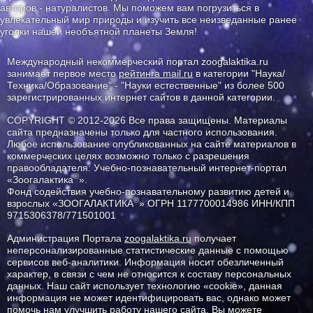
авторов - натуралистов. Мы поможем вам погрузиться в
увлекательный мир природы и изучить все неизведанные ранее
уголки нашей необъятной планеты Земля!
Международный некоммерческий портал zoogalaktika.ru
занимает первое место
рейтинга mail.ru
в категории "Наука/
Техника/Образование" - "Науки естественные" из более 500
зарегистрированных интернет сайтов в данной категории.
COPYRIGHT © 2012-2026 Все права защищены. Материалы
сайта предназначены только для частного использования.
Любое использование опубликованных на сайте материалов в
коммерческих целях возможно только с разрешения
правообладателя: Учебно-познавательный интернет-портал
®
«Зоогалактика
».
Фонд содействия учебно-познавательному развитию детей и
®
взрослых «ЗООГАЛАКТИКА
» ОГРН 1177700014986 ИНН/КПП
9715306378/771501001
Администрация Портала
zoogalaktika.ru
получает
неперсонализированные статистические данные с помощью
сервисов веб-аналитики. Информация носит обезличенный
характер, в связи с чем не относится к составу персональных
данных. Наш сайт использует технологию «cookie», данная
информация не может идентифицировать вас, однако может
помочь нам улучшить работу нашего сайта. Вы можете