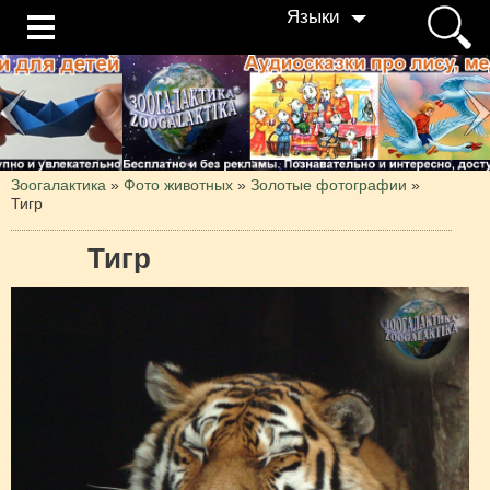
Языки
Зоогалактика
»
Фото животных
»
Золотые фотографии
»
Тигр
Тигр