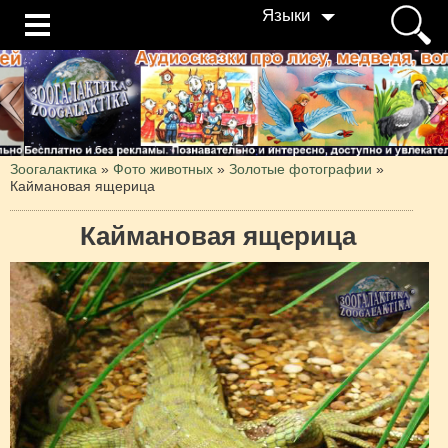
Языки
Зоогалактика
»
Фото животных
»
Золотые фотографии
»
Каймановая ящерица
Каймановая ящерица