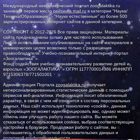
Международный некоммерческий портал zoogalaktika.ru
занимает первое место
рейтинга mail.ru
в категории "Наука/
Техника/Образование" - "Науки естественные" из более 500
зарегистрированных интернет сайтов в данной категории.
COPYRIGHT © 2012-2026 Все права защищены. Материалы
сайта предназначены только для частного использования.
Любое использование опубликованных на сайте материалов в
коммерческих целях возможно только с разрешения
правообладателя: Учебно-познавательный интернет-портал
®
«Зоогалактика
».
Фонд содействия учебно-познавательному развитию детей и
®
взрослых «ЗООГАЛАКТИКА
» ОГРН 1177700014986 ИНН/КПП
9715306378/771501001
Администрация Портала
zoogalaktika.ru
получает
неперсонализированные статистические данные с помощью
сервисов веб-аналитики. Информация носит обезличенный
характер, в связи с чем не относится к составу персональных
данных. Наш сайт использует технологию «cookie», данная
информация не может идентифицировать вас, однако может
помочь нам улучшить работу нашего сайта. Вы можете
отказаться от использования cookies, выбрав соответствующие
настройки в браузере. Продолжая работу с сайтом, вы
соглашаетесь с обработкой пользовательских данных и
политикой конфиденциальности.