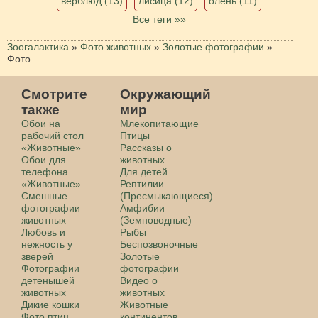
верблюд (13)
лисица (12)
олень (11)
Все теги »»
Зоогалактика
»
Фото животных
»
Золотые фотографии
»
Фото
Смотрите
Окружающий
также
мир
Обои на
Млекопитающие
рабочий стол
Птицы
«Животные»
Рассказы о
Обои для
животных
телефона
Для детей
«Животные»
Рептилии
Смешные
(Пресмыкающиеся)
фотографии
Амфибии
животных
(Земноводные)
Любовь и
Рыбы
нежность у
Беспозвоночные
зверей
Золотые
Фотографии
фотографии
детенышей
Видео о
животных
животных
Дикие кошки
Животные
Фото птиц
континентов