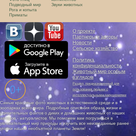
Подводный мир
Звуки животных
Рога и копыта
Приматы
О проекте
Партнеры и авторы
Новости
Сельское хозяйство
Политика
конфиденциальности
Животный мир особым
взглядом
Раздел, предназначенный для
пользования людьми с
интеллектуальными нарушениями
Самые красивые фото животных в естественной среде и в
зоопарках всего мира. Подробные описания образа жизни и
удивительных фактов о диких и домашних животных от наших
авторов - натуралистов. Мы поможем вам погрузиться в
увлекательный мир природы и изучить все неизведанные ранее
уголки нашей необъятной планеты Земля!