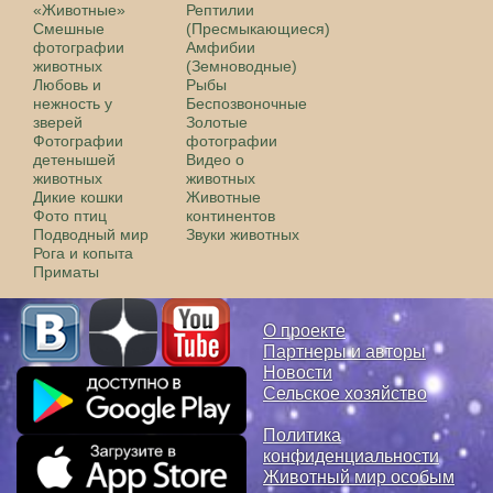
«Животные»
Рептилии
Смешные
(Пресмыкающиеся)
фотографии
Амфибии
животных
(Земноводные)
Любовь и
Рыбы
нежность у
Беспозвоночные
зверей
Золотые
Фотографии
фотографии
детенышей
Видео о
животных
животных
Дикие кошки
Животные
Фото птиц
континентов
Подводный мир
Звуки животных
Рога и копыта
Приматы
О проекте
Партнеры и авторы
Новости
Сельское хозяйство
Политика
конфиденциальности
Животный мир особым