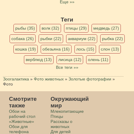
Еще »»
Теги
рыбы (35)
волк (32)
птицы (29)
медведь (27)
собака (26)
рыбки (22)
аквариум (22)
рыбка (22)
кошка (19)
обезьяна (16)
лось (15)
слон (13)
верблюд (13)
лисица (12)
олень (11)
Все теги »»
Зоогалактика
»
Фото животных
»
Золотые фотографии
»
Фото
Смотрите
Окружающий
также
мир
Обои на
Млекопитающие
рабочий стол
Птицы
«Животные»
Рассказы о
Обои для
животных
телефона
Для детей