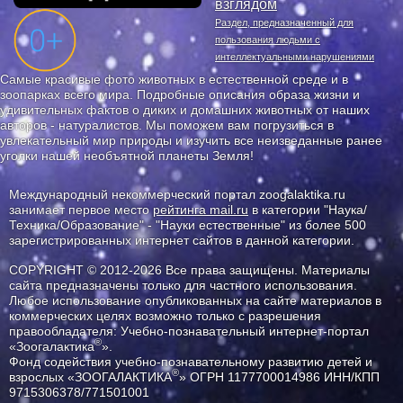
взглядом
Раздел, предназначенный для
пользования людьми с
интеллектуальными нарушениями
Самые красивые фото животных в естественной среде и в
зоопарках всего мира. Подробные описания образа жизни и
удивительных фактов о диких и домашних животных от наших
авторов - натуралистов. Мы поможем вам погрузиться в
увлекательный мир природы и изучить все неизведанные ранее
уголки нашей необъятной планеты Земля!
Международный некоммерческий портал zoogalaktika.ru
занимает первое место
рейтинга mail.ru
в категории "Наука/
Техника/Образование" - "Науки естественные" из более 500
зарегистрированных интернет сайтов в данной категории.
COPYRIGHT © 2012-2026 Все права защищены. Материалы
сайта предназначены только для частного использования.
Любое использование опубликованных на сайте материалов в
коммерческих целях возможно только с разрешения
правообладателя: Учебно-познавательный интернет-портал
®
«Зоогалактика
».
Фонд содействия учебно-познавательному развитию детей и
®
взрослых «ЗООГАЛАКТИКА
» ОГРН 1177700014986 ИНН/КПП
9715306378/771501001