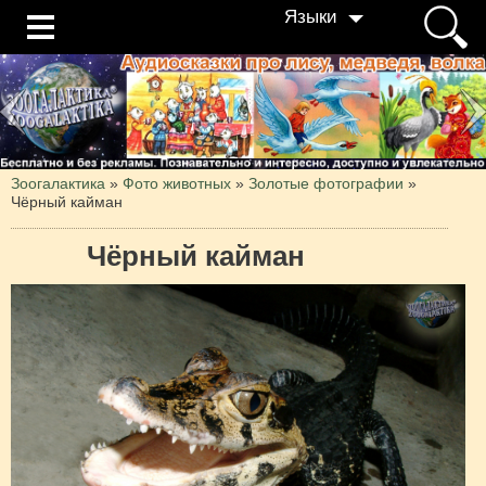
Языки
Зоогалактика
»
Фото животных
»
Золотые фотографии
»
Чёрный кайман
Чёрный кайман