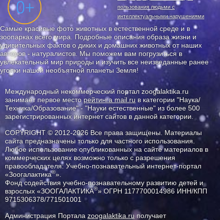
пользования людьми с
интеллектуальными нарушениями
Самые красивые фото животных в естественной среде и в
зоопарках всего мира. Подробные описания образа жизни и
удивительных фактов о диких и домашних животных от наших
авторов - натуралистов. Мы поможем вам погрузиться в
увлекательный мир природы и изучить все неизведанные ранее
уголки нашей необъятной планеты Земля!
Международный некоммерческий портал zoogalaktika.ru
занимает первое место
рейтинга mail.ru
в категории "Наука/
Техника/Образование" - "Науки естественные" из более 500
зарегистрированных интернет сайтов в данной категории.
COPYRIGHT © 2012-2026 Все права защищены. Материалы
сайта предназначены только для частного использования.
Любое использование опубликованных на сайте материалов в
коммерческих целях возможно только с разрешения
правообладателя: Учебно-познавательный интернет-портал
®
«Зоогалактика
».
Фонд содействия учебно-познавательному развитию детей и
®
взрослых «ЗООГАЛАКТИКА
» ОГРН 1177700014986 ИНН/КПП
9715306378/771501001
Администрация Портала
zoogalaktika.ru
получает