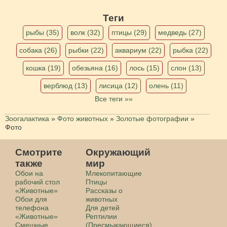
Теги
рыбы (35)
волк (32)
птицы (29)
медведь (27)
собака (26)
рыбки (22)
аквариум (22)
рыбка (22)
кошка (19)
обезьяна (16)
лось (15)
слон (13)
верблюд (13)
лисица (12)
олень (11)
Все теги »»
Зоогалактика
»
Фото животных
»
Золотые фотографии
»
Фото
Смотрите
Окружающий
также
мир
Обои на
Млекопитающие
рабочий стол
Птицы
«Животные»
Рассказы о
Обои для
животных
телефона
Для детей
«Животные»
Рептилии
Смешные
(Пресмыкающиеся)