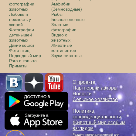
фотографии
Амфибии
животных
(Земноводные)
Любовь и
Рыбы
нежность у
Беспозвоночные
зверей
Золотые
Фотографии
фотографии
детенышей
Видео о
животных
животных
Дикие кошки
Животные
Фото птиц
континентов
Подводный мир
Звуки животных
Рога и копыта
Приматы
О проекте
Партнеры и авторы
Новости
Сельское хозяйство
Политика
конфиденциальности
Животный мир особым
взглядом
Раздел, предназначенный для