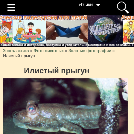
Языки
Зоогалактика
»
Фото животных
»
Золотые фотографии
»
Илистый прыгун
Илистый прыгун