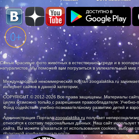
Наши приложения. Бесплатно и бе
Самые красивые фото животных в естественной среде и в зоопарка
натуралистов. Мы поможем вам погрузиться в увлекательный мир 
Международный некоммерческий портал zoogalaktika.ru занимае
интернет сайтов в данной категории.
COPYRIGHT © 2012-2026 Все права защищены. Материалы сайта 
целях возможно только с разрешения правообладателя: Учебно-
Фонд содействия учебно-познавательному развитию детей и вз
Администрация Портала
zoogalaktika.ru
получает неперсонализир
относится к составу персональных данных. Наш сайт использует
сайта. Вы можете отказаться от использования cookies, выбрав 
политикой конфиденциальности.