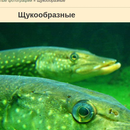
тые фотографии
»
Щукообразные
Щукообразные