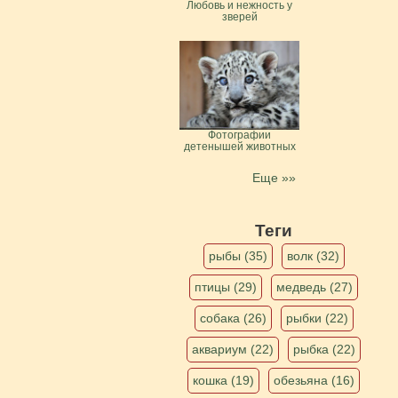
Любовь и нежность у
зверей
Фотографии
детенышей животных
Еще »»
Теги
рыбы (35)
волк (32)
птицы (29)
медведь (27)
собака (26)
рыбки (22)
аквариум (22)
рыбка (22)
кошка (19)
обезьяна (16)