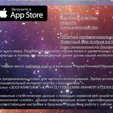
з рекламы
О проекте
О проекте
Партнеры и авторы
Новости
Сельское хозяйство
Политика конфиденциально
Животный мир особым взг
Раздел, предназначенный для пользов
х всего мира. Подробные описания образа жизни и удивительных ф
природы и изучить все неизведанные ранее уголки нашей необъят
т первое место
рейтинга mail.ru
в категории "Наука/Техника/Образов
предназначены только для частного использования. Любое исполь
®
познавательный интернет-портал «Зоогалактика
».
®
рослых «ЗООГАЛАКТИКА
» ОГРН 1177700014986 ИНН/КПП 9715306
ованные статистические данные с помощью сервисов веб-аналитик
 технологию «cookie», данная информация не может идентифициров
соответствующие настройки в браузере. Продолжая работу с сайтом