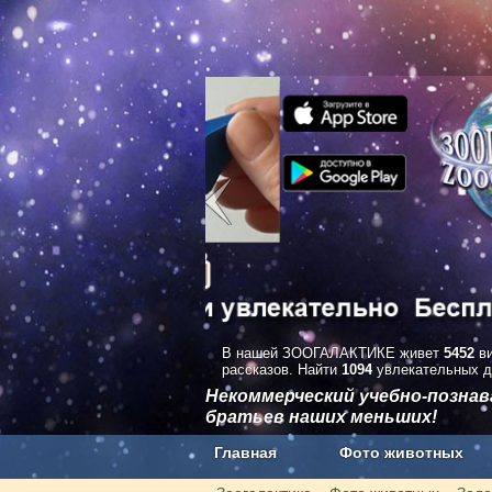
В нашей ЗООГАЛАКТИКЕ живет
5452
ви
рассказов. Найти
1094
увлекательных д
Некоммерческий учебно-позна
братьев наших меньших!
Главная
Фото животных
Наши приложения. Бесплатно и бе