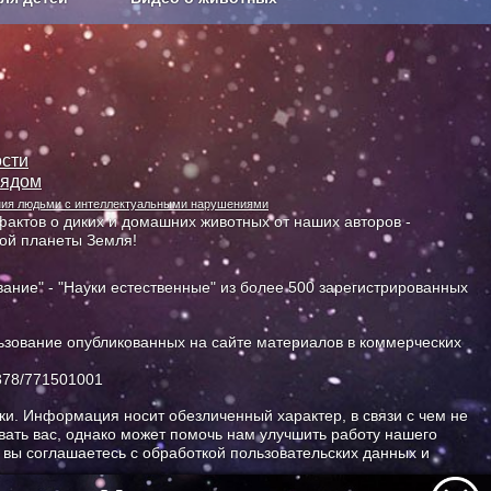
Сельское хозяйство
сти
лядом
ания людьми с интеллектуальными нарушениями
актов о диких и домашних животных от наших авторов -
ной планеты Земля!
ание" - "Науки естественные" из более 500 зарегистрированных
зование опубликованных на сайте материалов в коммерческих
378/771501001
и. Информация носит обезличенный характер, в связи с чем не
ать вас, однако может помочь нам улучшить работу нашего
, вы соглашаетесь с обработкой пользовательских данных и