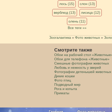
лось (15)
слон (13)
верблюд (13)
лисица (12)
олень (11)
Все теги »»
Зоогалактика
»
Фото животных
»
Золо
Смотрите также
Обои на рабочий стол «Животные
Обои для телефона «Животные»
Смешные фотографии животных
Любовь и нежность у зверей
Фотографии детенышей животных
Дикие кошки
Фото птиц
Подводный мир
Рога и копыта
Приматы
Главная
Фото животных