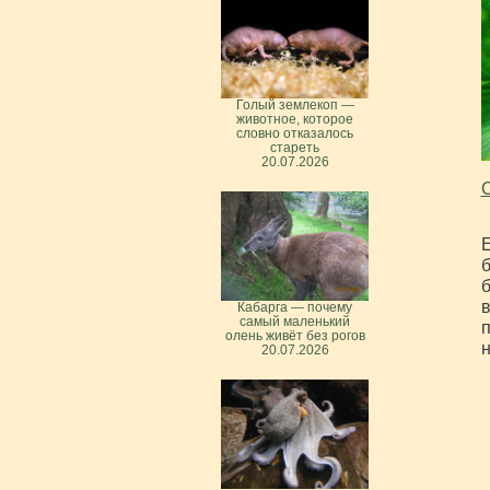
Голый землекоп —
животное, которое
словно отказалось
стареть
20.07.2026
Е
б
б
в
Кабарга — почему
самый маленький
п
олень живёт без рогов
н
20.07.2026