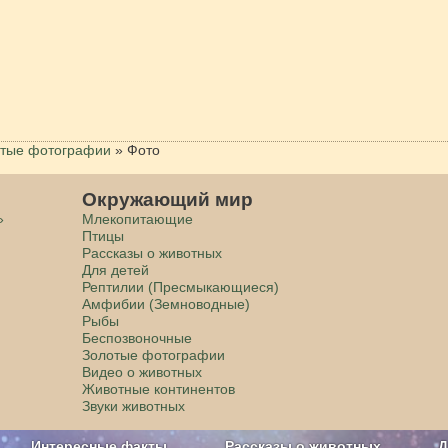
тые фотографии
»
Фото
Окружающий мир
»
Млекопитающие
Птицы
Рассказы о животных
Для детей
Рептилии (Пресмыкающиеся)
Амфибии (Земноводные)
Рыбы
Беспозвоночные
Золотые фотографии
Видео о животных
Животные континентов
Звуки животных
Интересные факты
Рассказы о животных
Д