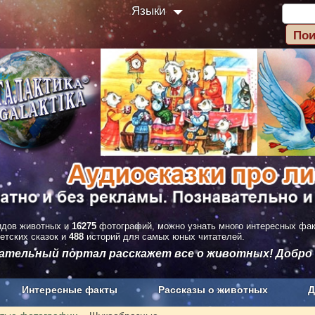
Языки
дов животных и
16275
фотографий, можно узнать много интересных фа
етских сказок и
488
историй для самых юных читателей.
вательный портал расскажет все о животных! Добро
Интересные факты
Рассказы о животных
Д
з рекламы
О проекте