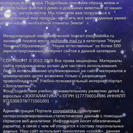
зоопарках всего мира. Подробные описания образа жизни и
удивительных фактов о диких и домашних животных от наших
авторов - натуралистов. Мы поможем вам погрузиться в
увлекательный мир природы и изучить все неизведанные ранее
уголки нашей необъятной планеты Земля!
Международный некоммерческий портал zoogalaktika.ru
занимает первое место
рейтинга mail.ru
в категории "Наука/
Техника/Образование" - "Науки естественные" из более 500
зарегистрированных интернет сайтов в данной категории.
COPYRIGHT © 2012-2026 Все права защищены. Материалы
сайта предназначены только для частного использования.
Любое использование опубликованных на сайте материалов в
коммерческих целях возможно только с разрешения
правообладателя: Учебно-познавательный интернет-портал
®
«Зоогалактика
».
Фонд содействия учебно-познавательному развитию детей и
®
взрослых «ЗООГАЛАКТИКА
» ОГРН 1177700014986 ИНН/КПП
9715306378/771501001
Администрация Портала
zoogalaktika.ru
получает
неперсонализированные статистические данные с помощью
сервисов веб-аналитики. Информация носит обезличенный
характер, в связи с чем не относится к составу персональных
данных. Наш сайт использует технологию «cookie», данная