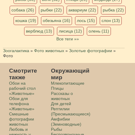
собака (26)
рыбки (22)
аквариум (22)
рыбка (22)
кошка (19)
обезьяна (16)
лось (15)
слон (13)
верблюд (13)
лисица (12)
олень (11)
Все теги »»
Зоогалактика
»
Фото животных
»
Золотые фотографии
»
Фото
Смотрите
Окружающий
также
мир
Обои на
Млекопитающие
рабочий стол
Птицы
«Животные»
Рассказы о
Обои для
животных
телефона
Для детей
«Животные»
Рептилии
Смешные
(Пресмыкающиеся)
фотографии
Амфибии
животных
(Земноводные)
Любовь и
Рыбы
нежность у
Беспозвоночные