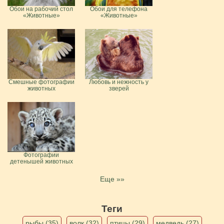
Обои на рабочий стол
Обои для телефона
«Животные»
«Животные»
Смешные фотографии
Любовь и нежность у
животных
зверей
Фотографии
детенышей животных
Еще »»
Теги
рыбы (35)
волк (32)
птицы (29)
медведь (27)