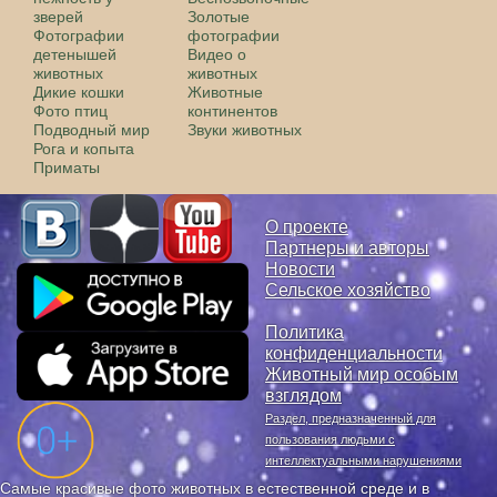
зверей
Золотые
Фотографии
фотографии
детенышей
Видео о
животных
животных
Дикие кошки
Животные
Фото птиц
континентов
Подводный мир
Звуки животных
Рога и копыта
Приматы
О проекте
Партнеры и авторы
Новости
Сельское хозяйство
Политика
конфиденциальности
Животный мир особым
взглядом
Раздел, предназначенный для
пользования людьми с
интеллектуальными нарушениями
Самые красивые фото животных в естественной среде и в