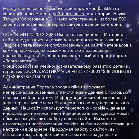
Международный некоммерческий портал zoogalaktika.ru
занимает первое место
рейтинга mail.ru
в категории "Наука/
Техника/Образование" - "Науки естественные" из более 500
зарегистрированных интернет сайтов в данной категории.
COPYRIGHT © 2012-2026 Все права защищены. Материалы
сайта предназначены только для частного использования.
Любое использование опубликованных на сайте материалов в
коммерческих целях возможно только с разрешения
правообладателя: Учебно-познавательный интернет-портал
®
«Зоогалактика
».
Фонд содействия учебно-познавательному развитию детей и
®
взрослых «ЗООГАЛАКТИКА
» ОГРН 1177700014986 ИНН/КПП
9715306378/771501001
Администрация Портала
zoogalaktika.ru
получает
неперсонализированные статистические данные с помощью
сервисов веб-аналитики. Информация носит обезличенный
характер, в связи с чем не относится к составу персональных
данных. Наш сайт использует технологию «cookie», данная
информация не может идентифицировать вас, однако может
помочь нам улучшить работу нашего сайта. Вы можете
отказаться от использования cookies, выбрав соответствующие
настройки в браузере. Продолжая работу с сайтом, вы
соглашаетесь с обработкой пользовательских данных и