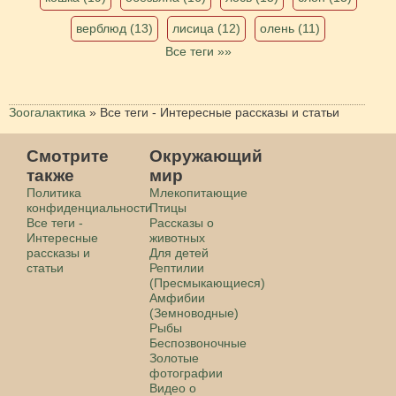
верблюд (13)
лисица (12)
олень (11)
Все теги »»
Зоогалактика
»
Все теги - Интересные рассказы и статьи
Смотрите
Окружающий
также
мир
Политика
Млекопитающие
конфиденциальности
Птицы
Все теги -
Рассказы о
Интересные
животных
рассказы и
Для детей
статьи
Рептилии
(Пресмыкающиеся)
Амфибии
(Земноводные)
Рыбы
Беспозвоночные
Золотые
фотографии
Видео о