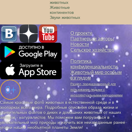
животных
Животные
континентов
Звуки животных
О проекте
Партнеры и авторы
Новости
Сельское хозяйство
Политика
конфиденциальности
Животный мир особым
взглядом
Раздел, предназначенный для
пользования людьми с
интеллектуальными нарушениями
Самые красивые фото животных в естественной среде и в
зоопарках всего мира. Подробные описания образа жизни и
удивительных фактов о диких и домашних животных от наших
авторов - натуралистов. Мы поможем вам погрузиться в
увлекательный мир природы и изучить все неизведанные ранее
уголки нашей необъятной планеты Земля!