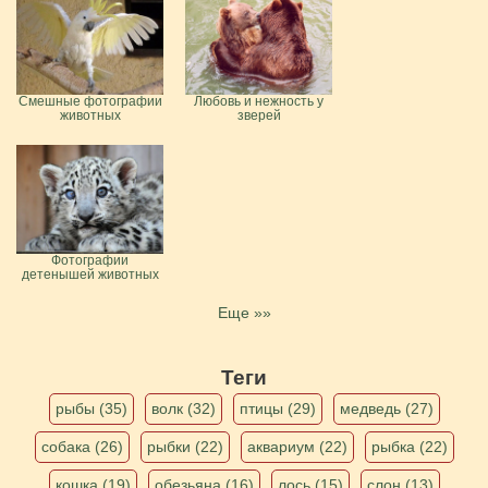
Смешные фотографии
Любовь и нежность у
животных
зверей
Фотографии
детенышей животных
Еще »»
Теги
рыбы (35)
волк (32)
птицы (29)
медведь (27)
собака (26)
рыбки (22)
аквариум (22)
рыбка (22)
кошка (19)
обезьяна (16)
лось (15)
слон (13)