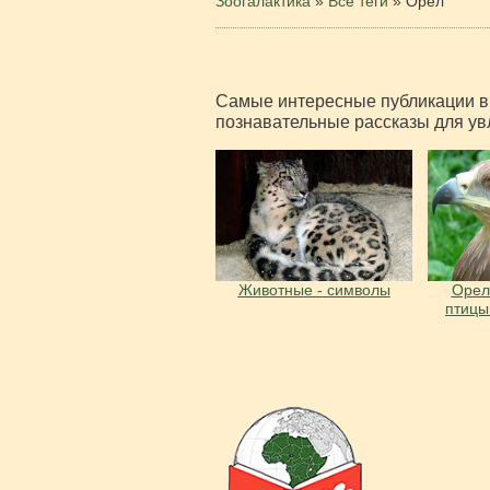
Зоогалактика
»
Все теги
» Орел
Самые интересные публикации в 
познавательные рассказы для ув
Животные - символы
Орел
птицы