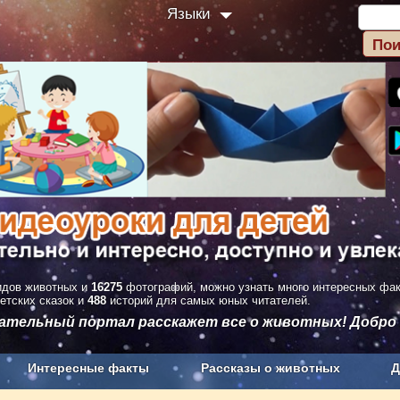
Языки
дов животных и
16275
фотографий, можно узнать много интересных фа
етских сказок и
488
историй для самых юных читателей.
вательный портал расскажет все о животных! Добро
Интересные факты
Рассказы о животных
Д
з рекламы
О проекте