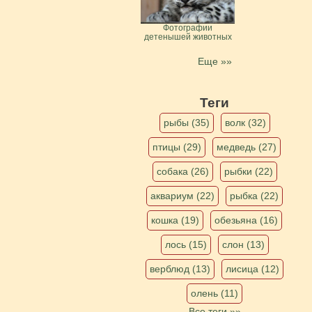
Фотографии
детенышей животных
Еще »»
Теги
рыбы (35)
волк (32)
птицы (29)
медведь (27)
собака (26)
рыбки (22)
аквариум (22)
рыбка (22)
кошка (19)
обезьяна (16)
лось (15)
слон (13)
верблюд (13)
лисица (12)
олень (11)
Все теги »»