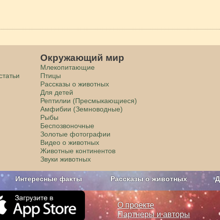
Окружающий мир
Млекопитающие
статьи
Птицы
Рассказы о животных
Для детей
Рептилии (Пресмыкающиеся)
Амфибии (Земноводные)
Рыбы
Беспозвоночные
Золотые фотографии
Видео о животных
Животные континентов
Звуки животных
Интересные факты
Рассказы о животных
Д
з рекламы
О проекте
О проекте
Партнеры и авторы