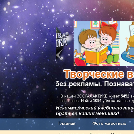
В нашей ЗООГАЛАКТИКЕ живет
5452
ви
рассказов. Найти
1094
увлекательных д
Некоммерческий учебно-позна
братьев наших меньших!
Главная
Фото животных
Наши приложения. Бесплатно и бе