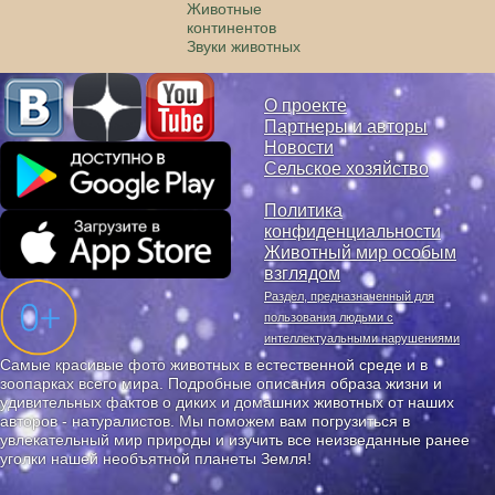
Животные
континентов
Звуки животных
О проекте
Партнеры и авторы
Новости
Сельское хозяйство
Политика
конфиденциальности
Животный мир особым
взглядом
Раздел, предназначенный для
пользования людьми с
интеллектуальными нарушениями
Самые красивые фото животных в естественной среде и в
зоопарках всего мира. Подробные описания образа жизни и
удивительных фактов о диких и домашних животных от наших
авторов - натуралистов. Мы поможем вам погрузиться в
увлекательный мир природы и изучить все неизведанные ранее
уголки нашей необъятной планеты Земля!