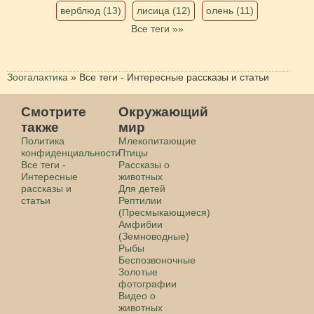
верблюд (13)
лисица (12)
олень (11)
Все теги »»
Зоогалактика
»
Все теги - Интересные рассказы и статьи
Смотрите
Окружающий
также
мир
Политика
Млекопитающие
конфиденциальности
Птицы
Все теги -
Рассказы о
Интересные
животных
рассказы и
Для детей
статьи
Рептилии
(Пресмыкающиеся)
Амфибии
(Земноводные)
Рыбы
Беспозвоночные
Золотые
фотографии
Видео о
животных