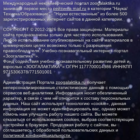
Международный некоммерческий портал zoogalaktika.ru
занимает первое место
рейтинга mail.ru
в категории "Наука/
Техника/Образование" - "Науки естественные" из более 500
зарегистрированных интернет сайтов в данной категории.
COPYRIGHT © 2012-2026 Все права защищены. Материалы
сайта предназначены только для частного использования.
Любое использование опубликованных на сайте материалов в
коммерческих целях возможно только с разрешения
правообладателя: Учебно-познавательный интернет-портал
®
«Зоогалактика
».
Фонд содействия учебно-познавательному развитию детей и
®
взрослых «ЗООГАЛАКТИКА
» ОГРН 1177700014986 ИНН/КПП
9715306378/771501001
Администрация Портала
zoogalaktika.ru
получает
неперсонализированные статистические данные с помощью
сервисов веб-аналитики. Информация носит обезличенный
характер, в связи с чем не относится к составу персональных
данных. Наш сайт использует технологию «cookie», данная
информация не может идентифицировать вас, однако может
помочь нам улучшить работу нашего сайта. Вы можете
отказаться от использования cookies, выбрав соответствующие
настройки в браузере. Продолжая работу с сайтом, вы
соглашаетесь с обработкой пользовательских данных и
политикой конфиденциальности.