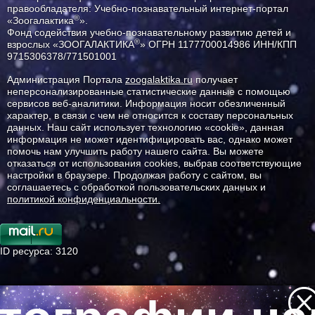
правообладателя: Учебно-познавательный интернет-портал
®
«Зоогалактика
».
Фонд содействия учебно-познавательному развитию детей и
®
взрослых «ЗООГАЛАКТИКА
» ОГРН 1177700014986 ИНН/КПП
9715306378/771501001
Администрация Портала
zoogalaktika.ru
получает
неперсонализированные статистические данные с помощью
сервисов веб-аналитики. Информация носит обезличенный
характер, в связи с чем не относится к составу персональных
данных. Наш сайт использует технологию «cookie», данная
информация не может идентифицировать вас, однако может
помочь нам улучшить работу нашего сайта. Вы можете
отказаться от использования cookies, выбрав соответствующие
настройки в браузере. Продолжая работу с сайтом, вы
соглашаетесь с обработкой пользовательских данных и
политикой конфиденциальности.
ID ресурса: 3120