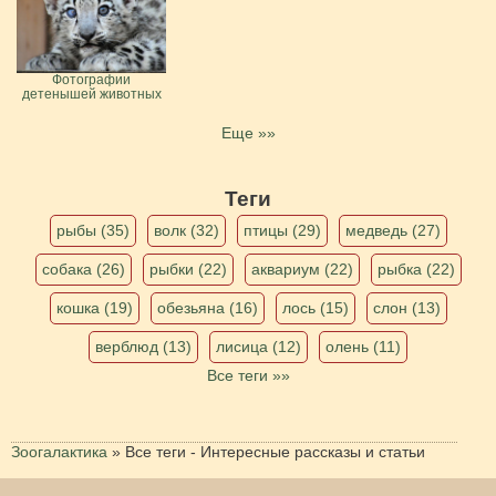
Фотографии
детенышей животных
Еще »»
Теги
рыбы (35)
волк (32)
птицы (29)
медведь (27)
собака (26)
рыбки (22)
аквариум (22)
рыбка (22)
кошка (19)
обезьяна (16)
лось (15)
слон (13)
верблюд (13)
лисица (12)
олень (11)
Все теги »»
Зоогалактика
»
Все теги - Интересные рассказы и статьи