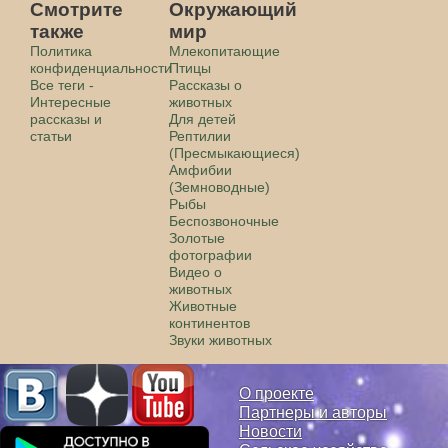
Смотрите
Окружающий
также
мир
Политика
Млекопитающие
конфиденциальности
Птицы
Все теги -
Рассказы о
Интересные
животных
рассказы и
Для детей
статьи
Рептилии
(Пресмыкающиеся)
Амфибии
(Земноводные)
Рыбы
Беспозвоночные
Золотые
фотографии
Видео о
животных
Животные
континентов
Звуки животных
О проекте
Партнеры и авторы
Новости