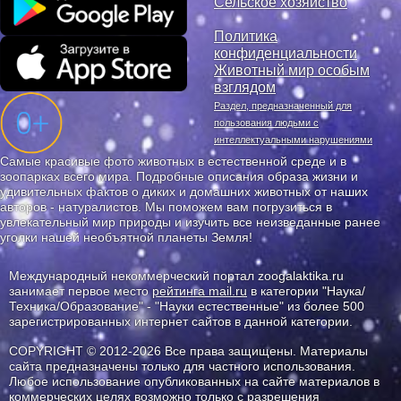
Сельское хозяйство
Политика
конфиденциальности
Животный мир особым
взглядом
Раздел, предназначенный для
пользования людьми с
интеллектуальными нарушениями
Самые красивые фото животных в естественной среде и в
зоопарках всего мира. Подробные описания образа жизни и
удивительных фактов о диких и домашних животных от наших
авторов - натуралистов. Мы поможем вам погрузиться в
увлекательный мир природы и изучить все неизведанные ранее
уголки нашей необъятной планеты Земля!
Международный некоммерческий портал zoogalaktika.ru
занимает первое место
рейтинга mail.ru
в категории "Наука/
Техника/Образование" - "Науки естественные" из более 500
зарегистрированных интернет сайтов в данной категории.
COPYRIGHT © 2012-2026 Все права защищены. Материалы
сайта предназначены только для частного использования.
Любое использование опубликованных на сайте материалов в
коммерческих целях возможно только с разрешения