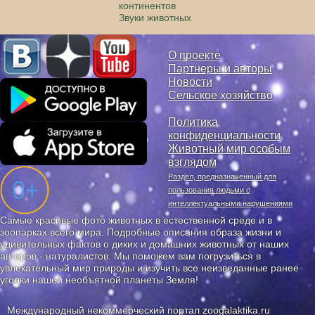
континентов
Звуки животных
О проекте
Партнеры и авторы
Новости
Сельское хозяйство
Политика
конфиденциальности
Животный мир особым
взглядом
Раздел, предназначенный для
пользования людьми с
интеллектуальными нарушениями
Самые красивые фото животных в естественной среде и в
зоопарках всего мира. Подробные описания образа жизни и
удивительных фактов о диких и домашних животных от наших
авторов - натуралистов. Мы поможем вам погрузиться в
увлекательный мир природы и изучить все неизведанные ранее
уголки нашей необъятной планеты Земля!
Международный некоммерческий портал zoogalaktika.ru