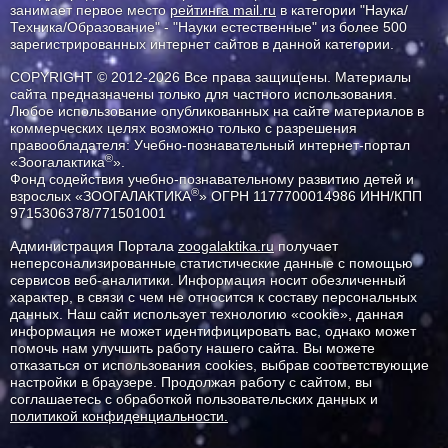
занимает первое место
рейтинга mail.ru
в категории "Наука/
Техника/Образование" - "Науки естественные" из более 500
зарегистрированных интернет сайтов в данной категории.
COPYRIGHT © 2012-2026 Все права защищены. Материалы
сайта предназначены только для частного использования.
Любое использование опубликованных на сайте материалов в
коммерческих целях возможно только с разрешения
правообладателя: Учебно-познавательный интернет-портал
®
«Зоогалактика
».
Фонд содействия учебно-познавательному развитию детей и
®
взрослых «ЗООГАЛАКТИКА
» ОГРН 1177700014986 ИНН/КПП
9715306378/771501001
Администрация Портала
zoogalaktika.ru
получает
неперсонализированные статистические данные с помощью
сервисов веб-аналитики. Информация носит обезличенный
характер, в связи с чем не относится к составу персональных
данных. Наш сайт использует технологию «cookie», данная
информация не может идентифицировать вас, однако может
помочь нам улучшить работу нашего сайта. Вы можете
отказаться от использования cookies, выбрав соответствующие
настройки в браузере. Продолжая работу с сайтом, вы
соглашаетесь с обработкой пользовательских данных и
политикой конфиденциальности.