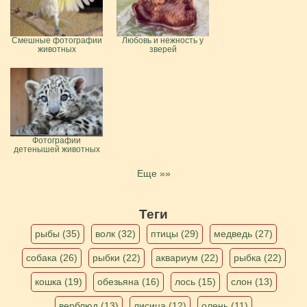
Смешные фотографии
Любовь и нежность у
животных
зверей
Фотографии
детенышей животных
Еще »»
Теги
рыбы (35)
волк (32)
птицы (29)
медведь (27)
собака (26)
рыбки (22)
аквариум (22)
рыбка (22)
кошка (19)
обезьяна (16)
лось (15)
слон (13)
верблюд (13)
лисица (12)
олень (11)