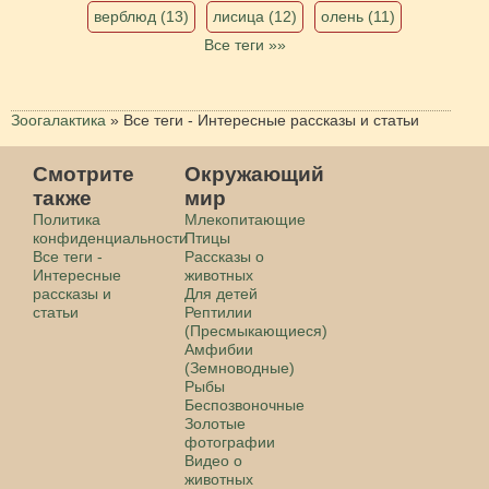
верблюд (13)
лисица (12)
олень (11)
Все теги »»
Зоогалактика
»
Все теги - Интересные рассказы и статьи
Смотрите
Окружающий
также
мир
Политика
Млекопитающие
конфиденциальности
Птицы
Все теги -
Рассказы о
Интересные
животных
рассказы и
Для детей
статьи
Рептилии
(Пресмыкающиеся)
Амфибии
(Земноводные)
Рыбы
Беспозвоночные
Золотые
фотографии
Видео о
животных