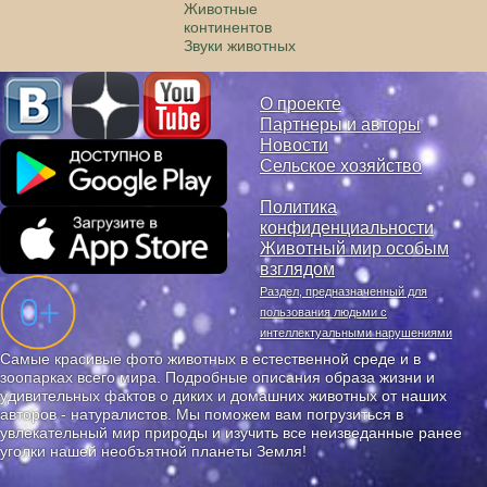
Животные
континентов
Звуки животных
О проекте
Партнеры и авторы
Новости
Сельское хозяйство
Политика
конфиденциальности
Животный мир особым
взглядом
Раздел, предназначенный для
пользования людьми с
интеллектуальными нарушениями
Самые красивые фото животных в естественной среде и в
зоопарках всего мира. Подробные описания образа жизни и
удивительных фактов о диких и домашних животных от наших
авторов - натуралистов. Мы поможем вам погрузиться в
увлекательный мир природы и изучить все неизведанные ранее
уголки нашей необъятной планеты Земля!