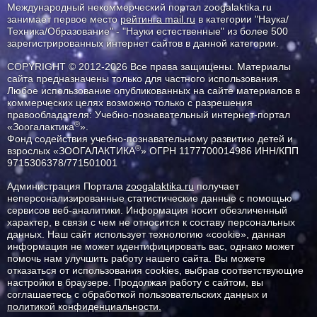
Международный некоммерческий портал zoogalaktika.ru
занимает первое место
рейтинга mail.ru
в категории "Наука/
Техника/Образование" - "Науки естественные" из более 500
зарегистрированных интернет сайтов в данной категории.
COPYRIGHT © 2012-2026 Все права защищены. Материалы
сайта предназначены только для частного использования.
Любое использование опубликованных на сайте материалов в
коммерческих целях возможно только с разрешения
правообладателя: Учебно-познавательный интернет-портал
®
«Зоогалактика
».
Фонд содействия учебно-познавательному развитию детей и
®
взрослых «ЗООГАЛАКТИКА
» ОГРН 1177700014986 ИНН/КПП
9715306378/771501001
Администрация Портала
zoogalaktika.ru
получает
неперсонализированные статистические данные с помощью
сервисов веб-аналитики. Информация носит обезличенный
характер, в связи с чем не относится к составу персональных
данных. Наш сайт использует технологию «cookie», данная
информация не может идентифицировать вас, однако может
помочь нам улучшить работу нашего сайта. Вы можете
отказаться от использования cookies, выбрав соответствующие
настройки в браузере. Продолжая работу с сайтом, вы
соглашаетесь с обработкой пользовательских данных и
политикой конфиденциальности.