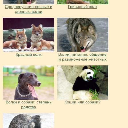
Среднерусские лесные и
Гривистый волк
степные волки
Красный волк
Волки: питание, общение
и размножение животных
Волки и собаки: степень
Кошки или собаки?
родства