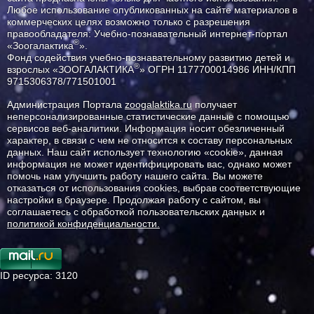
Любое использование опубликованных на сайте материалов в
коммерческих целях возможно только с разрешения
правообладателя: Учебно-познавательный интернет-портал
®
«Зоогалактика
».
Фонд содействия учебно-познавательному развитию детей и
®
взрослых «ЗООГАЛАКТИКА
» ОГРН 1177700014986 ИНН/КПП
9715306378/771501001
Администрация Портала
zoogalaktika.ru
получает
неперсонализированные статистические данные с помощью
сервисов веб-аналитики. Информация носит обезличенный
характер, в связи с чем не относится к составу персональных
данных. Наш сайт использует технологию «cookie», данная
информация не может идентифицировать вас, однако может
помочь нам улучшить работу нашего сайта. Вы можете
отказаться от использования cookies, выбрав соответствующие
настройки в браузере. Продолжая работу с сайтом, вы
соглашаетесь с обработкой пользовательских данных и
политикой конфиденциальности.
ID ресурса: 3120