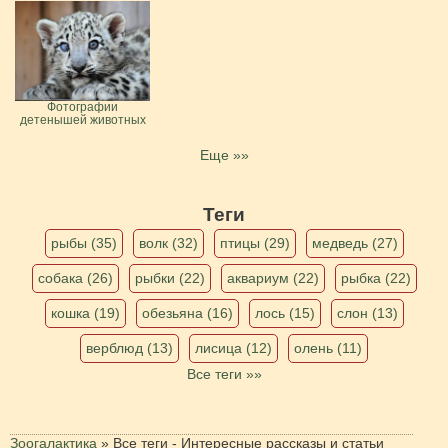
Фотографии
детенышей животных
Еще »»
Теги
рыбы (35)
волк (32)
птицы (29)
медведь (27)
собака (26)
рыбки (22)
аквариум (22)
рыбка (22)
кошка (19)
обезьяна (16)
лось (15)
слон (13)
верблюд (13)
лисица (12)
олень (11)
Все теги »»
Зоогалактика
»
Все теги - Интересные рассказы и статьи