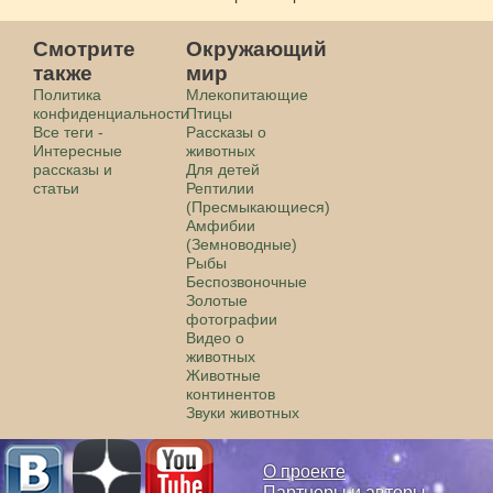
Смотрите
Окружающий
также
мир
Политика
Млекопитающие
конфиденциальности
Птицы
Все теги -
Рассказы о
Интересные
животных
рассказы и
Для детей
статьи
Рептилии
(Пресмыкающиеся)
Амфибии
(Земноводные)
Рыбы
Беспозвоночные
Золотые
фотографии
Видео о
животных
Животные
континентов
Звуки животных
О проекте
Партнеры и авторы