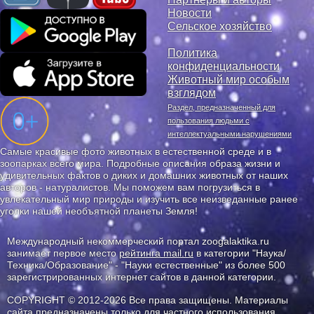
Новости
Сельское хозяйство
Политика
конфиденциальности
Животный мир особым
взглядом
Раздел, предназначенный для
пользования людьми с
интеллектуальными нарушениями
Самые красивые фото животных в естественной среде и в
зоопарках всего мира. Подробные описания образа жизни и
удивительных фактов о диких и домашних животных от наших
авторов - натуралистов. Мы поможем вам погрузиться в
увлекательный мир природы и изучить все неизведанные ранее
уголки нашей необъятной планеты Земля!
Международный некоммерческий портал zoogalaktika.ru
занимает первое место
рейтинга mail.ru
в категории "Наука/
Техника/Образование" - "Науки естественные" из более 500
зарегистрированных интернет сайтов в данной категории.
COPYRIGHT © 2012-2026 Все права защищены. Материалы
сайта предназначены только для частного использования.