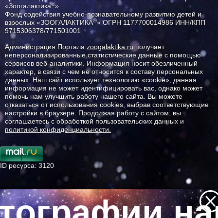
®
«Зоогалактика
».
Фонд содействия учебно-познавательному развитию детей и
®
взрослых «ЗООГАЛАКТИКА
» ОГРН 1177700014986 ИНН/КПП
9715306378/771501001
Администрация Портала
zoogalaktika.ru
получает
неперсонализированные статистические данные с помощью
сервисов веб-аналитики. Информация носит обезличенный
характер, в связи с чем не относится к составу персональных
данных. Наш сайт использует технологию «cookie», данная
информация не может идентифицировать вас, однако может
помочь нам улучшить работу нашего сайта. Вы можете
отказаться от использования cookies, выбрав соответствующие
настройки в браузере. Продолжая работу с сайтом, вы
соглашаетесь с обработкой пользовательских данных и
политикой конфиденциальности.
ID ресурса: 3120
тографии наш