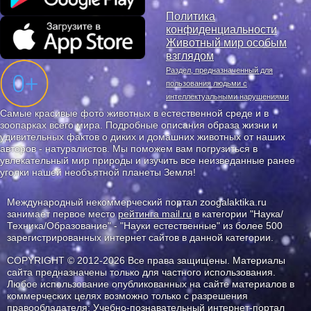
Политика
конфиденциальности
Животный мир особым
взглядом
Раздел, предназначенный для
пользования людьми с
интеллектуальными нарушениями
Самые красивые фото животных в естественной среде и в
зоопарках всего мира. Подробные описания образа жизни и
удивительных фактов о диких и домашних животных от наших
авторов - натуралистов. Мы поможем вам погрузиться в
увлекательный мир природы и изучить все неизведанные ранее
уголки нашей необъятной планеты Земля!
Международный некоммерческий портал zoogalaktika.ru
занимает первое место
рейтинга mail.ru
в категории "Наука/
Техника/Образование" - "Науки естественные" из более 500
зарегистрированных интернет сайтов в данной категории.
COPYRIGHT © 2012-2026 Все права защищены. Материалы
сайта предназначены только для частного использования.
Любое использование опубликованных на сайте материалов в
коммерческих целях возможно только с разрешения
правообладателя: Учебно-познавательный интернет-портал