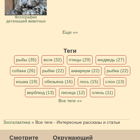
Фотографии
детенышей животных
Еще »»
Теги
рыбы (35)
волк (32)
птицы (29)
медведь (27)
собака (26)
рыбки (22)
аквариум (22)
рыбка (22)
кошка (19)
обезьяна (16)
лось (15)
слон (13)
верблюд (13)
лисица (12)
олень (11)
Все теги »»
Зоогалактика
»
Все теги - Интересные рассказы и статьи
Смотрите
Окружающий