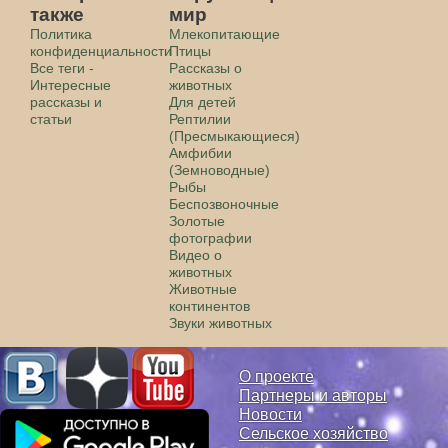
также
мир
Политика
Млекопитающие
конфиденциальности
Птицы
Все теги -
Рассказы о
Интересные
животных
рассказы и
Для детей
статьи
Рептилии
(Пресмыкающиеся)
Амфибии
(Земноводные)
Рыбы
Беспозвоночные
Золотые
фотографии
Видео о
животных
Животные
континентов
Звуки животных
О проекте
Партнеры и авторы
Новости
Сельское хозяйство