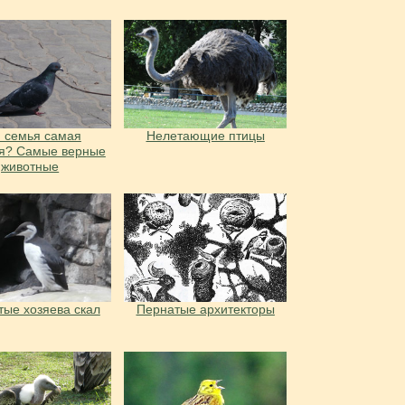
 семья самая
Нелетающие птицы
я? Самые верные
животные
ые хозяева скал
Пернатые архитекторы