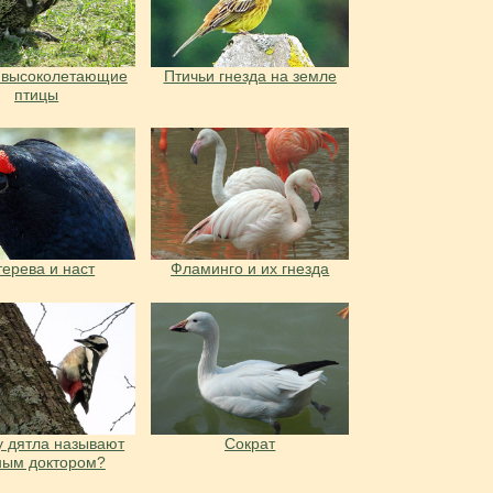
 высоколетающие
Птичьи гнезда на земле
птицы
терева и наст
Фламинго и их гнезда
 дятла называют
Сократ
ным доктором?