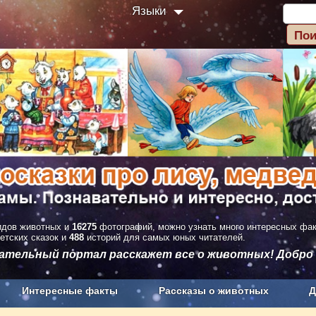
Языки
дов животных и
16275
фотографий, можно узнать много интересных фа
етских сказок и
488
историй для самых юных читателей.
вательный портал расскажет все о животных! Добро
Интересные факты
Рассказы о животных
Д
з рекламы
О проекте