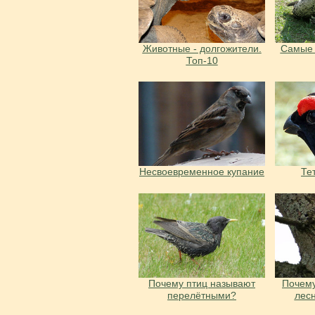
Животные - долгожители.
Самые
Топ-10
Несвоевременное купание
Те
Почему птиц называют
Почему
перелётными?
лес