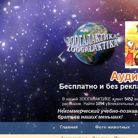
В нашей ЗООГАЛАКТИКЕ живет
5452
ви
рассказов. Найти
1094
увлекательных д
Некоммерческий учебно-позна
братьев наших меньших!
Главная
Фото животных
Наши приложения. Бесплатно и бе