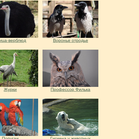
ица-верблюд
Воронье отродье
Журки
Профессор Филька
Попугаи
Гигиена у животных