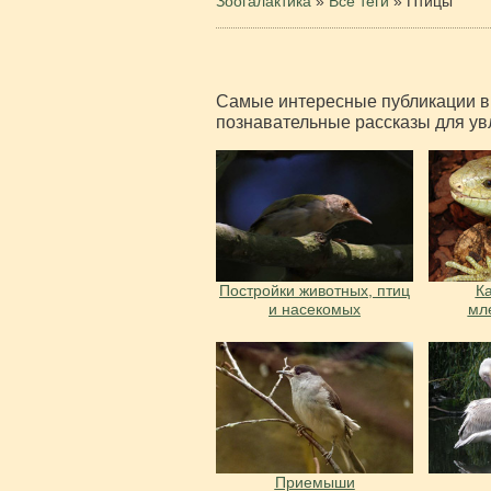
Зоогалактика
»
Все теги
» Птицы
Самые интересные публикации в 
познавательные рассказы для ув
Постройки животных, птиц
К
и насекомых
мл
Приемыши