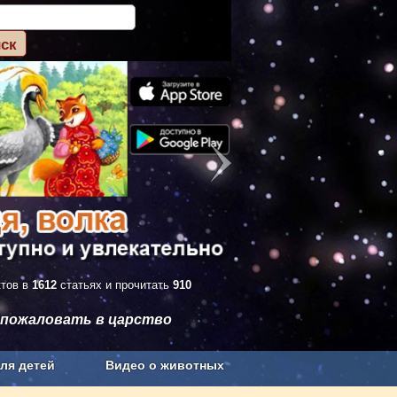
ктов в
1612
статьях и прочитать
910
 пожаловать в царство
ля детей
Видео о животных
Сельское хозяйство