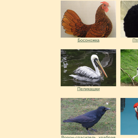
Босоножка
Пт
Пеликашки
Ворон-спаситель, храбрая