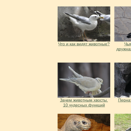
Что и как видят животные?
Чья
дружна
Зачем животным хвосты.
Пернат
10 чудесных функций