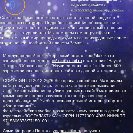
пользования людьми с
интеллектуальными нарушениями
Самые красивые фото животных в естественной среде и в
зоопарках всего мира. Подробные описания образа жизни и
удивительных фактов о диких и домашних животных от наших
авторов - натуралистов. Мы поможем вам погрузиться в
увлекательный мир природы и изучить все неизведанные ранее
уголки нашей необъятной планеты Земля!
Международный некоммерческий портал zoogalaktika.ru
занимает первое место
рейтинга mail.ru
в категории "Наука/
Техника/Образование" - "Науки естественные" из более 500
зарегистрированных интернет сайтов в данной категории.
COPYRIGHT © 2012-2026 Все права защищены. Материалы
сайта предназначены только для частного использования.
Любое использование опубликованных на сайте материалов в
коммерческих целях возможно только с разрешения
правообладателя: Учебно-познавательный интернет-портал
®
«Зоогалактика
».
Фонд содействия учебно-познавательному развитию детей и
®
взрослых «ЗООГАЛАКТИКА
» ОГРН 1177700014986 ИНН/КПП
9715306378/771501001
Администрация Портала
zoogalaktika.ru
получает