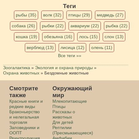
Теги
рыбы (35)
волк (32)
птицы (29)
медведь (27)
собака (26)
рыбки (22)
аквариум (22)
рыбка (22)
кошка (19)
обезьяна (16)
лось (15)
слон (13)
верблюд (13)
лисица (12)
олень (11)
Все теги »»
Зоогалактика
»
Экология и охрана природы
»
Охрана животных
»
Бездомные животные
Смотрите
Окружающий
также
мир
Красные книги и
Млекопитающие
редкие виды
Птицы
Браконьерство
Рассказы о
и нелегальная
животных
торговля
Для детей
Заповедники и
Рептилии
ООПТ
(Пресмыкающиеся)
Реинтродукция
Амфибии