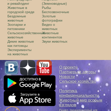
и ревайлдинг
(Земноводные)
Животные в
Рыбы
городской среде
Беспозвоночные
Бездомные
Золотые
животные
фотографии
Зоопарки и
Видео о
питомники
животных
Сельскохозяйственные
Животные
животные
континентов
Дикие животные
Звуки животных
как питомцы
Эксперименты
на животных
О проекте
Партнеры и авторы
Новости
Сельское хозяйство
Политика
конфиденциальности
Животный мир особым
взглядом
Раздел, предназначенный для