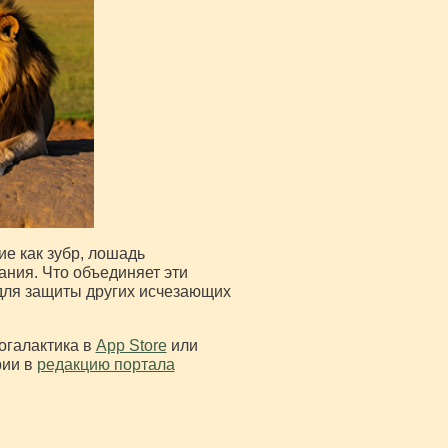
е как зубр, лошадь
ния. Что объединяет эти
 для защиты других исчезающих
огалактика в
App Store
или
рии в
редакцию портала