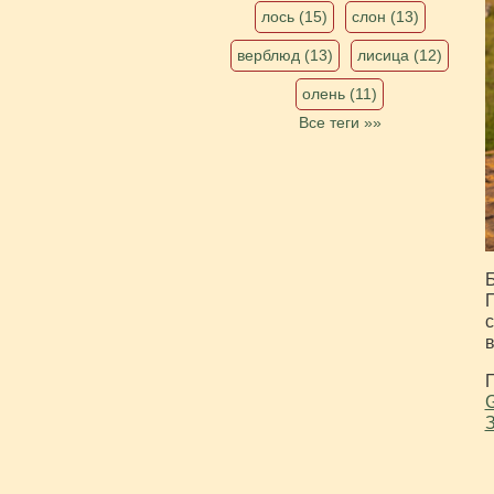
лось (15)
слон (13)
верблюд (13)
лисица (12)
олень (11)
Все теги »»
Б
П
с
П
G