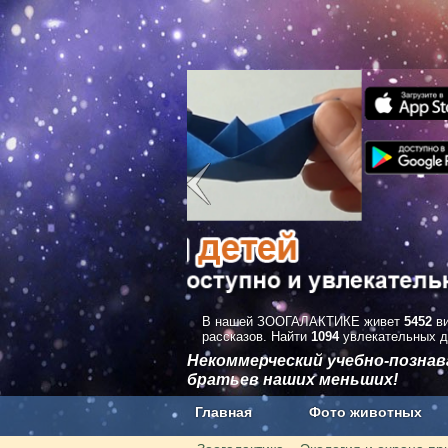
В нашей ЗООГАЛАКТИКЕ живет
5452
ви
рассказов. Найти
1094
увлекательных д
Некоммерческий учебно-позна
братьев наших меньших!
Главная
Фото животных
Наши приложения. Бесплатно и бе