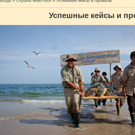
рироды
»
Охрана животных
»
Успешные кейсы и провалы
Успешные кейсы и п