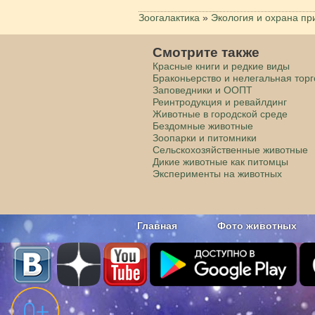
Зоогалактика
»
Экология и охрана п
Смотрите также
Красные книги и редкие виды
Браконьерство и нелегальная тор
Заповедники и ООПТ
Реинтродукция и ревайлдинг
Животные в городской среде
Бездомные животные
Зоопарки и питомники
Сельскохозяйственные животные
Дикие животные как питомцы
Эксперименты на животных
Главная
Фото животных
Наши приложения. Бесплатно и бе