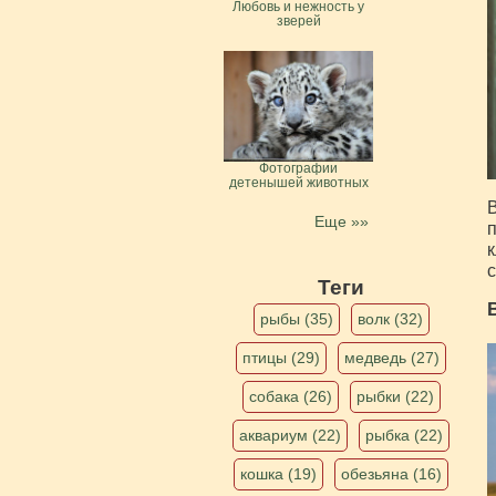
Любовь и нежность у
зверей
Фотографии
детенышей животных
В
Еще »»
п
к
с
Теги
рыбы (35)
волк (32)
птицы (29)
медведь (27)
собака (26)
рыбки (22)
аквариум (22)
рыбка (22)
кошка (19)
обезьяна (16)