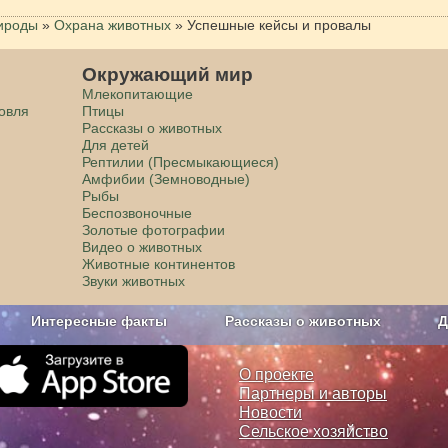
рироды
»
Охрана животных
»
Успешные кейсы и провалы
Окружающий мир
Млекопитающие
говля
Птицы
Рассказы о животных
Для детей
Рептилии (Пресмыкающиеся)
Амфибии (Земноводные)
Рыбы
Беспозвоночные
Золотые фотографии
Видео о животных
Животные континентов
Звуки животных
Интересные факты
Рассказы о животных
Д
з рекламы
О проекте
О проекте
Партнеры и авторы
Новости
Сельское хозяйство