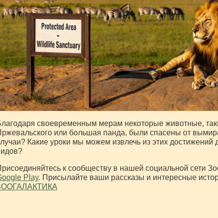
лагодаря своевременным мерам некоторые животные, таки
ржевальского или большая панда, были спасены от вымира
лучаи? Какие уроки мы можем извлечь из этих достижений
видов?
рисоединяйтесь к сообществу в нашей социальной сети Зо
oogle Play
. Присылайте ваши рассказы и интересные исто
ЗООГАЛАКТИКА