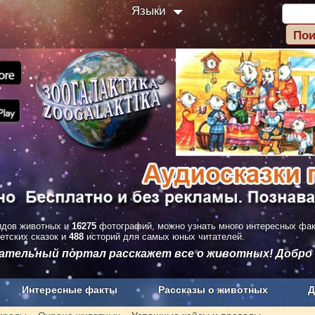
Языки
дов животных и
16275
фотографий, можно узнать много интересных фа
етских сказок и
488
историй для самых юных читателей.
вательный портал расскажет все о животных! Добро
Интересные факты
Рассказы о животных
Д
з рекламы
О проекте