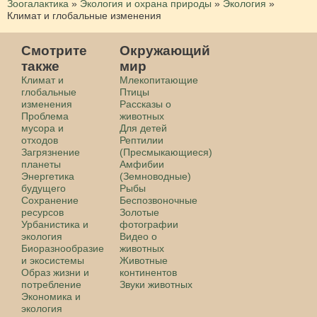
Зоогалактика
»
Экология и охрана природы
»
Экология
»
Климат и глобальные изменения
Смотрите
Окружающий
также
мир
Климат и
Млекопитающие
глобальные
Птицы
изменения
Рассказы о
Проблема
животных
мусора и
Для детей
отходов
Рептилии
Загрязнение
(Пресмыкающиеся)
планеты
Амфибии
Энергетика
(Земноводные)
будущего
Рыбы
Сохранение
Беспозвоночные
ресурсов
Золотые
Урбанистика и
фотографии
экология
Видео о
Биоразнообразие
животных
и экосистемы
Животные
Образ жизни и
континентов
потребление
Звуки животных
Экономика и
экология