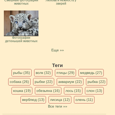
Смешные фотографии
Любовь и нежность у
животных
зверей
Фотографии
детенышей животных
Еще »»
Теги
рыбы (35)
волк (32)
птицы (29)
медведь (27)
собака (26)
рыбки (22)
аквариум (22)
рыбка (22)
кошка (19)
обезьяна (16)
лось (15)
слон (13)
верблюд (13)
лисица (12)
олень (11)
Все теги »»