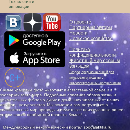
Технологии и
инновации
О проекте
Партнеры и авторы
Новости
Сельское хозяйство
Политика
конфиденциальности
Животный мир особым
взглядом
Раздел, предназначенный для
пользования людьми с
интеллектуальными нарушениями
Самые красивые фото животных в естественной среде и в
зоопарках всего мира. Подробные описания образа жизни и
удивительных фактов о диких и домашних животных от наших
авторов - натуралистов. Мы поможем вам погрузиться в
увлекательный мир природы и изучить все неизведанные ранее
уголки нашей необъятной планеты Земля!
Международный некоммерческий портал zoogalaktika.ru