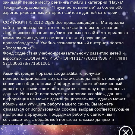
занимает первое место
рейтинга mail.ru
в категории "Наука/
Техника/Образование" - "Науки естественные" из более 500
зарегистрированных интернет сайтов в данной категории.
COPYRIGHT © 2012-2026 Все права защищены. Материалы
сайта предназначены только для частного использования.
Любое использование опубликованных на сайте материалов в
коммерческих целях возможно только с разрешения
правообладателя: Учебно-познавательный интернет-портал
®
«Зоогалактика
».
Фонд содействия учебно-познавательному развитию детей и
®
взрослых «ЗООГАЛАКТИКА
» ОГРН 1177700014986 ИНН/КПП
9715306378/771501001
Администрация Портала
zoogalaktika.ru
получает
неперсонализированные статистические данные с помощью
сервисов веб-аналитики. Информация носит обезличенный
характер, в связи с чем не относится к составу персональных
данных. Наш сайт использует технологию «cookie», данная
информация не может идентифицировать вас, однако может
помочь нам улучшить работу нашего сайта. Вы можете
отказаться от использования cookies, выбрав соответствующие
настройки в браузере. Продолжая работу с сайтом, вы
соглашаетесь с обработкой пользовательских данных и
политикой конфиденциальности.