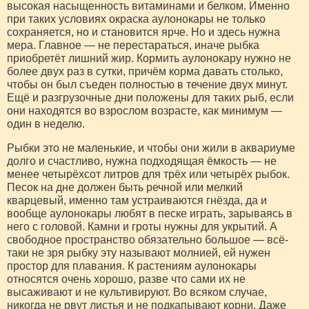
высокая насыщенность витаминами и белком. Именно
при таких условиях окраска аулонокары не только
сохраняется, но и становится ярче. Но и здесь нужна
мера. Главное — не перестараться, иначе рыбка
приобретёт лишний жир. Кормить аулонокару нужно не
более двух раз в сутки, причём корма давать столько,
чтобы он был съеден полностью в течение двух минут.
Ещё и разгрузочные дни положены для таких рыб, если
они находятся во взрослом возрасте, как минимум —
один в неделю.
Рыбки это не маленькие, и чтобы они жили в аквариуме
долго и счастливо, нужна подходящая ёмкость — не
менее четырёхсот литров для трёх или четырёх рыбок.
Песок на дне должен быть речной или мелкий
кварцевый, именно там устраиваются гнёзда, да и
вообще аулонокары любят в песке играть, зарываясь в
него с головой. Камни и гроты нужны для укрытий. А
свободное пространство обязательно большое — всё-
таки не зря рыбку эту называют молнией, ей нужен
простор для плавания. К растениям аулонокары
относятся очень хорошо, разве что сами их не
высаживают и не культивируют. Во всяком случае,
никогда не рвут листья и не подкапывают корни. Даже