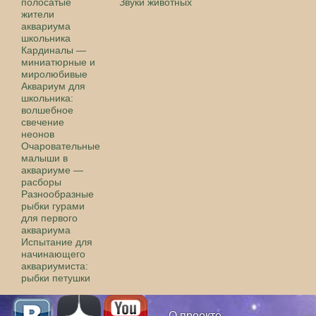
полосатые
Звуки животных
жители
аквариума
школьника
Кардиналы —
миниатюрные и
миролюбивые
Аквариум для
школьника:
волшебное
свечение
неонов
Очаровательные
малыши в
аквариуме —
расборы
Разнообразные
рыбки гурами
для первого
аквариума
Испытание для
начинающего
аквариумиста:
рыбки петушки
О проекте