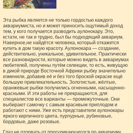
Эта рыбка является не только гордостью каждого
аквариумиста, но и может приносить ощутимый доход
тем, у кого получается разводить аулонокару. Это,
кстати, не так и трудно, был бы подходящий аквариум.
Наверное,не найдётся человека, который откажется
купить в дом такую красоту. Аулонокара — создание,
действительно, уникальное, удивительное. Практически
все разновидности, которые можно видеть в аквариумах
любителей, получены путём селекции, то есть, живущую
в дикой природе Восточной Африки рыбку значительно
изменили, добавив её и без того броской окраске ещё
большую привлекательность. Золотистые, жёлтые,
оранжевые рыбки получились огненными, насыщенно-
красными. И эти работы не прекращаются, для
специалистов все варианты — промежуточные. Они
выбирают самочку с самым красивым приплодом и
работают с ними. Уже есть представители аулонокары
яркого кирпичного цвета, пурпурные, рубиновые,
бордовые, даже розовые.
Глаз не оторвать от прогуливающегося по аквариуму