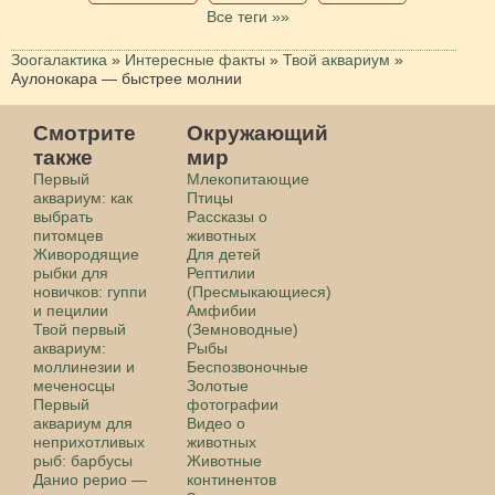
Все теги »»
Зоогалактика
»
Интересные факты
»
Твой аквариум
»
Аулонокара — быстрее молнии
Смотрите
Окружающий
также
мир
Первый
Млекопитающие
аквариум: как
Птицы
выбрать
Рассказы о
питомцев
животных
Живородящие
Для детей
рыбки для
Рептилии
новичков: гуппи
(Пресмыкающиеся)
и пецилии
Амфибии
Твой первый
(Земноводные)
аквариум:
Рыбы
моллинезии и
Беспозвоночные
меченосцы
Золотые
Первый
фотографии
аквариум для
Видео о
неприхотливых
животных
рыб: барбусы
Животные
Данио рерио —
континентов