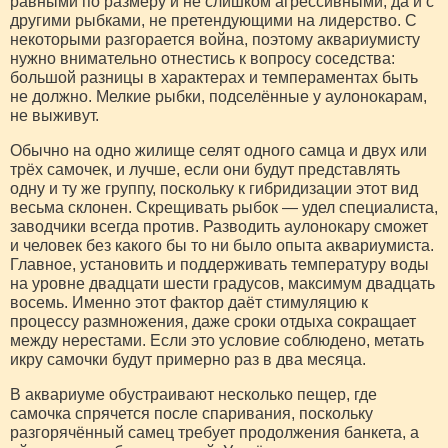
равными по размеру и не слишком агрессивными, да и с
другими рыбками, не претендующими на лидерство. С
некоторыми разгорается война, поэтому аквариумисту
нужно внимательно отнестись к вопросу соседства:
большой разницы в характерах и темпераментах быть
не должно. Мелкие рыбки, подселённые у аулонокарам,
не выживут.
Обычно на одно жилище селят одного самца и двух или
трёх самочек, и лучше, если они будут представлять
одну и ту же группу, поскольку к гибридизации этот вид
весьма склонен. Скрещивать рыбок — удел специалиста,
заводчики всегда против. Разводить аулонокару сможет
и человек без какого бы то ни было опыта аквариумиста.
Главное, установить и поддерживать температуру воды
на уровне двадцати шести градусов, максимум двадцать
восемь. Именно этот фактор даёт стимуляцию к
процессу размножения, даже сроки отдыха сокращает
между нерестами. Если это условие соблюдено, метать
икру самочки будут примерно раз в два месяца.
В аквариуме обустраивают несколько пещер, где
самочка спрячется после спаривания, поскольку
разгорячённый самец требует продолжения банкета, а