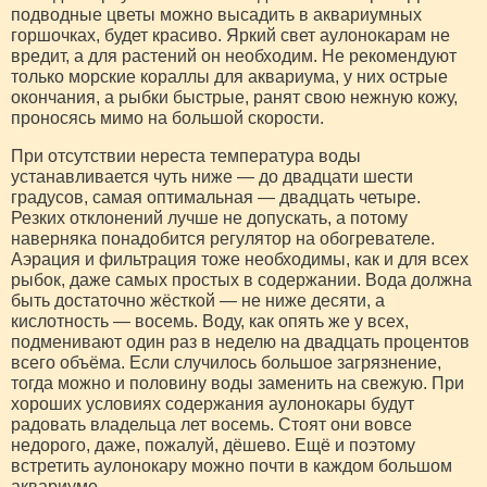
подводные цветы можно высадить в аквариумных
горшочках, будет красиво. Яркий свет аулонокарам не
вредит, а для растений он необходим. Не рекомендуют
только морские кораллы для аквариума, у них острые
окончания, а рыбки быстрые, ранят свою нежную кожу,
проносясь мимо на большой скорости.
При отсутствии нереста температура воды
устанавливается чуть ниже — до двадцати шести
градусов, самая оптимальная — двадцать четыре.
Резких отклонений лучше не допускать, а потому
наверняка понадобится регулятор на обогревателе.
Аэрация и фильтрация тоже необходимы, как и для всех
рыбок, даже самых простых в содержании. Вода должна
быть достаточно жёсткой — не ниже десяти, а
кислотность — восемь. Воду, как опять же у всех,
подменивают один раз в неделю на двадцать процентов
всего объёма. Если случилось большое загрязнение,
тогда можно и половину воды заменить на свежую. При
хороших условиях содержания аулонокары будут
радовать владельца лет восемь. Стоят они вовсе
недорого, даже, пожалуй, дёшево. Ещё и поэтому
встретить аулонокару можно почти в каждом большом
аквариуме.