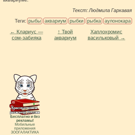
Текст
: Людмила Гаркавая
Теги:
рыбы
аквариум
рыбки
рыбка
аулонокара
← Клариус —
↑ Твой
Хаплохромис
сом-забияка
аквариум
васильковый →
Бесплатно и без
рекламы!
Мобильные
приложения
ЗООГАЛАКТИКА