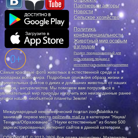
Партнеры и авторы
Новости
Сельское хозяйство
Политика
конфиденциальности
Животный мир особым
взглядом
Раздел, предназначенный для
пользования людьми с
интеллектуальными нарушениями
Самые красивые фото животных в естественной среде и в
зоопарках всего мира. Подробные описания образа жизни и
удивительных фактов о диких и домашних животных от наших
авторов - натуралистов. Мы поможем вам погрузиться в
увлекательный мир природы и изучить все неизведанные ранее
уголки нашей необъятной планеты Земля!
Международный некоммерческий портал zoogalaktika.ru
занимает первое место
рейтинга mail.ru
в категории "Наука/
Техника/Образование" - "Науки естественные" из более 500
зарегистрированных интернет сайтов в данной категории.
COPYRIGHT © 2012-2026 Все права защищены. Материалы