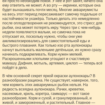
ей просто необходим покой. У неё и рот занят, ничего она
ему ответить не может. А во рту — икринки, которые она
будет вынашивать почти месяц. Многие аквариумисты
на весь этот период пересаживают самочку подальше от
настойчивости ухажёра. Только делать это немедленно
после оплодотворения не рекомендуется, это стресс для
рыбки, она может потерять икру. Через три с чем-нибудь
недели появляются мальки, но самочка пока не
отпускает их, поскольку нужно, чтобы они уже
акклиматизировались для самостоятельной еды и
быстрого плавания. Как только изо рта аулонокары
начнут выплывать маленькие детёныши, их нужно сразу
начинать подкармливать. Корм нужен мелкий.
Раскрошенными хлопьями угощают и счастливую
мамашу. Дафния, мотыль, артемия, циклоп — теперь всё
пойдёт в дело.
В чём основной секрет яркой окраски аулонокары? В
разнообразии рациона. Не существует, наверное, того,
чем кормить этих аквариумных рыбок нельзя. На
редкость всеядна аулонокара. Рачки, креветки,
насекомые, криль, коретра, гаммарус — вот такое
разнообразие. Корм и сухой, и гранулированный, и
живой, и замороженный, и растительный. Главное —