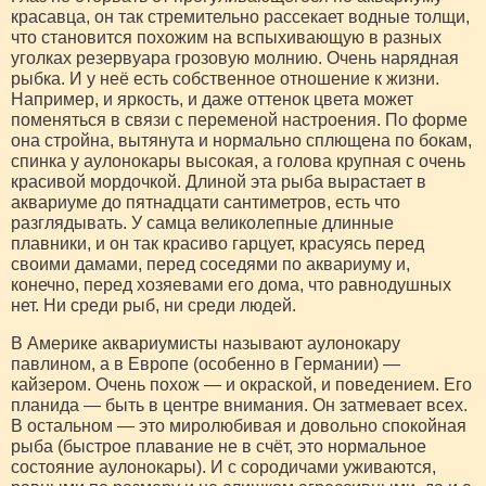
красавца, он так стремительно рассекает водные толщи,
что становится похожим на вспыхивающую в разных
уголках резервуара грозовую молнию. Очень нарядная
рыбка. И у неё есть собственное отношение к жизни.
Например, и яркость, и даже оттенок цвета может
поменяться в связи с переменой настроения. По форме
она стройна, вытянута и нормально сплющена по бокам,
спинка у аулонокары высокая, а голова крупная с очень
красивой мордочкой. Длиной эта рыба вырастает в
аквариуме до пятнадцати сантиметров, есть что
разглядывать. У самца великолепные длинные
плавники, и он так красиво гарцует, красуясь перед
своими дамами, перед соседями по аквариуму и,
конечно, перед хозяевами его дома, что равнодушных
нет. Ни среди рыб, ни среди людей.
В Америке аквариумисты называют аулонокару
павлином, а в Европе (особенно в Германии) —
кайзером. Очень похож — и окраской, и поведением. Его
планида — быть в центре внимания. Он затмевает всех.
В остальном — это миролюбивая и довольно спокойная
рыба (быстрое плавание не в счёт, это нормальное
состояние аулонокары). И с сородичами уживаются,