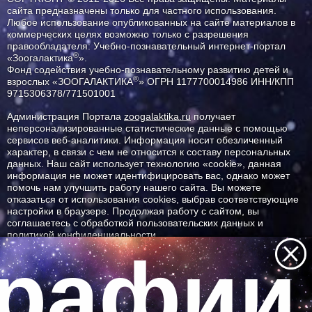
сайта предназначены только для частного использования.
Любое использование опубликованных на сайте материалов в
коммерческих целях возможно только с разрешения
правообладателя: Учебно-познавательный интернет-портал
®
«Зоогалактика
».
Фонд содействия учебно-познавательному развитию детей и
®
взрослых «ЗООГАЛАКТИКА
» ОГРН 1177700014986 ИНН/КПП
9715306378/771501001
Администрация Портала
zoogalaktika.ru
получает
неперсонализированные статистические данные с помощью
сервисов веб-аналитики. Информация носит обезличенный
характер, в связи с чем не относится к составу персональных
данных. Наш сайт использует технологию «cookie», данная
информация не может идентифицировать вас, однако может
помочь нам улучшить работу нашего сайта. Вы можете
отказаться от использования cookies, выбрав соответствующие
настройки в браузере. Продолжая работу с сайтом, вы
соглашаетесь с обработкой пользовательских данных и
политикой конфиденциальности.
рафии 
ID ресурса: 7375