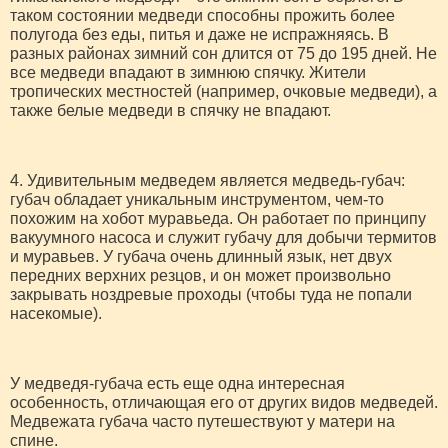
таком состоянии медведи способны прожить более
полугода без еды, питья и даже не испражняясь. В
разных районах зимний сон длится от 75 до 195 дней. Не
все медведи впадают в зимнюю спячку. Жители
тропических местностей (например, очковые медведи), а
также белые медведи в спячку не впадают.
4. Удивительным медведем является медведь-губач:
губач обладает уникальным инструментом, чем-то
похожим на хобот муравьеда. Он работает по принципу
вакуумного насоса и служит губачу для добычи термитов
и муравьев. У губача очень длинный язык, нет двух
передних верхних резцов, и он может произвольно
закрывать ноздревые проходы (чтобы туда не попали
насекомые).
У медведя-губача есть еще одна интересная
особенность, отличающая его от других видов медведей.
Медвежата губача часто путешествуют у матери на
спине.