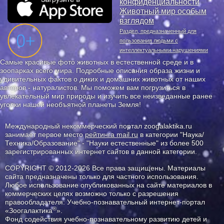
конфиденциальности
Животный мир особым
взглядом
Раздел, предназначенный для
пользования людьми с
интеллектуальными нарушениями
Самые красивые фото животных в естественной среде и в
зоопарках всего мира. Подробные описания образа жизни и
удивительных фактов о диких и домашних животных от наших
авторов - натуралистов. Мы поможем вам погрузиться в
увлекательный мир природы и изучить все неизведанные ранее
уголки нашей необъятной планеты Земля!
Международный некоммерческий портал zoogalaktika.ru
занимает первое место
рейтинга mail.ru
в категории "Наука/
Техника/Образование" - "Науки естественные" из более 500
зарегистрированных интернет сайтов в данной категории.
COPYRIGHT © 2012-2026 Все права защищены. Материалы
сайта предназначены только для частного использования.
Любое использование опубликованных на сайте материалов в
коммерческих целях возможно только с разрешения
правообладателя: Учебно-познавательный интернет-портал
®
«Зоогалактика
».
Фонд содействия учебно-познавательному развитию детей и