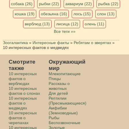
собака (26)
рыбки (22)
аквариум (22)
рыбка (22)
кошка (19)
обезьяна (16)
лось (15)
слон (13)
верблюд (13)
лисица (12)
олень (11)
Все теги »»
Зоогалактика
»
Интересные факты
»
Ребятам о зверятах
»
10 интересных фактов о медведях
Смотрите
Окружающий
также
мир
10 интересных
Млекопитающие
фактов о
Птицы
верблюдах
Рассказы о
10 интересных
животных
фактов о слонах
Для детей
10 интересных
Рептилии
фактов о
(Пресмыкающиеся)
медведях
Амфибии
10 интересных
(Земноводные)
фактов о
Рыбы
черепахах
Беспозвоночные
10 интересных
Золотые