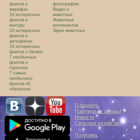
фактов о
фотографии
жирафах
Видео о
10 интересных
животных
фактов о
Животные
кенгуру
континентов
10 интересных
Звуки животных
фактов о
дельфинах
10 интересных
фактов о белках
7 необычных
фактов о
гориллах
7 самых
необычных
фактов об
обезьянах
О проекте
Партнеры и авторы
Новости
Сельское хозяйство
Политика