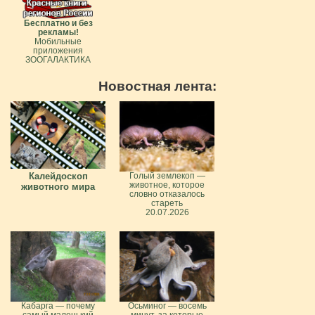
Бесплатно и без
рекламы!
Мобильные
приложения
ЗООГАЛАКТИКА
Новостная лента:
Калейдоскоп
Голый землекоп —
животное, которое
животного мира
словно отказалось
стареть
20.07.2026
Кабарга — почему
Осьминог — восемь
самый маленький
минут, за которые