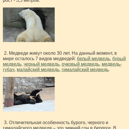
рост - 3,5 метров.
2. Медведи живут около 30 лет. На данный момент, в
мире осталось 7 видов медведей:
белый медведь
,
бурый
медведь
,
черный медведь
,
очковый медведь
,
медведь-
губач
,
малайский медведь
,
гималайский медведь
.
3. Отличительная особенность бурого, черного и
гималайского медведя – это зимний сон в берлоге. В