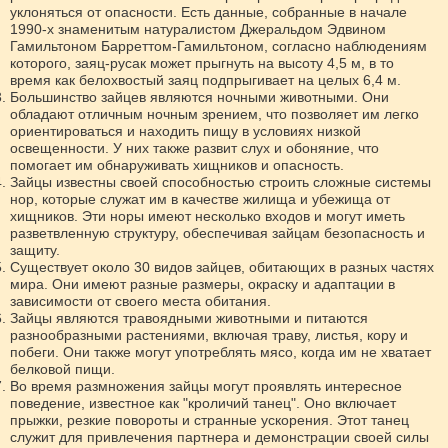
уклоняться от опасности. Есть данные, собранные в начале
1990-х знаменитым натуралистом Джеральдом Эдвином
Гамильтоном Барреттом-Гамильтоном, согласно наблюдениям
которого, заяц-русак может прыгнуть на высоту 4,5 м, в то
время как белохвостый заяц подпрыгивает на целых 6,4 м.
Большинство зайцев являются ночными животными. Они
обладают отличным ночным зрением, что позволяет им легко
ориентироваться и находить пищу в условиях низкой
освещенности. У них также развит слух и обоняние, что
помогает им обнаруживать хищников и опасность.
Зайцы известны своей способностью строить сложные системы
нор, которые служат им в качестве жилища и убежища от
хищников. Эти норы имеют несколько входов и могут иметь
разветвленную структуру, обеспечивая зайцам безопасность и
защиту.
Существует около 30 видов зайцев, обитающих в разных частях
мира. Они имеют разные размеры, окраску и адаптации в
зависимости от своего места обитания.
Зайцы являются травоядными животными и питаются
разнообразными растениями, включая траву, листья, кору и
побеги. Они также могут употреблять мясо, когда им не хватает
белковой пищи.
Во время размножения зайцы могут проявлять интересное
поведение, известное как "кроличий танец". Оно включает
прыжки, резкие повороты и странные ускорения. Этот танец
служит для привлечения партнера и демонстрации своей силы