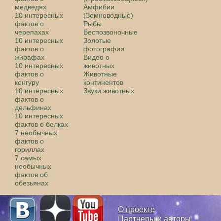
медведях
Амфибии
10 интересных
(Земноводные)
фактов о
Рыбы
черепахах
Беспозвоночные
10 интересных
Золотые
фактов о
фотографии
жирафах
Видео о
10 интересных
животных
фактов о
Животные
кенгуру
континентов
10 интересных
Звуки животных
фактов о
дельфинах
10 интересных
фактов о белках
7 необычных
фактов о
гориллах
7 самых
необычных
фактов об
обезьянах
О проекте
Партнеры и авторы