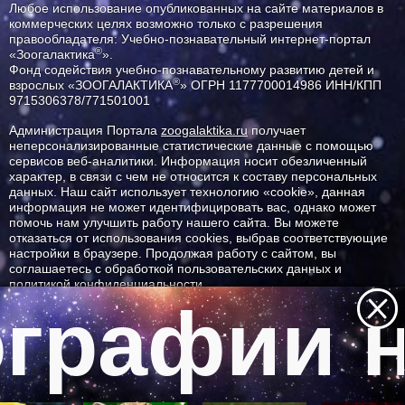
Любое использование опубликованных на сайте материалов в
коммерческих целях возможно только с разрешения
правообладателя: Учебно-познавательный интернет-портал
®
«Зоогалактика
».
Фонд содействия учебно-познавательному развитию детей и
®
взрослых «ЗООГАЛАКТИКА
» ОГРН 1177700014986 ИНН/КПП
9715306378/771501001
Администрация Портала
zoogalaktika.ru
получает
неперсонализированные статистические данные с помощью
сервисов веб-аналитики. Информация носит обезличенный
характер, в связи с чем не относится к составу персональных
данных. Наш сайт использует технологию «cookie», данная
информация не может идентифицировать вас, однако может
помочь нам улучшить работу нашего сайта. Вы можете
отказаться от использования cookies, выбрав соответствующие
настройки в браузере. Продолжая работу с сайтом, вы
соглашаетесь с обработкой пользовательских данных и
политикой конфиденциальности.
графии н
ID ресурса: 11941
Все самое интересное