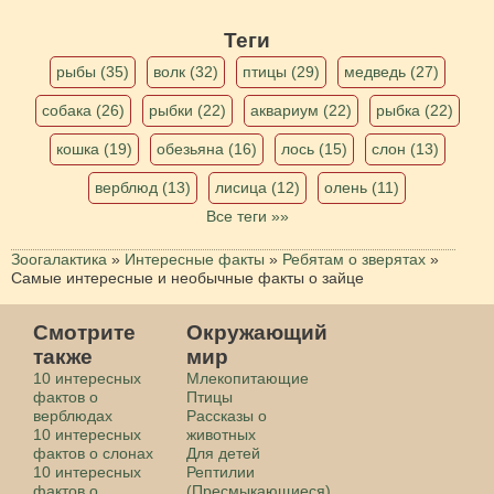
Теги
рыбы (35)
волк (32)
птицы (29)
медведь (27)
собака (26)
рыбки (22)
аквариум (22)
рыбка (22)
кошка (19)
обезьяна (16)
лось (15)
слон (13)
верблюд (13)
лисица (12)
олень (11)
Все теги »»
Зоогалактика
»
Интересные факты
»
Ребятам о зверятах
»
Самые интересные и необычные факты о зайце
Смотрите
Окружающий
также
мир
10 интересных
Млекопитающие
фактов о
Птицы
верблюдах
Рассказы о
10 интересных
животных
фактов о слонах
Для детей
10 интересных
Рептилии
фактов о
(Пресмыкающиеся)