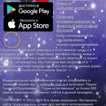
Новости
Сельское хозяйство
Политика
конфиденциальности
Животный мир особым
взглядом
Раздел, предназначенный для
пользования людьми с
интеллектуальными нарушениями
Самые красивые фото животных в естественной среде и в
зоопарках всего мира. Подробные описания образа жизни и
удивительных фактов о диких и домашних животных от наших
авторов - натуралистов. Мы поможем вам погрузиться в
увлекательный мир природы и изучить все неизведанные ранее
уголки нашей необъятной планеты Земля!
Международный некоммерческий портал zoogalaktika.ru
занимает первое место
рейтинга mail.ru
в категории "Наука/
Техника/Образование" - "Науки естественные" из более 500
зарегистрированных интернет сайтов в данной категории.
COPYRIGHT © 2012-2026 Все права защищены. Материалы
сайта предназначены только для частного использования.