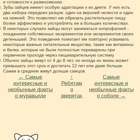
и готовности к размножению.
Зубы зайцев имеют особую адаптацию к их диете. У них есть
два набора передних резцов: один на верхней челюсти и один
на нижней. Это позволяет им обрезать растительную пищу
более эффективно и употреблять ее в больших количествах.
В некоторых случаях зайцы могут заниматься копрофагией -
поеданием собственных экскрементов или экскрементов своих
детенышей. Это поведение помогает им повторно усваивать
некоторые важные питательные вещества, такие как витамины
и белки, которые не были полностью переварены при
первичном проходе через пищеварительную систему.
Обычно зайцы живут от 4 до 8 лет, но иногда их жизнь может
превышать этот срок и достигать 12 лет или даже больше.
Самки в среднем живут дольше самцов.
← Самые
↑
Самые
интересные и
Ребятам
интересные и
необычные факты
о
необычные факты
о муравьеде
зверятах
о соболе →