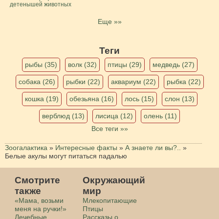
детенышей животных
Еще »»
Теги
рыбы (35)
волк (32)
птицы (29)
медведь (27)
собака (26)
рыбки (22)
аквариум (22)
рыбка (22)
кошка (19)
обезьяна (16)
лось (15)
слон (13)
верблюд (13)
лисица (12)
олень (11)
Все теги »»
Зоогалактика
»
Интересные факты
»
А знаете ли вы?..
»
Белые акулы могут питаться падалью
Смотрите
Окружающий
также
мир
«Мама, возьми
Млекопитающие
меня на ручки!»
Птицы
Лечебные
Рассказы о