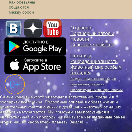
Как обезьяны
общаются
между собой
О проекте
Партнеры и авторы
Новости
Сельское хозяйство
Политика
конфиденциальности
Животный мир особым
взглядом
Раздел, предназначенный для
пользования людьми с
интеллектуальными нарушениями
Самые красивые фото животных в естественной среде и в
зоопарках всего мира. Подробные описания образа жизни и
удивительных фактов о диких и домашних животных от наших
авторов - натуралистов. Мы поможем вам погрузиться в
увлекательный мир природы и изучить все неизведанные ранее
уголки нашей необъятной планеты Земля!