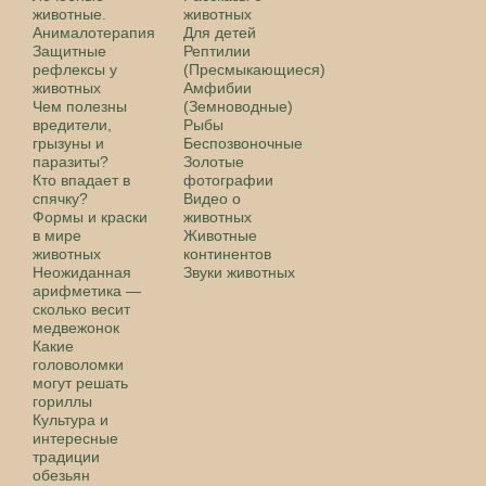
животные.
животных
Анималотерапия
Для детей
Защитные
Рептилии
рефлексы у
(Пресмыкающиеся)
животных
Амфибии
Чем полезны
(Земноводные)
вредители,
Рыбы
грызуны и
Беспозвоночные
паразиты?
Золотые
Кто впадает в
фотографии
спячку?
Видео о
Формы и краски
животных
в мире
Животные
животных
континентов
Неожиданная
Звуки животных
арифметика —
сколько весит
медвежонок
Какие
головоломки
могут решать
гориллы
Культура и
интересные
традиции
обезьян