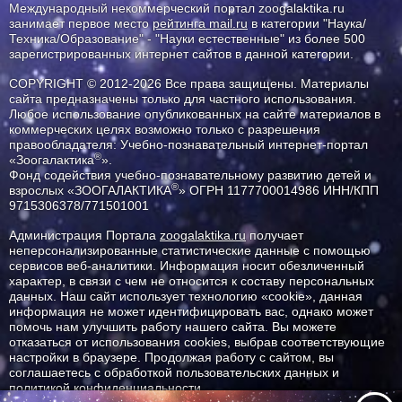
Международный некоммерческий портал zoogalaktika.ru
занимает первое место
рейтинга mail.ru
в категории "Наука/
Техника/Образование" - "Науки естественные" из более 500
зарегистрированных интернет сайтов в данной категории.
COPYRIGHT © 2012-2026 Все права защищены. Материалы
сайта предназначены только для частного использования.
Любое использование опубликованных на сайте материалов в
коммерческих целях возможно только с разрешения
правообладателя: Учебно-познавательный интернет-портал
®
«Зоогалактика
».
Фонд содействия учебно-познавательному развитию детей и
®
взрослых «ЗООГАЛАКТИКА
» ОГРН 1177700014986 ИНН/КПП
9715306378/771501001
Администрация Портала
zoogalaktika.ru
получает
неперсонализированные статистические данные с помощью
сервисов веб-аналитики. Информация носит обезличенный
характер, в связи с чем не относится к составу персональных
данных. Наш сайт использует технологию «cookie», данная
информация не может идентифицировать вас, однако может
помочь нам улучшить работу нашего сайта. Вы можете
отказаться от использования cookies, выбрав соответствующие
настройки в браузере. Продолжая работу с сайтом, вы
соглашаетесь с обработкой пользовательских данных и
политикой конфиденциальности.