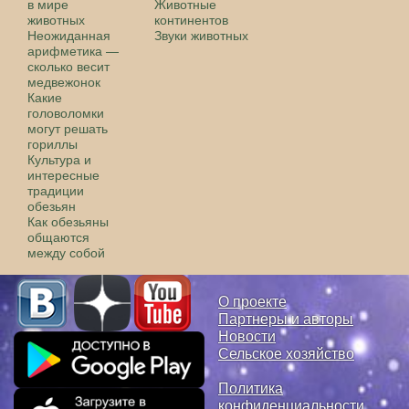
в мире
Животные
животных
континентов
Неожиданная
Звуки животных
арифметика —
сколько весит
медвежонок
Какие
головоломки
могут решать
гориллы
Культура и
интересные
традиции
обезьян
Как обезьяны
общаются
между собой
О проекте
Партнеры и авторы
Новости
Сельское хозяйство
Политика
конфиденциальности