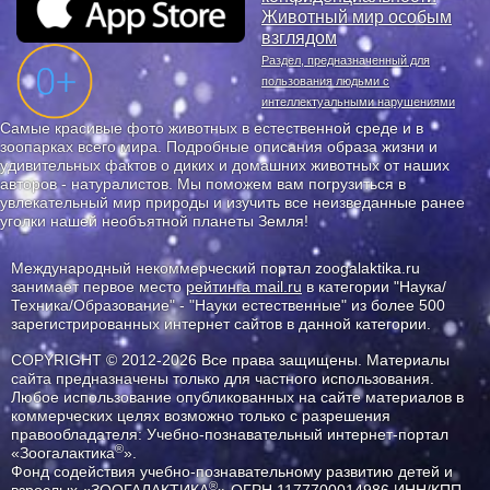
Животный мир особым
взглядом
Раздел, предназначенный для
пользования людьми с
интеллектуальными нарушениями
Самые красивые фото животных в естественной среде и в
зоопарках всего мира. Подробные описания образа жизни и
удивительных фактов о диких и домашних животных от наших
авторов - натуралистов. Мы поможем вам погрузиться в
увлекательный мир природы и изучить все неизведанные ранее
уголки нашей необъятной планеты Земля!
Международный некоммерческий портал zoogalaktika.ru
занимает первое место
рейтинга mail.ru
в категории "Наука/
Техника/Образование" - "Науки естественные" из более 500
зарегистрированных интернет сайтов в данной категории.
COPYRIGHT © 2012-2026 Все права защищены. Материалы
сайта предназначены только для частного использования.
Любое использование опубликованных на сайте материалов в
коммерческих целях возможно только с разрешения
правообладателя: Учебно-познавательный интернет-портал
®
«Зоогалактика
».
Фонд содействия учебно-познавательному развитию детей и
®