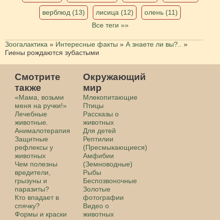
верблюд (13)
лисица (12)
олень (11)
Все теги »»
Зоогалактика
»
Интересные факты
»
А знаете ли вы?..
»
Гиены рождаются зубастыми
Смотрите
Окружающий
также
мир
«Мама, возьми
Млекопитающие
меня на ручки!»
Птицы
Лечебные
Рассказы о
животные.
животных
Анималотерапия
Для детей
Защитные
Рептилии
рефлексы у
(Пресмыкающиеся)
животных
Амфибии
Чем полезны
(Земноводные)
вредители,
Рыбы
грызуны и
Беспозвоночные
паразиты?
Золотые
Кто впадает в
фотографии
спячку?
Видео о
Формы и краски
животных