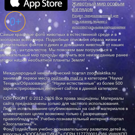
Животный мир особым
взглядом
Раздел, предназначенный для
пользования людьми с
интеллектуальными нарушениями
Самые красивые фото животных в естественной среде и в
зоопарках всего мира. Подробные описания образа жизни и
удивительных фактов о диких и домашних животных от наших
авторов - натуралистов. Мы поможем вам погрузиться в
увлекательный мир природы и изучить все неизведанные ранее
уголки нашей необъятной планеты Земля!
Международный некоммерческий портал zoogalaktika.ru
занимает первое место
рейтинга mail.ru
в категории "Наука/
Техника/Образование" - "Науки естественные" из более 500
зарегистрированных интернет сайтов в данной категории.
COPYRIGHT © 2012-2026 Все права защищены. Материалы
сайта предназначены только для частного использования.
Любое использование опубликованных на сайте материалов в
коммерческих целях возможно только с разрешения
правообладателя: Учебно-познавательный интернет-портал
®
«Зоогалактика
».
Фонд содействия учебно-познавательному развитию детей и
®
взрослых «ЗООГАЛАКТИКА
» ОГРН 1177700014986 ИНН/КПП