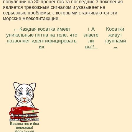
популяции на 30 процентов за последние 3 поколения
является тревожным сигналом и указывает на
серьезные проблемы, с которыми сталкиваются эти
морские млекопитающие.
← Каждая косатка имеет
↑ А
Косатки
уникальные пятна на теле, что
знаете
живут
позволяет идентифицировать
ли
группами
их
вы?..
→
Бесплатно и без
рекламы!
Мобильные