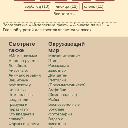
верблюд (13)
лисица (12)
олень (11)
Все теги »»
Зоогалактика
»
Интересные факты
»
А знаете ли вы?..
»
Главной угрозой для косаток является человек
Смотрите
Окружающий
также
мир
«Мама, возьми
Млекопитающие
меня на ручки!»
Птицы
Лечебные
Рассказы о
животные.
животных
Анималотерапия
Для детей
Защитные
Рептилии
рефлексы у
(Пресмыкающиеся)
животных
Амфибии
Чем полезны
(Земноводные)
вредители,
Рыбы
грызуны и
Беспозвоночные
паразиты?
Золотые
Кто впадает в
фотографии
спячку?
Видео о
Формы и краски
животных