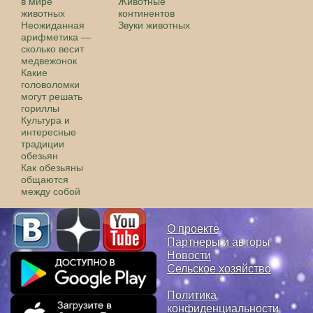
в мире
Животные
животных
континентов
Неожиданная
Звуки животных
арифметика —
сколько весит
медвежонок
Какие
головоломки
могут решать
гориллы
Культура и
интересные
традиции
обезьян
Как обезьяны
общаются
между собой
О проекте
Партнеры и авторы
Новости
Сельское хозяйство
Политика
конфиденциальности