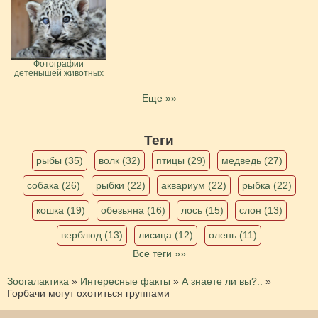
Фотографии
детенышей животных
Еще »»
Теги
рыбы (35)
волк (32)
птицы (29)
медведь (27)
собака (26)
рыбки (22)
аквариум (22)
рыбка (22)
кошка (19)
обезьяна (16)
лось (15)
слон (13)
верблюд (13)
лисица (12)
олень (11)
Все теги »»
Зоогалактика
»
Интересные факты
»
А знаете ли вы?..
»
Горбачи могут охотиться группами