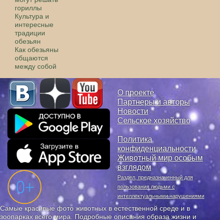
гориллы
Культура и
интересные
традиции
обезьян
Как обезьяны
общаются
между собой
О проекте
Партнеры и авторы
Новости
Сельское хозяйство
Политика
конфиденциальности
Животный мир особым
взглядом
Раздел, предназначенный для
пользования людьми с
интеллектуальными нарушениями
Самые красивые фото животных в естественной среде и в
зоопарках всего мира. Подробные описания образа жизни и