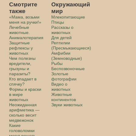
Смотрите
Окружающий
также
мир
«Мама, возьми
Млекопитающие
меня на ручки!»
Птицы
Лечебные
Рассказы о
животные.
животных
Анималотерапия
Для детей
Защитные
Рептилии
рефлексы у
(Пресмыкающиеся)
животных
Амфибии
Чем полезны
(Земноводные)
вредители,
Рыбы
грызуны и
Беспозвоночные
паразиты?
Золотые
Кто впадает в
фотографии
спячку?
Видео о
Формы и краски
животных
в мире
Животные
животных
континентов
Неожиданная
Звуки животных
арифметика —
сколько весит
медвежонок
Какие
головоломки
могут решать