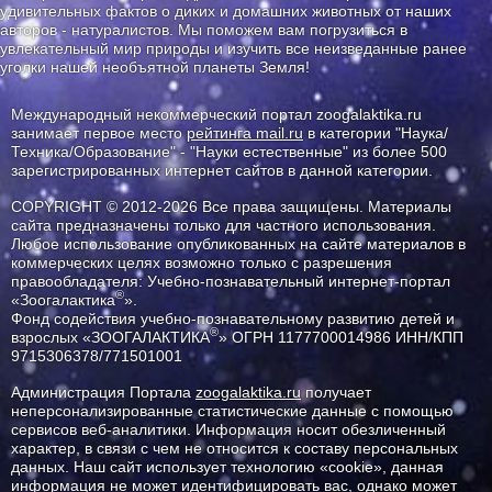
удивительных фактов о диких и домашних животных от наших
авторов - натуралистов. Мы поможем вам погрузиться в
увлекательный мир природы и изучить все неизведанные ранее
уголки нашей необъятной планеты Земля!
Международный некоммерческий портал zoogalaktika.ru
занимает первое место
рейтинга mail.ru
в категории "Наука/
Техника/Образование" - "Науки естественные" из более 500
зарегистрированных интернет сайтов в данной категории.
COPYRIGHT © 2012-2026 Все права защищены. Материалы
сайта предназначены только для частного использования.
Любое использование опубликованных на сайте материалов в
коммерческих целях возможно только с разрешения
правообладателя: Учебно-познавательный интернет-портал
®
«Зоогалактика
».
Фонд содействия учебно-познавательному развитию детей и
®
взрослых «ЗООГАЛАКТИКА
» ОГРН 1177700014986 ИНН/КПП
9715306378/771501001
Администрация Портала
zoogalaktika.ru
получает
неперсонализированные статистические данные с помощью
сервисов веб-аналитики. Информация носит обезличенный
характер, в связи с чем не относится к составу персональных
данных. Наш сайт использует технологию «cookie», данная
информация не может идентифицировать вас, однако может