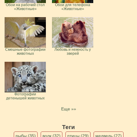
Обои на рабочий стол
Обои для телефона
«Животные»
«Животные»
Смешные фотографии
Любовь и нежность у
животных
зверей
Фотографии
детенышей животных
Еще »»
Теги
рыбы (35)
волк (32)
птицы (29)
медведь (27)