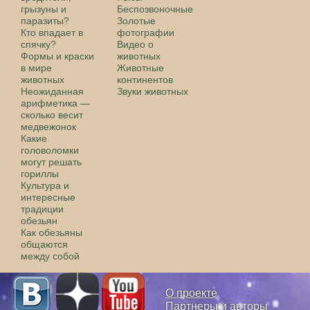
грызуны и
Беспозвоночные
паразиты?
Золотые
Кто впадает в
фотографии
спячку?
Видео о
Формы и краски
животных
в мире
Животные
животных
континентов
Неожиданная
Звуки животных
арифметика —
сколько весит
медвежонок
Какие
головоломки
могут решать
гориллы
Культура и
интересные
традиции
обезьян
Как обезьяны
общаются
между собой
О проекте
Партнеры и авторы