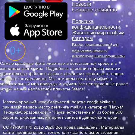
Новости
Сельское хозяйство
Политика
конфиденциальности
Животный мир особым
взглядом
Раздел, предназначенный для
пользования людьми с
интеллектуальными нарушениями
Самые красивые фото животных в естественной среде и в
зоопарках всего мира. Подробные описания образа жизни и
удивительных фактов о диких и домашних животных от наших
авторов - натуралистов. Мы поможем вам погрузиться в
увлекательный мир природы и изучить все неизведанные ранее
уголки нашей необъятной планеты Земля!
Международный некоммерческий портал zoogalaktika.ru
занимает первое место
рейтинга mail.ru
в категории "Наука/
Техника/Образование" - "Науки естественные" из более 500
зарегистрированных интернет сайтов в данной категории.
COPYRIGHT © 2012-2026 Все права защищены. Материалы
сайта предназначены только для частного использования.