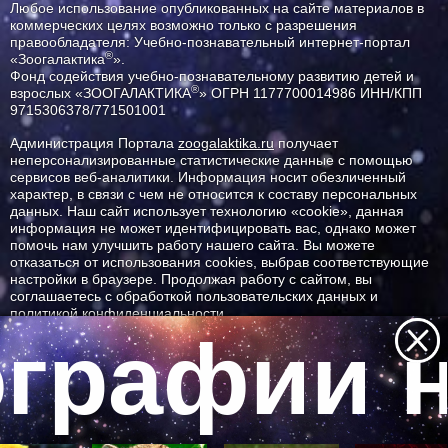
Любое использование опубликованных на сайте материалов в
коммерческих целях возможно только с разрешения
правообладателя: Учебно-познавательный интернет-портал
®
«Зоогалактика
».
Фонд содействия учебно-познавательному развитию детей и
®
взрослых «ЗООГАЛАКТИКА
» ОГРН 1177700014986 ИНН/КПП
9715306378/771501001
Администрация Портала
zoogalaktika.ru
получает
неперсонализированные статистические данные с помощью
сервисов веб-аналитики. Информация носит обезличенный
характер, в связи с чем не относится к составу персональных
данных. Наш сайт использует технологию «cookie», данная
информация не может идентифицировать вас, однако может
помочь нам улучшить работу нашего сайта. Вы можете
отказаться от использования cookies, выбрав соответствующие
настройки в браузере. Продолжая работу с сайтом, вы
соглашаетесь с обработкой пользовательских данных и
политикой конфиденциальности.
графии н
ID ресурса: 12008
Все самое интересное