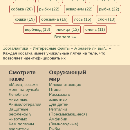
собака (26)
рыбки (22)
аквариум (22)
рыбка (22)
кошка (19)
обезьяна (16)
лось (15)
слон (13)
верблюд (13)
лисица (12)
олень (11)
Все теги »»
Зоогалактика
»
Интересные факты
»
А знаете ли вы?..
»
Каждая косатка имеет уникальные пятна на теле, что
позволяет идентифицировать их
Смотрите
Окружающий
также
мир
«Мама, возьми
Млекопитающие
меня на ручки!»
Птицы
Лечебные
Рассказы о
животные.
животных
Анималотерапия
Для детей
Защитные
Рептилии
рефлексы у
(Пресмыкающиеся)
животных
Амфибии
Чем полезны
(Земноводные)
вредители,
Рыбы