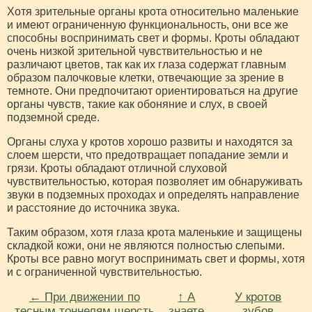
Хотя зрительные органы крота относительно маленькие
и имеют ограниченную функциональность, они все же
способны воспринимать свет и формы. Кроты обладают
очень низкой зрительной чувствительностью и не
различают цветов, так как их глаза содержат главным
образом палочковые клетки, отвечающие за зрение в
темноте. Они предпочитают ориентироваться на другие
органы чувств, такие как обоняние и слух, в своей
подземной среде.
Органы слуха у кротов хорошо развиты и находятся за
слоем шерсти, что предотвращает попадание земли и
грязи. Кроты обладают отличной слуховой
чувствительностью, которая позволяет им обнаруживать
звуки в подземных проходах и определять направление
и расстояние до источника звука.
Таким образом, хотя глаза крота маленькие и защищены
складкой кожи, они не являются полностью слепыми.
Кроты все равно могут воспринимать свет и формы, хотя
и с ограниченной чувствительностью.
← При движении по
↑ А
У кротов
тесным тоннелям шерсть
знаете
зубов