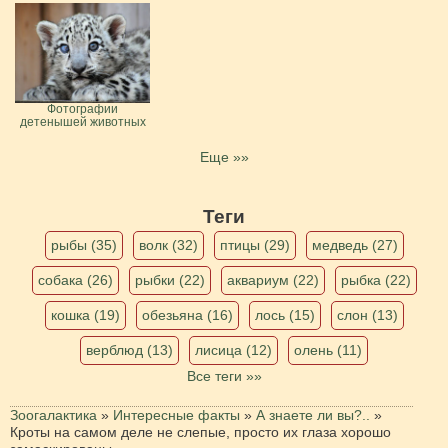
Фотографии
детенышей животных
Еще »»
Теги
рыбы (35)
волк (32)
птицы (29)
медведь (27)
собака (26)
рыбки (22)
аквариум (22)
рыбка (22)
кошка (19)
обезьяна (16)
лось (15)
слон (13)
верблюд (13)
лисица (12)
олень (11)
Все теги »»
Зоогалактика
»
Интересные факты
»
А знаете ли вы?..
»
Кроты на самом деле не слепые, просто их глаза хорошо