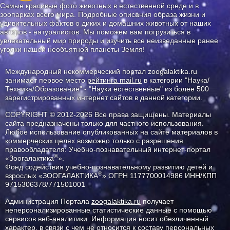
Самые красивые фото животных в естественной среде и в
зоопарках всего мира. Подробные описания образа жизни и
удивительных фактов о диких и домашних животных от наших
авторов - натуралистов. Мы поможем вам погрузиться в
увлекательный мир природы и изучить все неизведанные ранее
уголки нашей необъятной планеты Земля!
Международный некоммерческий портал zoogalaktika.ru
занимает первое место
рейтинга mail.ru
в категории "Наука/
Техника/Образование" - "Науки естественные" из более 500
зарегистрированных интернет сайтов в данной категории.
COPYRIGHT © 2012-2026 Все права защищены. Материалы
сайта предназначены только для частного использования.
Любое использование опубликованных на сайте материалов в
коммерческих целях возможно только с разрешения
правообладателя: Учебно-познавательный интернет-портал
®
«Зоогалактика
».
Фонд содействия учебно-познавательному развитию детей и
®
взрослых «ЗООГАЛАКТИКА
» ОГРН 1177700014986 ИНН/КПП
9715306378/771501001
Администрация Портала
zoogalaktika.ru
получает
неперсонализированные статистические данные с помощью
сервисов веб-аналитики. Информация носит обезличенный
характер, в связи с чем не относится к составу персональных