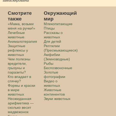
замаскированы
Смотрите
Окружающий
также
мир
«Мама, возьми
Млекопитающие
меня на ручки!»
Птицы
Лечебные
Рассказы о
животные.
животных
Анималотерапия
Для детей
Защитные
Рептилии
рефлексы у
(Пресмыкающиеся)
животных
Амфибии
Чем полезны
(Земноводные)
вредители,
Рыбы
грызуны и
Беспозвоночные
паразиты?
Золотые
Кто впадает в
фотографии
спячку?
Видео о
Формы и краски
животных
в мире
Животные
животных
континентов
Неожиданная
Звуки животных
арифметика —
сколько весит
медвежонок