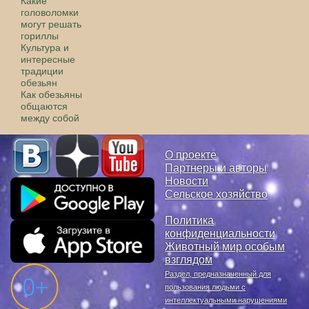
Какие
головоломки
могут решать
гориллы
Культура и
интересные
традиции
обезьян
Как обезьяны
общаются
между собой
О проекте
Партнеры и авторы
Новости
Сельское хозяйство
Политика
конфиденциальности
Животный мир особым
взглядом
Раздел, предназначенный для
пользования людьми с
интеллектуальными нарушениями