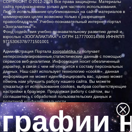
COPYRIGHT © 2012-2026 Все права защищены. Материалы
сайта предназначены только для частного использования.
Любое использование опубликованных на сайте материалов в
коммерческих целях возможно только с разрешения
правообладателя: Учебно-познавательный интернет-портал
®
«Зоогалактика
».
Фонд содействия учебно-познавательному развитию детей и
®
взрослых «ЗООГАЛАКТИКА
» ОГРН 1177700014986 ИНН/КПП
9715306378/771501001
Администрация Портала
zoogalaktika.ru
получает
неперсонализированные статистические данные с помощью
сервисов веб-аналитики. Информация носит обезличенный
характер, в связи с чем не относится к составу персональных
данных. Наш сайт использует технологию «cookie», данная
информация не может идентифицировать вас, однако может
помочь нам улучшить работу нашего сайта. Вы можете
отказаться от использования cookies, выбрав соответствующие
настройки в браузере. Продолжая работу с сайтом, вы
соглашаетесь с обработкой пользовательских данных и
политикой конфиденциальности.
графии н
ID ресурса: 11492