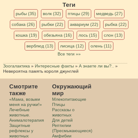
Теги
рыбы (35)
волк (32)
птицы (29)
медведь (27)
собака (26)
рыбки (22)
аквариум (22)
рыбка (22)
кошка (19)
обезьяна (16)
лось (15)
слон (13)
верблюд (13)
лисица (12)
олень (11)
Все теги »»
Зоогалактика
»
Интересные факты
»
А знаете ли вы?..
»
Невероятна память короля джунглей
Смотрите
Окружающий
также
мир
«Мама, возьми
Млекопитающие
меня на ручки!»
Птицы
Лечебные
Рассказы о
животные.
животных
Анималотерапия
Для детей
Защитные
Рептилии
рефлексы у
(Пресмыкающиеся)
животных
Амфибии