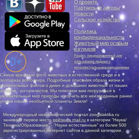
О проекте
Партнеры и авторы
Новости
Сельское хозяйство
Политика
конфиденциальности
Животный мир особым
взглядом
Раздел, предназначенный для
пользования людьми с
интеллектуальными нарушениями
Самые красивые фото животных в естественной среде и в
зоопарках всего мира. Подробные описания образа жизни и
удивительных фактов о диких и домашних животных от наших
авторов - натуралистов. Мы поможем вам погрузиться в
увлекательный мир природы и изучить все неизведанные ранее
уголки нашей необъятной планеты Земля!
Международный некоммерческий портал zoogalaktika.ru
занимает первое место
рейтинга mail.ru
в категории "Наука/
Техника/Образование" - "Науки естественные" из более 500
зарегистрированных интернет сайтов в данной категории.