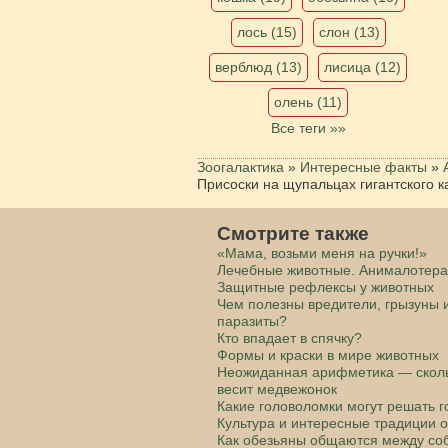
лось (15)
слон (13)
верблюд (13)
лисица (12)
олень (11)
Все теги »»
Зоогалактика
»
Интересные факты
»
Присоски на щупальцах гигантского 
Смотрите также
«Мама, возьми меня на ручки!»
Лечебные животные. Анималотер
Защитные рефлексы у животных
Чем полезны вредители, грызуны 
паразиты?
Кто впадает в спячку?
Формы и краски в мире животных
Неожиданная арифметика — скол
весит медвежонок
Какие головоломки могут решать 
Культура и интересные традиции 
Как обезьяны общаются между со