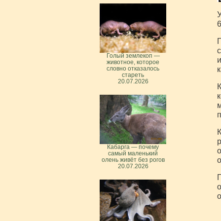
У
6
П
с
Голый землекоп —
и
животное, которое
к
словно отказалось
стареть
20.07.2026
К
к
м
п
К
р
Кабарга — почему
о
самый маленький
о
олень живёт без рогов
20.07.2026
П
о
о