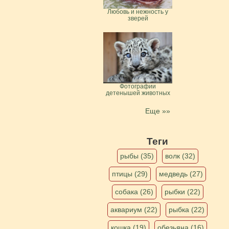
Любовь и нежность у
зверей
Фотографии
детенышей животных
Еще »»
Теги
рыбы (35)
волк (32)
птицы (29)
медведь (27)
собака (26)
рыбки (22)
аквариум (22)
рыбка (22)
кошка (19)
обезьяна (16)