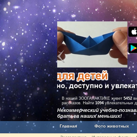
В нашей ЗООГАЛАКТИКЕ живет
5452
ви
рассказов. Найти
1094
увлекательных д
Некоммерческий учебно-позна
братьев наших меньших!
Главная
Фото животных
Наши приложения. Бесплатно и бе