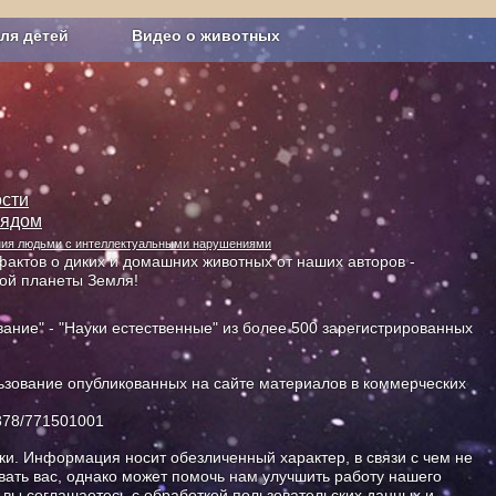
ля детей
Видео о животных
Сельское хозяйство
сти
лядом
ания людьми с интеллектуальными нарушениями
актов о диких и домашних животных от наших авторов -
ной планеты Земля!
ание" - "Науки естественные" из более 500 зарегистрированных
зование опубликованных на сайте материалов в коммерческих
378/771501001
и. Информация носит обезличенный характер, в связи с чем не
ать вас, однако может помочь нам улучшить работу нашего
, вы соглашаетесь с обработкой пользовательских данных и