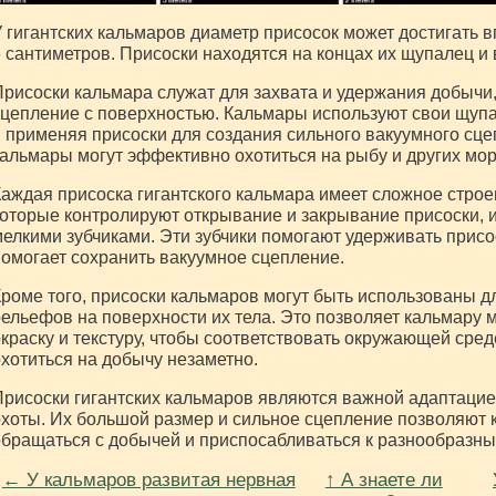
 гигантских кальмаров диаметр присосок может достигать 
 сантиметров. Присоски находятся на концах их щупалец и
рисоски кальмара служат для захвата и удержания добычи
цепление с поверхностью. Кальмары используют свои щупа
 применяя присоски для создания сильного вакуумного сце
альмары могут эффективно охотиться на рыбу и других мо
аждая присоска гигантского кальмара имеет сложное строе
оторые контролируют открывание и закрывание присоски, и
елкими зубчиками. Эти зубчики помогают удерживать присо
омогает сохранить вакуумное сцепление.
роме того, присоски кальмаров могут быть использованы д
ельефов на поверхности их тела. Это позволяет кальмару 
краску и текстуру, чтобы соответствовать окружающей сред
хотиться на добычу незаметно.
рисоски гигантских кальмаров являются важной адаптаци
хоты. Их большой размер и сильное сцепление позволяют
бращаться с добычей и приспосабливаться к разнообразны
← У кальмаров развитая нервная
↑ А знаете ли