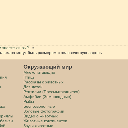
А знаете ли вы?..
»
кальмара могут быть размером с человеческую ладонь
Окружающий мир
Млекопитающие
апия
Птицы
Рассказы о животных
и
Для детей
Рептилии (Пресмыкающиеся)
Амфибии (Земноводные)
Рыбы
ько
Беспозвоночные
Золотые фотографии
гориллы
Видео о животных
обезьян
Животные континентов
бой
Звуки животных