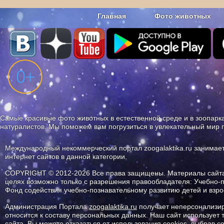
Главная
Фото животных
Наши приложения. Бесплатно и бе
Самые красивые фото животных в естественной среде и в зоопарка
натуралистов. Мы поможем вам погрузиться в увлекательный мир 
Международный некоммерческий портал zoogalaktika.ru занимае
интернет сайтов в данной категории.
COPYRIGHT © 2012-2026 Все права защищены. Материалы сайта 
целях возможно только с разрешения правообладателя: Учебно-
Фонд содействия учебно-познавательному развитию детей и вз
Администрация Портала
zoogalaktika.ru
получает неперсонализир
относится к составу персональных данных. Наш сайт использует
сайта. Вы можете отказаться от использования cookies, выбрав 