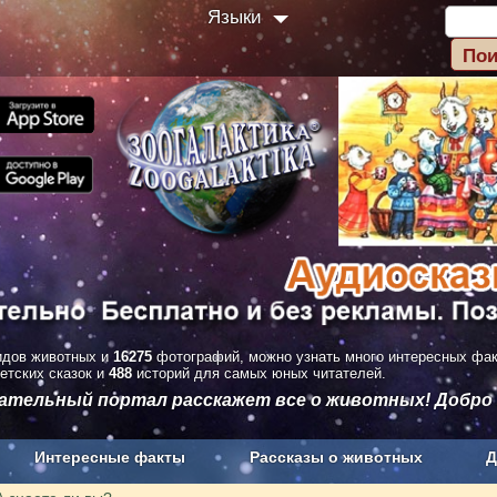
Языки
дов животных и
16275
фотографий, можно узнать много интересных фа
етских сказок и
488
историй для самых юных читателей.
вательный портал расскажет все о животных! Добро
Интересные факты
Рассказы о животных
Д
з рекламы
О проекте