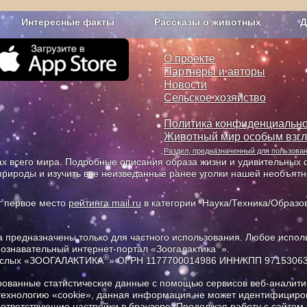
Интересные факты
Рассказы о животных
Д
з рекламы
О проекте
О проекте
Партнеры и авторы
Новости
Сельское хозяйство
Политика конфиденциально
Животный мир особым взг
Раздел, предназначенный для пользов
х всего мира. Подробные описания образа жизни и удивительных ф
природы и изучить все неизведанные ранее уголки нашей необъят
т первое место
рейтинга mail.ru
в категории "Наука/Техника/Образов
предназначены только для частного использования. Любое исполь
®
познавательный интернет-портал «Зоогалактика
».
®
рослых «ЗООГАЛАКТИКА
» ОГРН 1177700014986 ИНН/КПП 9715306
ованные статистические данные с помощью сервисов веб-аналитик
 технологию «cookie», данная информация не может идентифициров
соответствующие настройки в браузере. Продолжая работу с сайтом