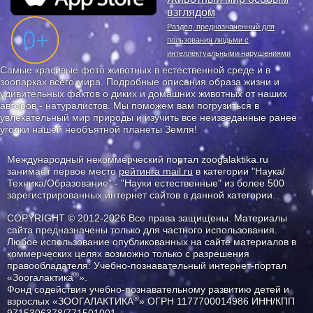
взглядом
Раздел, предназначенный для
пользования людьми с
интеллектуальными нарушениями
Самые красивые фото животных в естественной среде и в
зоопарках всего мира. Подробные описания образа жизни и
удивительных фактов о диких и домашних животных от наших
авторов - натуралистов. Мы поможем вам погрузиться в
увлекательный мир природы и изучить все неизведанные ранее
уголки нашей необъятной планеты Земля!
Международный некоммерческий портал zoogalaktika.ru
занимает первое место
рейтинга mail.ru
в категории "Наука/
Техника/Образование" - "Науки естественные" из более 500
зарегистрированных интернет сайтов в данной категории.
COPYRIGHT © 2012-2026 Все права защищены. Материалы
сайта предназначены только для частного использования.
Любое использование опубликованных на сайте материалов в
коммерческих целях возможно только с разрешения
правообладателя: Учебно-познавательный интернет-портал
®
«Зоогалактика
».
Фонд содействия учебно-познавательному развитию детей и
®
взрослых «ЗООГАЛАКТИКА
» ОГРН 1177700014986 ИНН/КПП