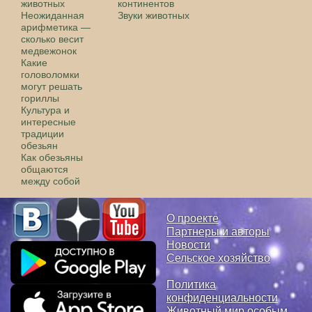
животных
континентов
Неожиданная
Звуки животных
арифметика —
сколько весит
медвежонок
Какие
головоломки
могут решать
гориллы
Культура и
интересные
традиции
обезьян
Как обезьяны
общаются
между собой
О проекте
Партнеры и авторы
Новости
Сельское хозяйство
Политика
конфиденциальности
Животный мир особым