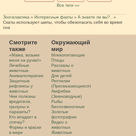
Все теги »»
Зоогалактика
»
Интересные факты
»
А знаете ли вы?..
»
Скаты используют шипы, чтобы обезопасить себя во время
сна
Смотрите
Окружающий
также
мир
«Мама, возьми
Млекопитающие
меня на ручки!»
Птицы
Лечебные
Рассказы о
животные.
животных
Анималотерапия
Для детей
Защитные
Рептилии
рефлексы у
(Пресмыкающиеся)
животных
Амфибии
Чем полезны
(Земноводные)
вредители,
Рыбы
грызуны и
Беспозвоночные
паразиты?
Золотые
Кто впадает в
фотографии
спячку?
Видео о
Формы и краски
животных
в мире
Животные