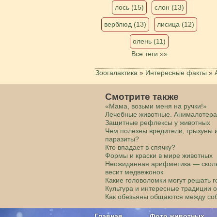
лось (15)
слон (13)
верблюд (13)
лисица (12)
олень (11)
Все теги »»
Зоогалактика
»
Интересные факты
»
Смотрите также
«Мама, возьми меня на ручки!»
Лечебные животные. Анималотер
Защитные рефлексы у животных
Чем полезны вредители, грызуны 
паразиты?
Кто впадает в спячку?
Формы и краски в мире животных
Неожиданная арифметика — скол
весит медвежонок
Какие головоломки могут решать 
Культура и интересные традиции 
Как обезьяны общаются между со
Главная
Фото животных