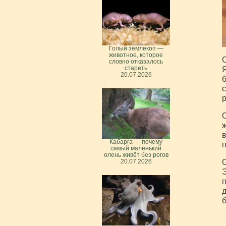
Голый землекоп —
животное, которое
С
словно отказалось
Я
стареть
20.07.2026
б
с
р
О
ж
в
Кабарга — почему
п
самый маленький
олень живёт без рогов
О
20.07.2026
Э
п
д
б