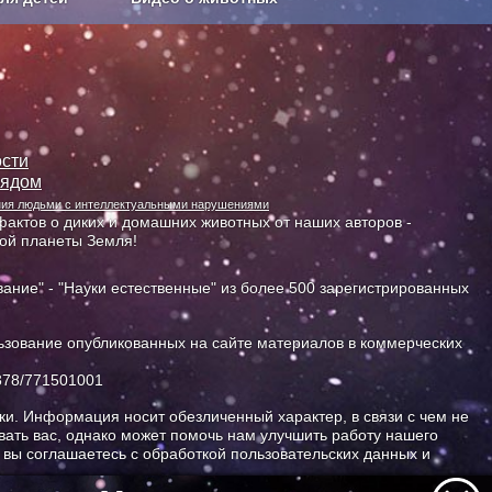
Сельское хозяйство
сти
лядом
ания людьми с интеллектуальными нарушениями
актов о диких и домашних животных от наших авторов -
ной планеты Земля!
ание" - "Науки естественные" из более 500 зарегистрированных
зование опубликованных на сайте материалов в коммерческих
378/771501001
и. Информация носит обезличенный характер, в связи с чем не
ать вас, однако может помочь нам улучшить работу нашего
, вы соглашаетесь с обработкой пользовательских данных и