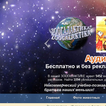
В нашей ЗООГАЛАКТИКЕ живет
5452
ви
рассказов. Найти
1094
увлекательных д
Некоммерческий учебно-позна
братьев наших меньших!
Главная
Фото животных
Наши приложения. Бесплатно и бе