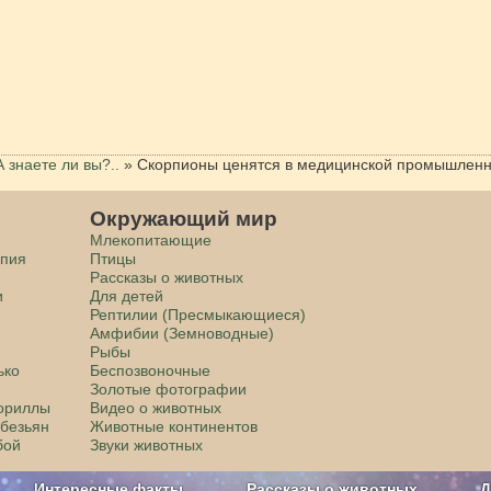
А знаете ли вы?..
»
Скорпионы ценятся в медицинской промышленн
Окружающий мир
Млекопитающие
апия
Птицы
Рассказы о животных
и
Для детей
Рептилии (Пресмыкающиеся)
Амфибии (Земноводные)
Рыбы
ько
Беспозвоночные
Золотые фотографии
гориллы
Видео о животных
обезьян
Животные континентов
бой
Звуки животных
Интересные факты
Рассказы о животных
Д