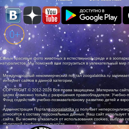
Наши приложения. Бесплатно и бе
Самые красивые фото животных в естественной среде и в зоопарка
натуралистов. Мы поможем вам погрузиться в увлекательный мир 
Международный некоммерческий портал zoogalaktika.ru занимае
интернет сайтов в данной категории.
COPYRIGHT © 2012-2026 Все права защищены. Материалы сайта 
целях возможно только с разрешения правообладателя: Учебно-
Фонд содействия учебно-познавательному развитию детей и вз
Администрация Портала
zoogalaktika.ru
получает неперсонализир
относится к составу персональных данных. Наш сайт использует
сайта. Вы можете отказаться от использования cookies, выбрав 
политикой конфиденциальности.