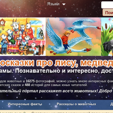
Языки
дов животных и
16275
фотографий, можно узнать много интересных фа
етских сказок и
488
историй для самых юных читателей.
вательный портал расскажет все о животных! Добро
Интересные факты
Рассказы о животных
Д
з рекламы
О проекте