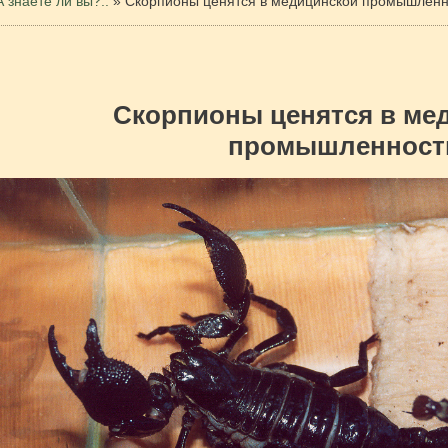
А знаете ли вы?..
»
Скорпионы ценятся в медицинской промышленн
Скорпионы ценятся в ме
промышленност