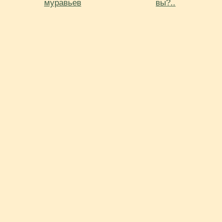
муравьев
вы?..