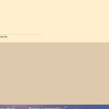
ости
ля детей
Видео о животных