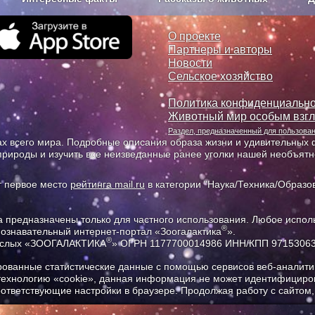
з рекламы
О проекте
О проекте
Партнеры и авторы
Новости
Сельское хозяйство
Политика конфиденциально
Животный мир особым взг
Раздел, предназначенный для пользов
х всего мира. Подробные описания образа жизни и удивительных ф
природы и изучить все неизведанные ранее уголки нашей необъят
т первое место
рейтинга mail.ru
в категории "Наука/Техника/Образов
предназначены только для частного использования. Любое исполь
®
познавательный интернет-портал «Зоогалактика
».
®
рослых «ЗООГАЛАКТИКА
» ОГРН 1177700014986 ИНН/КПП 9715306
ованные статистические данные с помощью сервисов веб-аналитик
 технологию «cookie», данная информация не может идентифициров
соответствующие настройки в браузере. Продолжая работу с сайтом