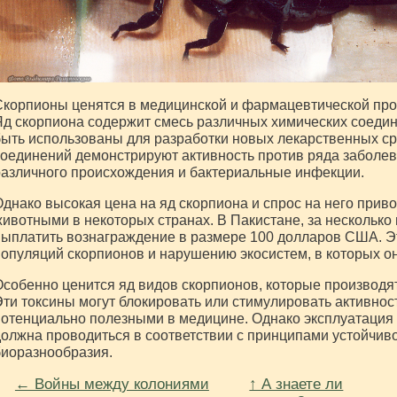
корпионы ценятся в медицинской и фармацевтической про
д скорпиона содержит смесь различных химических соедине
ыть использованы для разработки новых лекарственных ср
оединений демонстрируют активность против ряда заболев
азличного происхождения и бактериальные инфекции.
днако высокая цена на яд скорпиона и спрос на него приво
ивотными в некоторых странах. В Пакистане, за несколько
ыплатить вознаграждение в размере 100 долларов США. Э
опуляций скорпионов и нарушению экосистем, в которых он
собенно ценится яд видов скорпионов, которые производя
ти токсины могут блокировать или стимулировать активност
отенциально полезными в медицине. Однако эксплуатация
олжна проводиться в соответствии с принципами устойчив
иоразнообразия.
← Войны между колониями
↑ А знаете ли