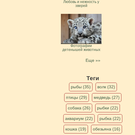
Любовь и нежность у
зверей
Фотографии
детенышей животных
Еще »»
Теги
рыбы (35)
волк (32)
птицы (29)
медведь (27)
собака (26)
рыбки (22)
аквариум (22)
рыбка (22)
кошка (19)
обезьяна (16)