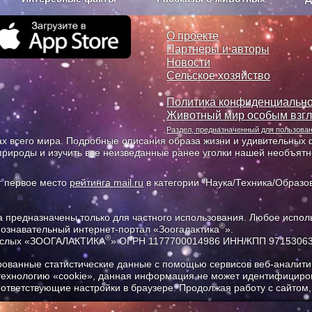
з рекламы
О проекте
О проекте
Партнеры и авторы
Новости
Сельское хозяйство
Политика конфиденциально
Животный мир особым взг
Раздел, предназначенный для пользов
х всего мира. Подробные описания образа жизни и удивительных ф
природы и изучить все неизведанные ранее уголки нашей необъят
т первое место
рейтинга mail.ru
в категории "Наука/Техника/Образов
предназначены только для частного использования. Любое исполь
®
познавательный интернет-портал «Зоогалактика
».
®
рослых «ЗООГАЛАКТИКА
» ОГРН 1177700014986 ИНН/КПП 9715306
ованные статистические данные с помощью сервисов веб-аналитик
 технологию «cookie», данная информация не может идентифициров
соответствующие настройки в браузере. Продолжая работу с сайтом