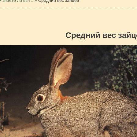
А знаете ли вы?..
»
Средний вес зайцев
Средний вес зайц