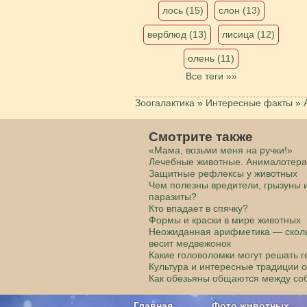
лось (15)
слон (13)
верблюд (13)
лисица (12)
олень (11)
Все теги »»
Зоогалактика
»
Интересные факты
»
Смотрите также
«Мама, возьми меня на ручки!»
Лечебные животные. Анималотер
Защитные рефлексы у животных
Чем полезны вредители, грызуны 
паразиты?
Кто впадает в спячку?
Формы и краски в мире животных
Неожиданная арифметика — скол
весит медвежонок
Какие головоломки могут решать 
Культура и интересные традиции 
Как обезьяны общаются между со
Главная
Фото животных