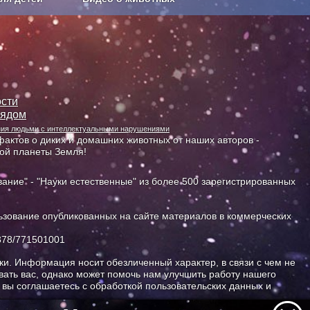
Сельское хозяйство
сти
лядом
ания людьми с интеллектуальными нарушениями
актов о диких и домашних животных от наших авторов -
ной планеты Земля!
ание" - "Науки естественные" из более 500 зарегистрированных
зование опубликованных на сайте материалов в коммерческих
378/771501001
и. Информация носит обезличенный характер, в связи с чем не
ать вас, однако может помочь нам улучшить работу нашего
, вы соглашаетесь с обработкой пользовательских данных и