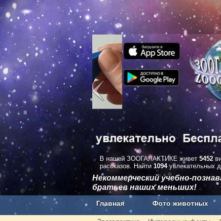
В нашей ЗООГАЛАКТИКЕ живет
5452
ви
рассказов. Найти
1094
увлекательных д
Некоммерческий учебно-позна
братьев наших меньших!
Главная
Фото животных
Наши приложения. Бесплатно и бе