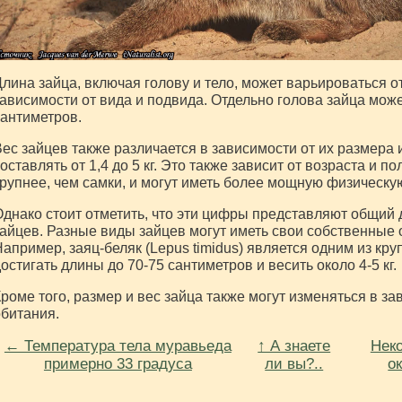
лина зайца, включая голову и тело, может варьироваться от
ависимости от вида и подвида. Отдельно голова зайца може
антиметров.
ес зайцев также различается в зависимости от их размера 
оставлять от 1,4 до 5 кг. Это также зависит от возраста и 
рупнее, чем самки, и могут иметь более мощную физическую
днако стоит отметить, что эти цифры представляют общий 
айцев. Разные виды зайцев могут иметь свои собственные 
апример, заяц-беляк (Lepus timidus) является одним из кр
остигать длины до 70-75 сантиметров и весить около 4-5 кг.
роме того, размер и вес зайца также могут изменяться в з
битания.
← Температура тела муравьеда
↑ А знаете
Нек
примерно 33 градуса
ли вы?..
о