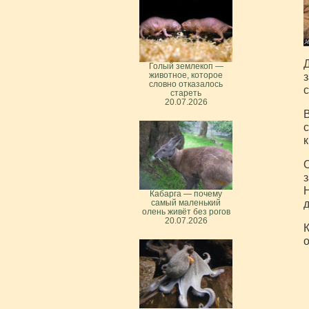
Д
Голый землекоп —
животное, которое
з
словно отказалось
с
стареть
20.07.2026
В
с
к
О
з
Н
Кабарга — почему
д
самый маленький
олень живёт без рогов
20.07.2026
К
о