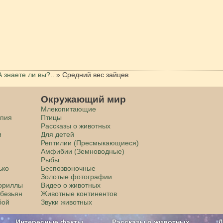
А знаете ли вы?..
»
Средний вес зайцев
Окружающий мир
Млекопитающие
апия
Птицы
Рассказы о животных
и
Для детей
Рептилии (Пресмыкающиеся)
Амфибии (Земноводные)
Рыбы
ько
Беспозвоночные
Золотые фотографии
гориллы
Видео о животных
обезьян
Животные континентов
бой
Звуки животных
Интересные факты
Рассказы о животных
Д