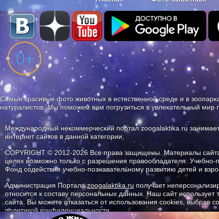
Наши приложения. Бесплатно и бе
Самые красивые фото животных в естественной среде и в зоопарка
натуралистов. Мы поможем вам погрузиться в увлекательный мир 
Международный некоммерческий портал zoogalaktika.ru занимае
интернет сайтов в данной категории.
COPYRIGHT © 2012-2026 Все права защищены. Материалы сайта 
целях возможно только с разрешения правообладателя: Учебно-
Фонд содействия учебно-познавательному развитию детей и вз
Администрация Портала
zoogalaktika.ru
получает неперсонализир
относится к составу персональных данных. Наш сайт использует
сайта. Вы можете отказаться от использования cookies, выбрав 
политикой конфиденциальности.