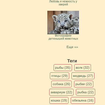
Любовь и нежность у
зверей
Фотографии
детенышей животных
Еще »»
Теги
рыбы (35)
волк (32)
птицы (29)
медведь (27)
собака (26)
рыбки (22)
аквариум (22)
рыбка (22)
кошка (19)
обезьяна (16)