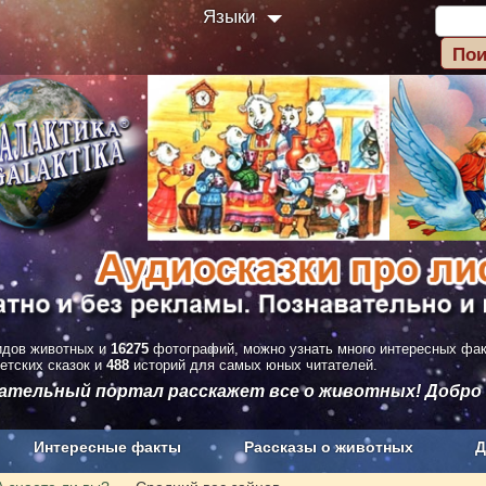
Языки
дов животных и
16275
фотографий, можно узнать много интересных фа
етских сказок и
488
историй для самых юных читателей.
вательный портал расскажет все о животных! Добро
Интересные факты
Рассказы о животных
Д
з рекламы
О проекте