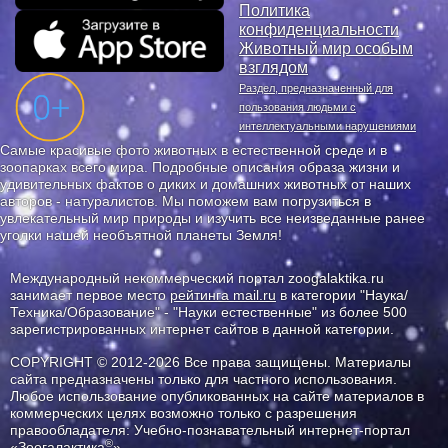
Политика
конфиденциальности
Животный мир особым
взглядом
Раздел, предназначенный для
пользования людьми с
интеллектуальными нарушениями
Самые красивые фото животных в естественной среде и в
зоопарках всего мира. Подробные описания образа жизни и
удивительных фактов о диких и домашних животных от наших
авторов - натуралистов. Мы поможем вам погрузиться в
увлекательный мир природы и изучить все неизведанные ранее
уголки нашей необъятной планеты Земля!
Международный некоммерческий портал zoogalaktika.ru
занимает первое место
рейтинга mail.ru
в категории "Наука/
Техника/Образование" - "Науки естественные" из более 500
зарегистрированных интернет сайтов в данной категории.
COPYRIGHT © 2012-2026 Все права защищены. Материалы
сайта предназначены только для частного использования.
Любое использование опубликованных на сайте материалов в
коммерческих целях возможно только с разрешения
правообладателя: Учебно-познавательный интернет-портал
®
«Зоогалактика
».