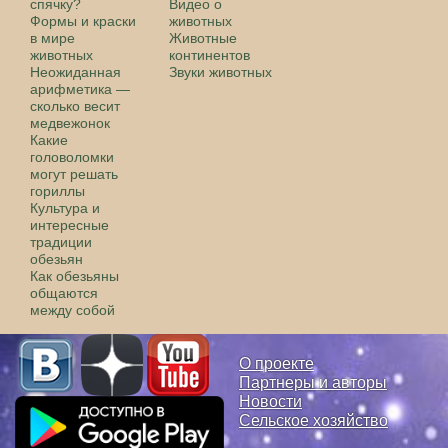
спячку?
Видео о
Формы и краски
животных
в мире
Животные
животных
континентов
Неожиданная
Звуки животных
арифметика —
сколько весит
медвежонок
Какие
головоломки
могут решать
гориллы
Культура и
интересные
традиции
обезьян
Как обезьяны
общаются
между собой
О проекте
Партнеры и авторы
Новости
Сельское хозяйство