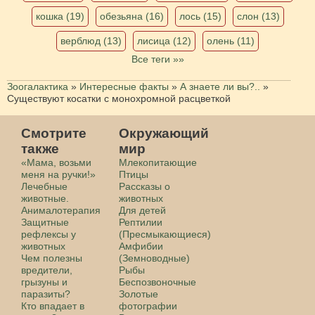
кошка (19)
обезьяна (16)
лось (15)
слон (13)
верблюд (13)
лисица (12)
олень (11)
Все теги »»
Зоогалактика
»
Интересные факты
»
А знаете ли вы?..
»
Существуют косатки с монохромной расцветкой
Смотрите
Окружающий
также
мир
«Мама, возьми
Млекопитающие
меня на ручки!»
Птицы
Лечебные
Рассказы о
животные.
животных
Анималотерапия
Для детей
Защитные
Рептилии
рефлексы у
(Пресмыкающиеся)
животных
Амфибии
Чем полезны
(Земноводные)
вредители,
Рыбы
грызуны и
Беспозвоночные
паразиты?
Золотые
Кто впадает в
фотографии